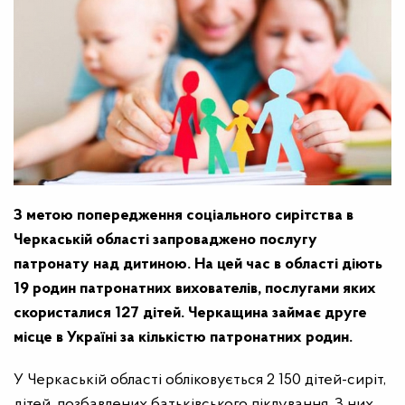
З метою попередження соціального сирітства в
Черкаській області запроваджено послугу
патронату над дитиною. На цей час в області діють
19 родин патронатних вихователів, послугами яких
скористалися 127 дітей. Черкащина займає друге
місце в Україні за кількістю патронатних родин.
У Черкаській області обліковується 2 150 дітей-сиріт,
дітей, позбавлених батьківського піклування. З них