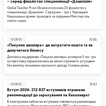
– серед фіналісток спецномінації «Дошкілля»
Global Teacher Prize Ukraine оголосила 25 фіналісток у
спецномінації «Дошкілля». Серед них – три з Черкащини.
Національна премія проходить за підтримки Міністерства
освіти і науки…
15:45
ОСВІТА
«Пакунок школяра»: де витратити кошти та як
долучитися бізнесу
Допомогу від держави «Пакунок школяра» розміром 5 тис. грн
на підготовку першокласника до школи отримають усі родини
без винятку, незалежно від їхнього доходу. Головна умова…
13:47
ОСВІТА
Вступ-2026: 212 837 вступників отримали
рекомендації до зарахування на бакалаврат
В електронних кабінетах вступників зʼявляються рекомендації