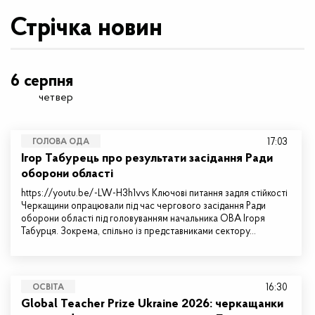
Стрічка новин
6 серпня
четвер
17:03
ГОЛОВА ОДА
Ігор Табурець про результати засідання Ради
оборони області
https://youtu.be/-LW-H3h1vvs Ключові питання задля стійкості
Черкащини опрацювали під час чергового засідання Ради
оборони області під головуванням начальника ОВА Ігоря
Табурця. Зокрема, спільно із представниками сектору…
16:30
ОСВІТА
Global Teacher Prize Ukraine 2026: черкащанки