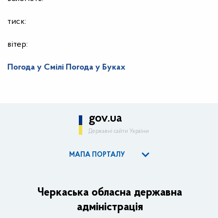
тиск:
вітер:
Погода у Смілі
Погода у Буках
gov.ua
Державні сайти України
МАПА ПОРТАЛУ
ОДА
Керівництво адміністрації
Черкаська обласна державна
адміністрація
Основні завдання та нормативно-правові засади