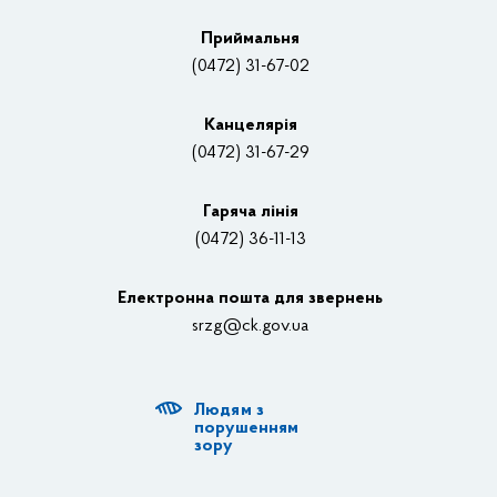
Плани, звіти, заходи 2025 рік
Приймальня
Нагороди
(0472) 31-67-02
Вакансії
Канцелярiя
(0472) 31-67-29
Контакти
Відеотрансляції
Гаряча лінія
(0472) 36-11-13
Органи влади
Електронна пошта для звернень
Структурні підрозділи ОДА
srzg@ck.gov.ua
РДА, ТГ
Людям з
Діяльність ОДА
порушенням
зору
Регуляторна діяльність