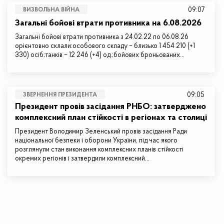
09:07
ВИЗВОЛЬНА ВІЙНА
Загальні бойові втрати противника на 6.08.2026
Загальні бойові втрати противника з 24.02.22 по 06.08.26
орієнтовно склали:особового складу – близько 1 454 210 (+1
330) осіб;танків – 12 246 (+4) од.;бойових броньованих…
09:05
ЗВЕРНЕННЯ ПРЕЗИДЕНТА
Президент провів засідання РНБО: затверджено
комплексний план стійкості в регіонах та столиці
Президент Володимир Зеленський провів засідання Ради
національної безпеки і оборони України, під час якого
розглянули стан виконання комплексних планів стійкості
окремих регіонів і затвердили комплексний…