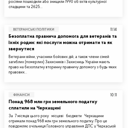
росіяни пошкодили або знищили 1990 об’єктів культурної
спадщини та 2625…
11:14
ВЕТЕРАНСЬКІ ПОЛІТИКИ
Безоплатна правнича допомога для ветеранів та
їхніх родин: які послуги можна отримати та як
звернутися
Ветерани війни, учасники бойових дій, а також члени сімей
загиблих (померлих) Захисників і Захисниць України мають
право на безоплатну вторинну правничу допомогу з будь-яких
правових…
10:11
ФІНАНСИ
Понад 968 млн грн земельного податку
сплатили на Черкащині
За 7 місяців цього року місцеві бюджети Черкащини
отримали понад 968 млн грн земельного податку. Про це
повідомляє очільниця Головного управління ДПС у Черкаській