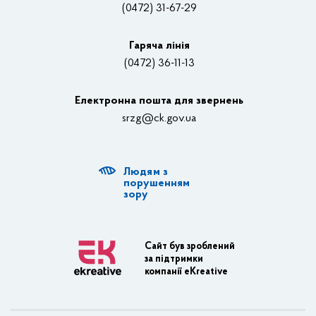
(0472) 31-67-29
Контакти
Відеотрансляції
Гаряча лінія
(0472) 36-11-13
Органи влади
Електронна пошта для звернень
Структурні підрозділи ОДА
srzg@ck.gov.ua
РДА, ТГ
Людям з
Діяльність ОДА
порушенням
зору
Регуляторна діяльність
Адміністративні послуги
Сайт був зроблений
за підтримки
Транспортна інфраструктура
компанії eKreative
Пасажирські перевезення