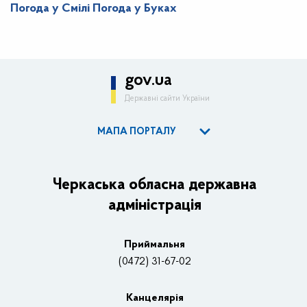
Погода у Смілі
Погода у Буках
gov.ua
Державні сайти України
МАПА ПОРТАЛУ
ОДА
Керівництво адміністрації
Черкаська обласна державна
адміністрація
Основні завдання та нормативно-правові засади
Плани, звіти, заходи 2025 рік
Приймальня
Нагороди
(0472) 31-67-02
Вакансії
Канцелярiя