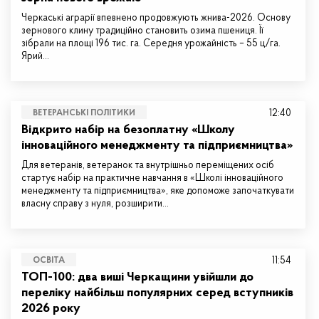
Черкаські аграрії впевнено продовжують жнива-2026. Основу
зернового клину традиційно становить озима пшениця. Її
зібрали на площі 196 тис. га. Середня урожайність – 55 ц/га.
Ярий…
12:40
ВЕТЕРАНСЬКІ ПОЛІТИКИ
Відкрито набір на безоплатну «Школу
інноваційного менеджменту та підприємництва»
Для ветеранів, ветеранок та внутрішньо переміщених осіб
стартує набір на практичне навчання в «Школі інноваційного
менеджменту та підприємництва», яке допоможе започаткувати
власну справу з нуля, розширити…
11:54
ОСВІТА
ТОП-100: два виші Черкащини увійшли до
переліку найбільш популярних серед вступників
2026 року