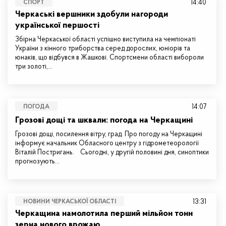
14:40
СПОРТ
Черкаські вершники здобули нагороди
української першості
Збірна Черкаської області успішно виступила на чемпіонаті
України з кінного триборства серед дорослих, юніорів та
юнаків, що відбувся в Жашкові. Спортсмени області вибороли
три золоті,…
14:07
ПОГОДА
Грозові дощі та шквали: погода на Черкащині
Грозові дощі, посилення вітру, град. Про погоду на Черкащині
інформує начальник Обласного центру з гідрометеорології
Віталій Постригань. Сьогодні, у другій половині дня, синоптики
прогнозують…
13:31
НОВИНИ ЧЕРКАСЬКОЇ ОБЛАСТІ
Черкащина намолотила перший мільйон тонн
зерна нового врожаю