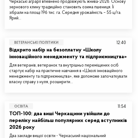
Черкаські аграрії впевнено продовжують жнива-2026. Основу
зернового клину традиційно становить озима пшениця. Її
зібрали на площі 196 тис. га. Середня урожайність – 55 ц/га.
Ярий…
12:40
ВЕТЕРАНСЬКІ ПОЛІТИКИ
Відкрито набір на безоплатну «Школу
інноваційного менеджменту та підприємництва»
Для ветеранів, ветеранок та внутрішньо переміщених осіб
стартує набір на практичне навчання в «Школі інноваційного
менеджменту та підприємництва», яке допоможе започаткувати
власну справу з нуля, розширити…
11:54
ОСВІТА
ТОП-100: два виші Черкащини увійшли до
переліку найбільш популярних серед вступників
2026 року
Два заклади вищої освіти - Черкаський національний