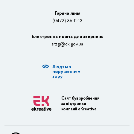
Відеотрансляції
Гаряча лінія
(0472) 36-11-13
Органи влади
Електронна пошта для звернень
Структурні підрозділи ОДА
srzg@ck.gov.ua
РДА, ТГ
Людям з
Діяльність ОДА
порушенням
зору
Регуляторна діяльність
Адміністративні послуги
Сайт був зроблений
за підтримки
Транспортна інфраструктура
компанії eKreative
Пасажирські перевезення
Залізничний транспорт