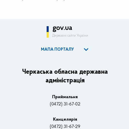
gov.ua
Державні сайти України
МАПА ПОРТАЛУ
ОДА
Керівництво адміністрації
Черкаська обласна державна
адміністрація
Основні завдання та нормативно-правові засади
Плани, звіти, заходи 2025 рік
Приймальня
Нагороди
(0472) 31-67-02
Вакансії
Канцелярiя
(0472) 31-67-29
Контакти