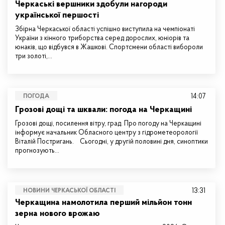
Черкаські вершники здобули нагороди
української першості
Збірна Черкаської області успішно виступила на чемпіонаті
України з кінного триборства серед дорослих, юніорів та
юнаків, що відбувся в Жашкові. Спортсмени області вибороли
три золоті,…
14:07
ПОГОДА
Грозові дощі та шквали: погода на Черкащині
Грозові дощі, посилення вітру, град. Про погоду на Черкащині
інформує начальник Обласного центру з гідрометеорології
Віталій Постригань. Сьогодні, у другій половині дня, синоптики
прогнозують…
13:31
НОВИНИ ЧЕРКАСЬКОЇ ОБЛАСТІ
Черкащина намолотила перший мільйон тонн
зерна нового врожаю