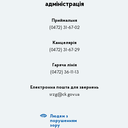
адміністрація
Основні завдання та нормативно-правові засади
Плани, звіти, заходи 2025 рік
Приймальня
Нагороди
(0472) 31-67-02
Вакансії
Канцелярiя
(0472) 31-67-29
Контакти
Відеотрансляції
Гаряча лінія
(0472) 36-11-13
Органи влади
Електронна пошта для звернень
Структурні підрозділи ОДА
srzg@ck.gov.ua
РДА, ТГ
Людям з
Діяльність ОДА
порушенням
зору