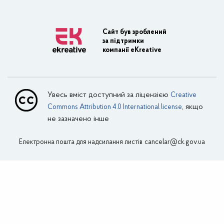
Регуляторна діяльність
Адміністративні послуги
Сайт був зроблений
за підтримки
Транспортна інфраструктура
компанії eKreative
Пасажирські перевезення
Залізничний транспорт
Увесь вміст доступний за ліцензією
Creative
Внутрішній водний транспорт
, якщо
Commons Attribution 4.0 International license
не зазначено інше
Авіаційний транспорт
Електронна пошта для надсилання листів
Поштовий зв’язок
cancelar@ck.gov.ua
Зовнішня реклама
Інформує Департамент фінансів
Економіка
Промисловий комплекс