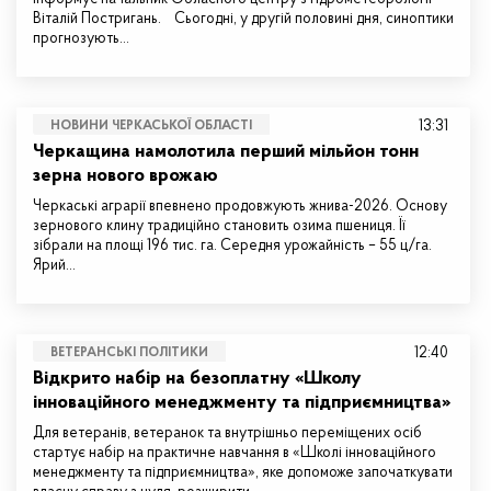
Віталій Постригань. Сьогодні, у другій половині дня, синоптики
прогнозують…
13:31
НОВИНИ ЧЕРКАСЬКОЇ ОБЛАСТІ
Черкащина намолотила перший мільйон тонн
зерна нового врожаю
Черкаські аграрії впевнено продовжують жнива-2026. Основу
зернового клину традиційно становить озима пшениця. Її
зібрали на площі 196 тис. га. Середня урожайність – 55 ц/га.
Ярий…
12:40
ВЕТЕРАНСЬКІ ПОЛІТИКИ
Відкрито набір на безоплатну «Школу
інноваційного менеджменту та підприємництва»
Для ветеранів, ветеранок та внутрішньо переміщених осіб
стартує набір на практичне навчання в «Школі інноваційного
менеджменту та підприємництва», яке допоможе започаткувати