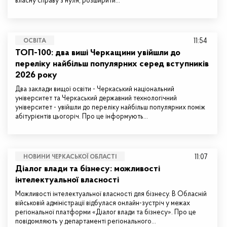
власну справу з нуля, розширити…
11:54
ОСВІТА
ТОП-100: два виші Черкащини увійшли до
переліку найбільш популярних серед вступників
2026 року
Два заклади вищої освіти - Черкаський національний
університет та Черкаський державний технологічний
університет - увійшли до переліку найбільш популярних поміж
абітурієнтів цьогоріч. Про це інформують…
11:07
НОВИНИ ЧЕРКАСЬКОЇ ОБЛАСТІ
Діалог влади та бізнесу: можливості
інтелектуальної власності
Можливості інтелектуальної власності для бізнесу. В Обласній
військовій адміністрації відбулася онлайн-зустріч у межах
регіональної платформи «Діалог влади та бізнесу». Про це
повідомляють у департаменті регіонального…