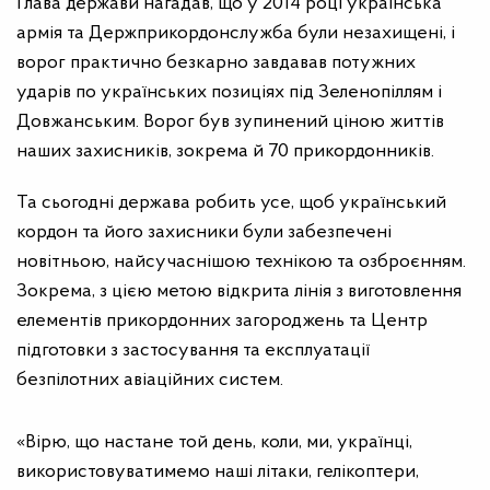
Глава держави нагадав, що у 2014 році українська
армія та Держприкордонслужба були незахищені, і
ворог практично безкарно завдавав потужних
ударів по українських позиціях під Зеленопіллям і
Довжанським. Ворог був зупинений ціною життів
наших захисників, зокрема й 70 прикордонників.
Та сьогодні держава робить усе, щоб український
кордон та його захисники були забезпечені
новітньою, найсучаснішою технікою та озброєнням.
Зокрема, з цією метою відкрита лінія з виготовлення
елементів прикордонних загороджень та Центр
підготовки з застосування та експлуатації
безпілотних авіаційних систем.
«Вірю, що настане той день, коли, ми, українці,
використовуватимемо наші літаки, гелікоптери,