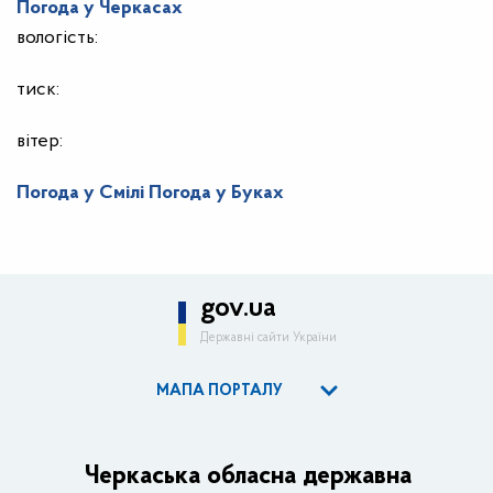
Погода у
Черкасах
вологість:
тиск:
вітер:
Погода у Смілі
Погода у Буках
gov.ua
Державні сайти України
МАПА ПОРТАЛУ
ОДА
Керівництво адміністрації
Черкаська обласна державна