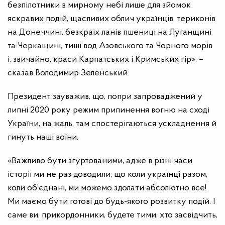
безпілотники в мирному небі лише для зйомок
яскравих подій, щасливих облич українців, териконів
на Донеччині, безкраїх ланів пшениці на Луганщині
та Черкащині, тиші вод Азовського та Чорного морів
і, звичайно, краси Карпатських і Кримських гір», –
сказав Володимир Зеленський.
Президент зауважив, що, попри запроваджений у
липні 2020 року режим припинення вогню на сході
України, на жаль, там спостерігаються ускладнення й
гинуть наші воїни.
«Важливо бути згуртованими, адже в різні часи
історії ми не раз доводили, що коли українці разом,
коли об’єднані, ми можемо здолати абсолютно все!
Ми маємо бути готові до будь-якого розвитку подій. І
саме ви, прикордонники, будете тими, хто засвідчить,