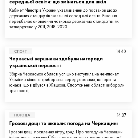
середньої освіти: що зміниться для шкіл
Кабінет Міністрів України ухвалив зміни до постанов щодо
державних стандартів загальної середньої освіти. Рішення
передбачає оновлення чотирьох державних стандартів, які
затверджено у 2011, 2018, 2020…
14:40
СПОРТ
Черкаські вершники здобули нагороди
української першості
Збірна Черкаської області успішно виступила на чемпіонаті
України з кінного триборства серед дорослих, юніорів та
юнаків, що відбувся в Жашкові. Спортсмени області вибороли
три золоті,…
14:07
ПОГОДА
Грозові дощі та шквали: погода на Черкащині
Грозові дощі, посилення вітру, град. Про погоду на Черкащині
інформує начальник Обласного центру з гідрометеорології