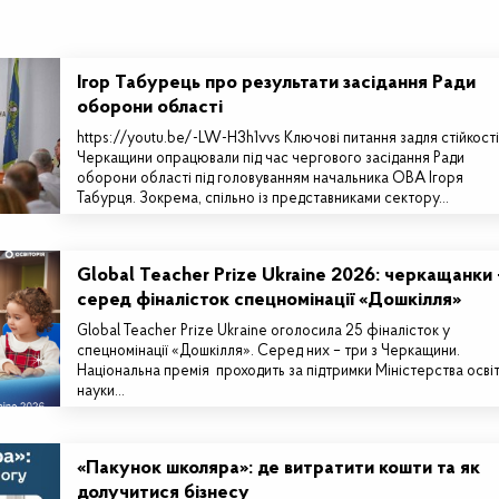
Ігор Табурець про результати засідання Ради
оборони області
https://youtu.be/-LW-H3h1vvs Ключові питання задля стійкості
Черкащини опрацювали під час чергового засідання Ради
оборони області під головуванням начальника ОВА Ігоря
Табурця. Зокрема, спільно із представниками сектору…
Global Teacher Prize Ukraine 2026: черкащанки 
серед фіналісток спецномінації «Дошкілля»
Global Teacher Prize Ukraine оголосила 25 фіналісток у
спецномінації «Дошкілля». Серед них – три з Черкащини.
Національна премія проходить за підтримки Міністерства освіт
науки…
«Пакунок школяра»: де витратити кошти та як
долучитися бізнесу