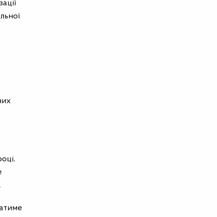
зації
льної
них
оці,
е
.
татиме