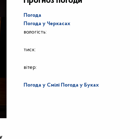
Прогноз погоди
Погода
Погода у
Черкасах
вологість:
тиск:
вітер:
Погода у Смілі
Погода у Буках
у