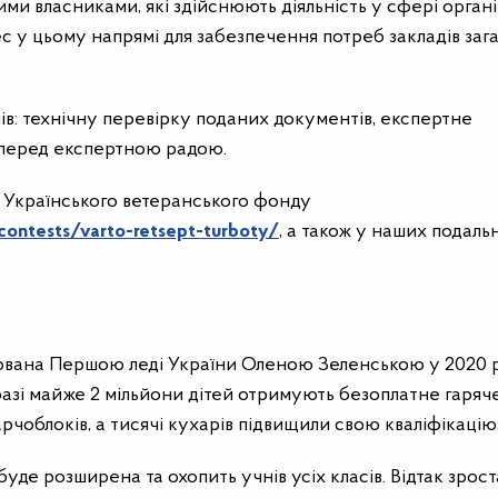
ми власниками, які здійснюють діяльність у сфері органі
с у цьому напрямі для забезпечення потреб закладів зага
ів: технічну перевірку поданих документів, експертне
т перед експертною радою.
ті Українського ветеранського фонду
contests/varto-retsept-turboty/
, а також у наших подаль
ована Першою леді України Оленою Зеленською у 2020 р
азі майже 2 мільйони дітей отримують безоплатне гаряч
рчоблоків, а тисячі кухарів підвищили свою кваліфікацію
уде розширена та охопить учнів усіх класів. Відтак зрос