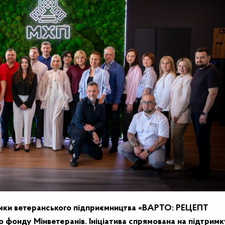
имки ветеранського підприємництва «ВАРТО: РЕЦЕПТ
о фонду Мінветеранів.
Ініціатива спрямована на підтримк