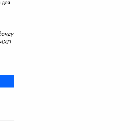
 для
 фонду
 «МХП