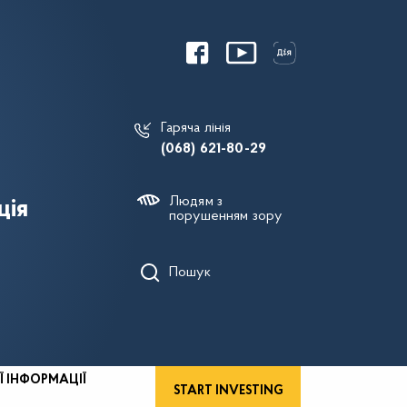
Гаряча лінія
(068) 621-80-29
Людям з
ція
порушенням зору
Пошук
Ї ІНФОРМАЦІЇ
START INVESTING