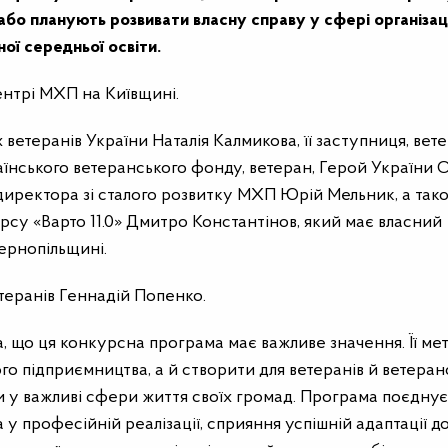
або планують розвивати власну справу у сфері організаці
ної середньої освіти.
нтрі МХП на Київщині.
х ветеранів України Наталія Калмикова, її заступниця, вет
аїнського ветеранського фонду, ветеран, Герой України 
директора зі сталого розвитку МХП Юрій Мельник, а так
рсу «Варто 11.0» Дмитро Константінов, який має власний
ернопільщині.
теранів Геннадій Попенко.
, що ця конкурсна програма має важливе значення. Її ме
го підприємництва, а й створити для ветеранів й ветеран
 у важливі сфери життя своїх громад. Програма поєднує
 у професійній реалізації, сприяння успішній адаптації д