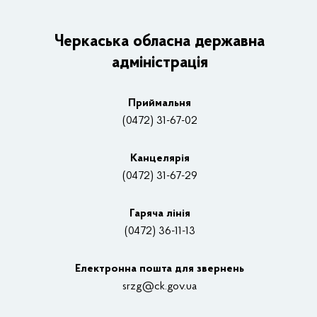
ОДА
Керівництво адміністрації
Черкаська обласна державна
адміністрація
Основні завдання та нормативно-правові засади
Плани, звіти, заходи 2025 рік
Приймальня
Нагороди
(0472) 31-67-02
Вакансії
Канцелярiя
(0472) 31-67-29
Контакти
Відеотрансляції
Гаряча лінія
(0472) 36-11-13
Органи влади
Електронна пошта для звернень
Структурні підрозділи ОДА
srzg@ck.gov.ua
РДА, ТГ