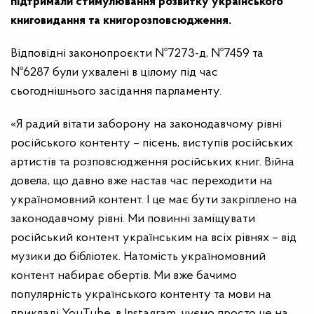
підтримали стимулювання розвитку українського
книговидання та книгорозповсюдження.
Відповідні законопроєкти №7273-д, №7459 та
№6287 були ухвалені в цілому під час
сьогоднішнього засідання парламенту.
«Я радий вітати заборону на законодавчому рівні
російського контенту – пісень, виступів російських
артистів та розповсюдження російських книг. Війна
довела, що давно вже настав час переходити на
україномовний контент. І це має бути закріплено на
законодавчому рівні. Ми повинні заміщувати
російський контент українським на всіх рівнях – від
музики до бібліотек. Натомість україномовний
контент набирає обертів. Ми вже бачимо
популярність українського контенту та мови на
прикладі YouTube, в Instagram, чуємо просто це на