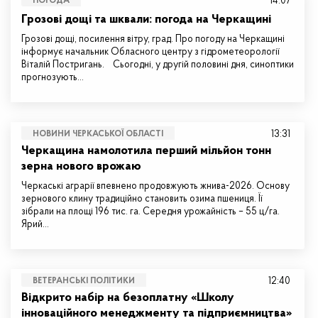
14:07
ПОГОДА
Грозові дощі та шквали: погода на Черкащині
Грозові дощі, посилення вітру, град. Про погоду на Черкащині
інформує начальник Обласного центру з гідрометеорології
Віталій Постригань. Сьогодні, у другій половині дня, синоптики
прогнозують…
13:31
НОВИНИ ЧЕРКАСЬКОЇ ОБЛАСТІ
Черкащина намолотила перший мільйон тонн
зерна нового врожаю
Черкаські аграрії впевнено продовжують жнива-2026. Основу
зернового клину традиційно становить озима пшениця. Її
зібрали на площі 196 тис. га. Середня урожайність – 55 ц/га.
Ярий…
12:40
ВЕТЕРАНСЬКІ ПОЛІТИКИ
Відкрито набір на безоплатну «Школу
інноваційного менеджменту та підприємництва»