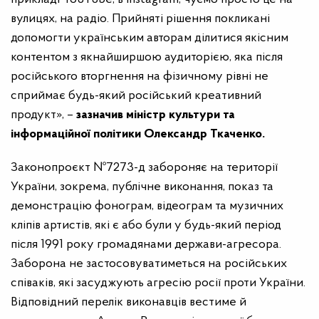
вулицях, на радіо. Прийняті рішення покликані
допомогти українським авторам ділитися якісним
контентом з якнайширшою аудиторією, яка після
російського вторгнення на фізичному рівні не
сприймає будь-який російський креативний
продукт», –
зазначив міністр культури та
інформаційної політики Олександр Ткаченко.
Законопроєкт №7273-д забороняє на території
України, зокрема, публічне виконання, показ та
демонстрацію фонограм, відеограм та музичних
кліпів артистів, які є або були у будь-який період
після 1991 року громадянами держави-агресора.
Заборона не застосовуватиметься на російських
співаків, які засуджують агресію росії проти України.
Відповідний перелік виконавців вестиме й