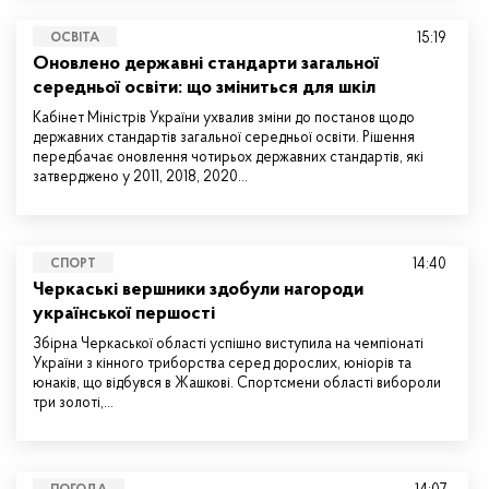
15:19
ОСВІТА
Оновлено державні стандарти загальної
середньої освіти: що зміниться для шкіл
Кабінет Міністрів України ухвалив зміни до постанов щодо
державних стандартів загальної середньої освіти. Рішення
передбачає оновлення чотирьох державних стандартів, які
затверджено у 2011, 2018, 2020…
14:40
СПОРТ
Черкаські вершники здобули нагороди
української першості
Збірна Черкаської області успішно виступила на чемпіонаті
України з кінного триборства серед дорослих, юніорів та
юнаків, що відбувся в Жашкові. Спортсмени області вибороли
три золоті,…