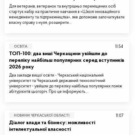
Для ветеранів, ветеранок та внутрішньо переміщених осіб
стартує набір на практичне навчання в «Школі інноваційного
менеджменту та підприємництва», яке допоможе започаткувати
власну справу з нуля, розширити…
11:54
ОСВІТА
ТОП-100: два виші Черкащини увійшли до
переліку найбільш популярних серед вступників
2026 року
Два заклади вищої освіти - Черкаський національний
університет та Черкаський державний технологічний
університет - увійшли до переліку найбільш популярних поміж
абітурієнтів цьогоріч. Про це інформують…
11:07
НОВИНИ ЧЕРКАСЬКОЇ ОБЛАСТІ
Діалог влади та бізнесу: можливості
інтелектуальної власності