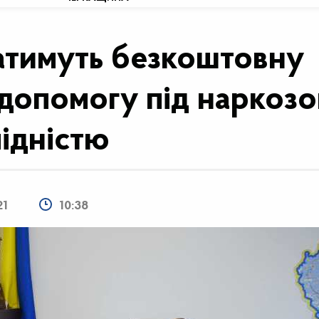
ватимуть безкоштовну
 допомогу під наркоз
лідністю
21
10:38