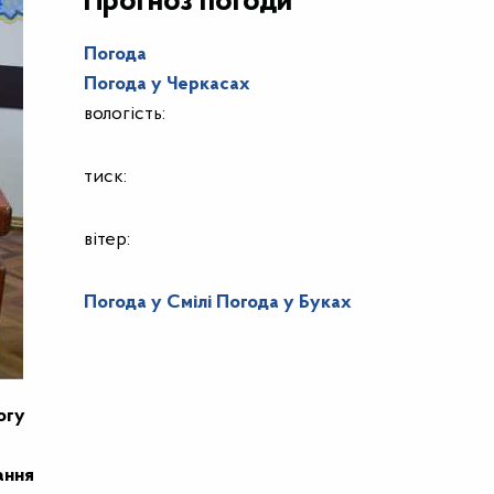
Прогноз погоди
Погода
Погода у
Черкасах
вологість:
тиск:
вітер:
Погода у Смілі
Погода у Буках
огу
ання