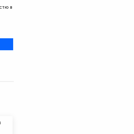
стю в
є