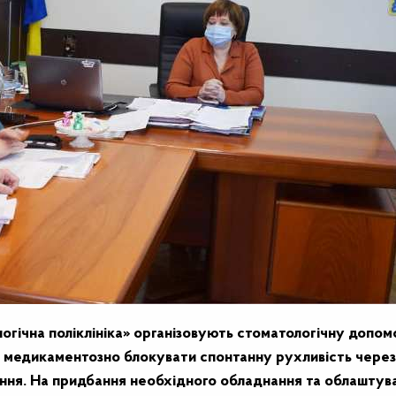
огічна поліклініка» організовують стоматологічну допом
аби медикаментозно блокувати спонтанну рухливість через
ування. На придбання необхідного обладнання та облаштув