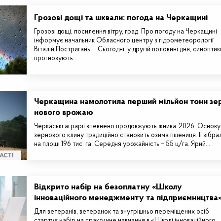
Грозові дощі та шквали: погода на Черкащині
Грозові дощі, посилення вітру, град. Про погоду на Черкащині
інформує начальник Обласного центру з гідрометеорології
Віталій Постригань. Сьогодні, у другій половині дня, синоптик
прогнозують…
Черкащина намолотила перший мільйон тонн зе
нового врожаю
Черкаські аграрії впевнено продовжують жнива-2026. Основу
зернового клину традиційно становить озима пшениця. Її зібра
на площі 196 тис. га. Середня урожайність – 55 ц/га. Ярий…
АСТІ
Відкрито набір на безоплатну «Школу
інноваційного менеджменту та підприємництва
Для ветеранів, ветеранок та внутрішньо переміщених осіб
стартує набір на практичне навчання в «Школі інноваційного