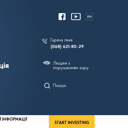
Гаряча лінія
(068) 621-80-29
Людям з
ція
порушенням зору
Пошук
Ї ІНФОРМАЦІЇ
START INVESTING