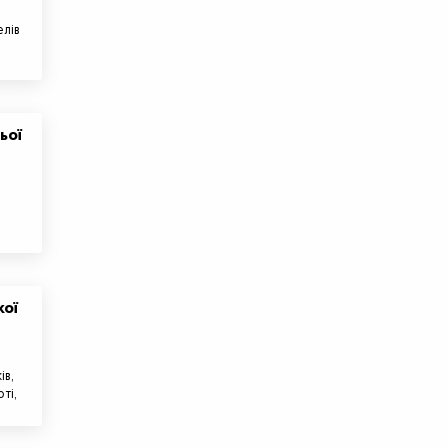
елів
ьої
кої
ів,
ті,