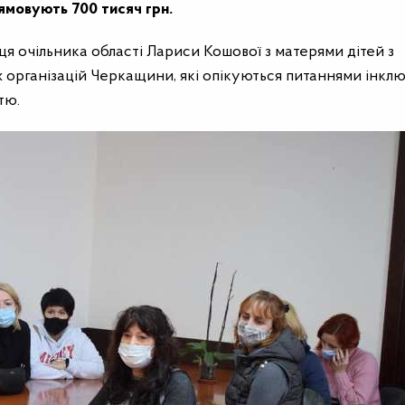
ямовують 700 тисяч грн.
иця очільника області Лариси Кошової з матерями дітей з
 організацій Черкащини, які опікуються питаннями інклюз
тю.