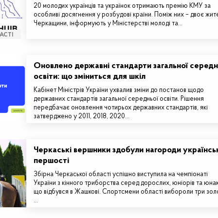
20 молодих українців та українок отримають премію КМУ за
особливі досягнення у розбудові країни. Поміж них – двоє жит
Черкащини, інформують у Міністерстві молоді та…
АСТІ
Оновлено державні стандарти загальної середн
освіти: що зміниться для шкіл
Кабінет Міністрів України ухвалив зміни до постанов щодо
державних стандартів загальної середньої освіти. Рішення
передбачає оновлення чотирьох державних стандартів, які
затверджено у 2011, 2018, 2020…
Черкаські вершники здобули нагороди українсь
першості
Збірна Черкаської області успішно виступила на чемпіонаті
України з кінного триборства серед дорослих, юніорів та юнак
що відбувся в Жашкові. Спортсмени області вибороли три золо
…