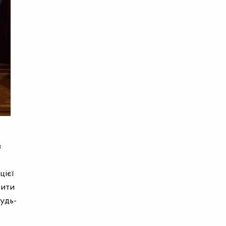
в
цієї
рити
удь-