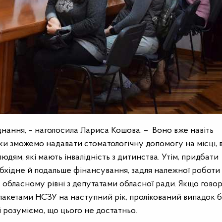
нання, – наголосила Лариса Кошова. – Воно вже навіть
ки зможемо надавати стоматологічну допомогу на місці, 
людям, які мають інвалідність з дитинства. Утім, придбати
хідне й подальше фінансування, задля належної роботи 
обласному рівні з депутатами обласної ради. Якщо гово
 пакетами НСЗУ на наступний рік, пролікований випадок б
сі розуміємо, що цього не достатньо.