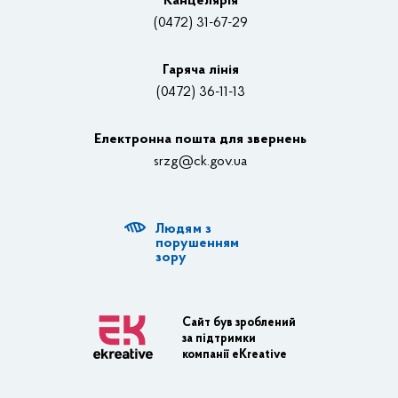
Канцелярiя
(0472) 31-67-29
Контакти
Відеотрансляції
Гаряча лінія
(0472) 36-11-13
Органи влади
Електронна пошта для звернень
Структурні підрозділи ОДА
srzg@ck.gov.ua
РДА, ТГ
Людям з
Діяльність ОДА
порушенням
зору
Регуляторна діяльність
Адміністративні послуги
Сайт був зроблений
за підтримки
Транспортна інфраструктура
компанії eKreative
Пасажирські перевезення