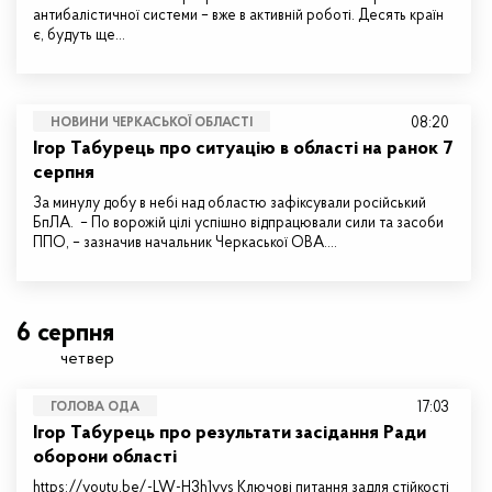
антибалістичної системи – вже в активній роботі. Десять країн
є, будуть ще…
08:20
НОВИНИ ЧЕРКАСЬКОЇ ОБЛАСТІ
Ігор Табурець про ситуацію в області на ранок 7
серпня
За минулу добу в небі над областю зафіксували російський
БпЛА. – По ворожій цілі успішно відпрацювали сили та засоби
ППО, – зазначив начальник Черкаської ОВА.…
6 серпня
четвер
17:03
ГОЛОВА ОДА
Ігор Табурець про результати засідання Ради
оборони області
https://youtu.be/-LW-H3h1vvs Ключові питання задля стійкості