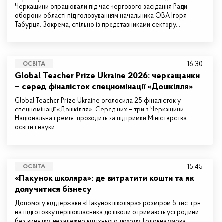
Черкащини опрацювали під час чергового засідання Ради
оборони області під головуванням начальника ОВА Ігоря
Табурця. Зокрема, спільно із представниками сектору…
16:30
ОСВІТА
Global Teacher Prize Ukraine 2026: черкащанки
– серед фіналісток спецномінації «Дошкілля»
Global Teacher Prize Ukraine оголосила 25 фіналісток у
спецномінації «Дошкілля». Серед них – три з Черкащини.
Національна премія проходить за підтримки Міністерства
освіти і науки…
15:45
ОСВІТА
«Пакунок школяра»: де витратити кошти та як
долучитися бізнесу
Допомогу від держави «Пакунок школяра» розміром 5 тис. грн
на підготовку першокласника до школи отримають усі родини
без винятку, незалежно від їхнього доходу. Головна умова…