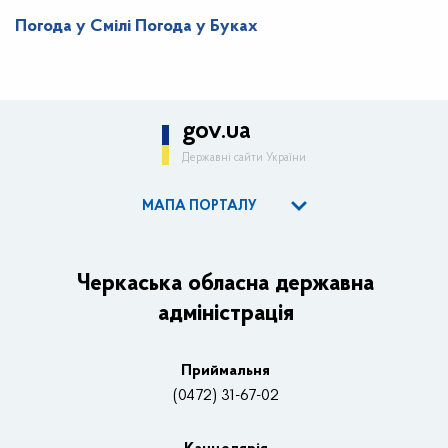
Погода у Смілі
Погода у Буках
gov.ua
Державні сайти України
МАПА ПОРТАЛУ
ОДА
Керівництво адміністрації
Черкаська обласна державна
адміністрація
Основні завдання та нормативно-правові засади
Плани, звіти, заходи 2025 рік
Приймальня
Нагороди
(0472) 31-67-02
Вакансії