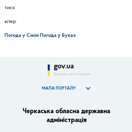
тиск:
вітер:
Погода у Смілі
Погода у Буках
gov.ua
Державні сайти України
МАПА ПОРТАЛУ
ОДА
Керівництво адміністрації
Черкаська обласна державна
адміністрація
Основні завдання та нормативно-правові засади
Плани, звіти, заходи 2025 рік