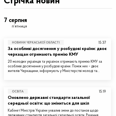
Стрічка новин
7 серпня
п’ятниця
15:37
НОВИНИ ЧЕРКАСЬКОЇ ОБЛАСТІ
За особливі досягнення у розбудові країни: двоє
черкащан отримають премію КМУ
20 молодих українців та українок отримають премію КМУ за
особливі досягнення у розбудові країни. Поміж них – двоє
жителів Черкащини, інформують у Міністерстві молоді та…
15:19
ОСВІТА
Оновлено державні стандарти загальної
середньої освіти: що зміниться для шкіл
Кабінет Міністрів України ухвалив зміни до постанов щодо
державних стандартів загальної середньої освіти. Рішення