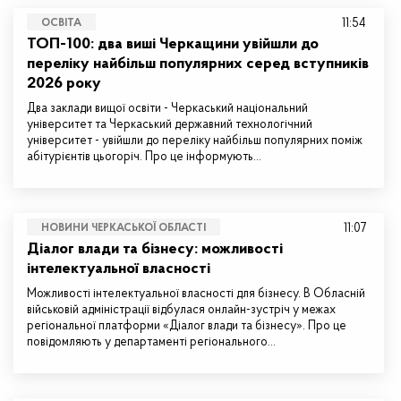
11:54
ОСВІТА
ТОП-100: два виші Черкащини увійшли до
переліку найбільш популярних серед вступників
2026 року
Два заклади вищої освіти - Черкаський національний
університет та Черкаський державний технологічний
університет - увійшли до переліку найбільш популярних поміж
абітурієнтів цьогоріч. Про це інформують…
11:07
НОВИНИ ЧЕРКАСЬКОЇ ОБЛАСТІ
Діалог влади та бізнесу: можливості
інтелектуальної власності
Можливості інтелектуальної власності для бізнесу. В Обласній
військовій адміністрації відбулася онлайн-зустріч у межах
регіональної платформи «Діалог влади та бізнесу». Про це
повідомляють у департаменті регіонального…