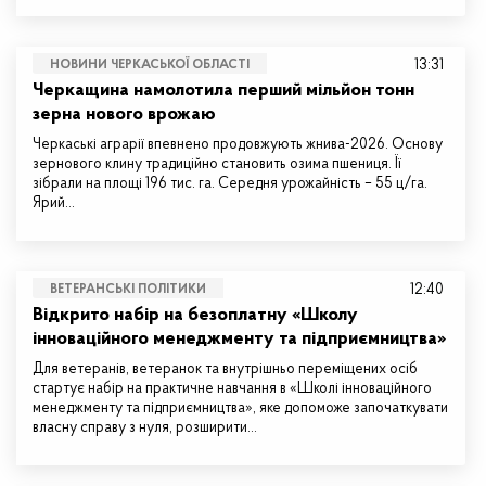
13:31
НОВИНИ ЧЕРКАСЬКОЇ ОБЛАСТІ
Черкащина намолотила перший мільйон тонн
зерна нового врожаю
Черкаські аграрії впевнено продовжують жнива-2026. Основу
зернового клину традиційно становить озима пшениця. Її
зібрали на площі 196 тис. га. Середня урожайність – 55 ц/га.
Ярий…
12:40
ВЕТЕРАНСЬКІ ПОЛІТИКИ
Відкрито набір на безоплатну «Школу
інноваційного менеджменту та підприємництва»
Для ветеранів, ветеранок та внутрішньо переміщених осіб
стартує набір на практичне навчання в «Школі інноваційного
менеджменту та підприємництва», яке допоможе започаткувати
власну справу з нуля, розширити…