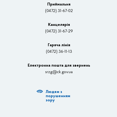
Приймальня
Нагороди
(0472) 31-67-02
Вакансії
Канцелярiя
(0472) 31-67-29
Контакти
Відеотрансляції
Гаряча лінія
(0472) 36-11-13
Органи влади
Електронна пошта для звернень
Структурні підрозділи ОДА
srzg@ck.gov.ua
РДА, ТГ
Людям з
Діяльність ОДА
порушенням
зору
Регуляторна діяльність
Адміністративні послуги