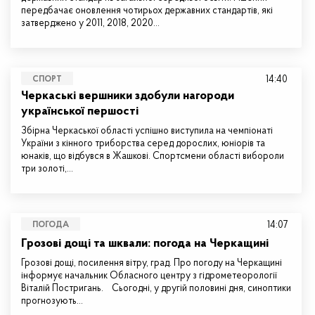
передбачає оновлення чотирьох державних стандартів, які
затверджено у 2011, 2018, 2020…
14:40
СПОРТ
Черкаські вершники здобули нагороди
української першості
Збірна Черкаської області успішно виступила на чемпіонаті
України з кінного триборства серед дорослих, юніорів та
юнаків, що відбувся в Жашкові. Спортсмени області вибороли
три золоті,…
14:07
ПОГОДА
Грозові дощі та шквали: погода на Черкащині
Грозові дощі, посилення вітру, град. Про погоду на Черкащині
інформує начальник Обласного центру з гідрометеорології
Віталій Постригань. Сьогодні, у другій половині дня, синоптики
прогнозують…