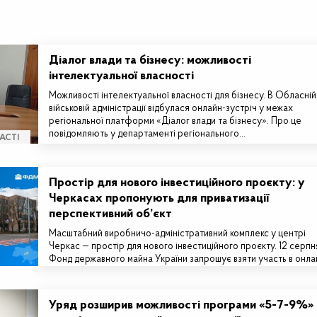
Діалог влади та бізнесу: можливості
інтелектуальної власності
Можливості інтелектуальної власності для бізнесу. В Обласній
військовій адміністрації відбулася онлайн-зустріч у межах
регіональної платформи «Діалог влади та бізнесу». Про це
повідомляють у департаменті регіонального…
АСТІ
Простір для нового інвестиційного проєкту: у
Черкасах пропонують для приватизації
перспективний об’єкт
Масштабний виробничо-адміністративний комплекс у центрі
Черкас — простір для нового інвестиційного проєкту. 12 серпн
Фонд державного майна України запрошує взяти участь в онла
аукціоні з приватизації…
Уряд розширив можливості програми «5-7-9%»