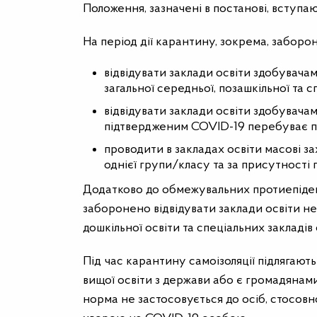
Положення, зазначені в постанові, вступаю
На період дії карантину, зокрема, заборо
відвідувати заклади освіти здобувачам
загальної середньої, позашкільної та с
відвідувати заклади освіти здобувачами
підтвердженим COVID-19 перебуває по
проводити в закладах освіти масові зах
однієї групи/класу та за присутності г
Додатково до обмежувальних протиепідемічн
заборонено відвідувати заклади освіти не
дошкільної освіти та спеціальних закладів 
Під час карантину самоізоляції підлягають
вищої освіти з держави або є громадянам
норма не застосовується до осіб, стосовно