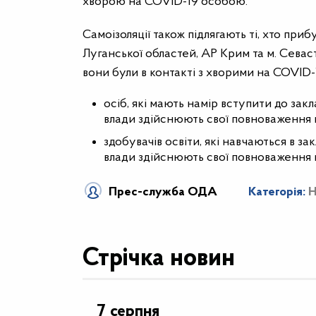
хворою на COVID-19 особою.
Самоізоляції також підлягають ті, хто пр
Луганської областей, АР Крим та м. Севаст
вони були в контакті з хворими на COVID-
осіб, які мають намір вступити до закл
влади здійснюють свої повноваження в
здобувачів освіти, які навчаються в за
влади здійснюють свої повноваження в
Прес-служба ОДА
Категорія:
Н
Стрічка новин
7 серпня