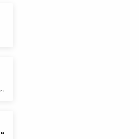
–
и і
 на