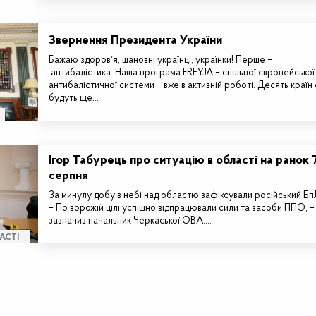
Звернення Президента України
Бажаю здоровʼя, шановні українці, українки! Перше –
антибалістика. Наша програма FREYJA – спільної європейської
антибалістичної системи – вже в активній роботі. Десять країн 
будуть ще…
Ігор Табурець про ситуацію в області на ранок 
серпня
За минулу добу в небі над областю зафіксували російський Б
– По ворожій цілі успішно відпрацювали сили та засоби ППО, –
зазначив начальник Черкаської ОВА.…
АСТІ