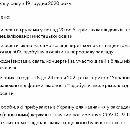
ть у силу з 19 грудня 2020 року.
нено:
и освіти групами у понад 20 осіб, крім закладів дошкільно
пеціалізованої мистецької освіти;
 освіти, якщо на самоізоляції через контакт з пацієнтом 
над 50% здобувачів освіти та персоналу закладу;
оди (вистави, свята, концерти) за участю дітей з більш ні
лядачів.
их заходів, з 8 до 24 січня 2021 р. на території України
залежно від форми власності її здобувачами, крім закладі
освіти.
 особи, які прибувають в Україну для навчання у заклада
и (підданими) держав із значним поширенням COVID-19. 
 яких немає підстав вважати, що вони були в контакті з