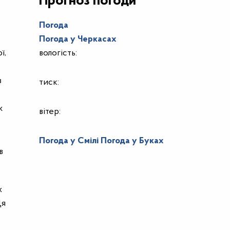
Прогноз погоди
Погода
Погода у
Черкасах
ї,
вологість:
з
тиск:
ж
вітер:
Погода у Смілі
Погода у Буках
в
х
Ця