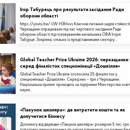
Ігор Табурець про результати засідання Ради
оборони області
https://youtu.be/-LW-H3h1vvs Ключові питання задля стійкості
Черкащини опрацювали під час чергового засідання Ради
оборони області під головуванням начальника ОВА Ігоря
Табурця. Зокрема, спільно із представниками сектору…
Global Teacher Prize Ukraine 2026: черкащанки 
серед фіналісток спецномінації «Дошкілля»
Global Teacher Prize Ukraine оголосила 25 фіналісток у
спецномінації «Дошкілля». Серед них – три з Черкащини.
Національна премія проходить за підтримки Міністерства освіт
науки…
«Пакунок школяра»: де витратити кошти та як
долучитися бізнесу
Допомогу від держави «Пакунок школяра» розміром 5 тис. грн
підготовку першокласника до школи отримають усі родини без