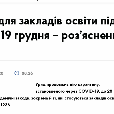
ля закладів освіти пі
 19 грудня – роз’яснен
20
08:26
Уряд продовжив дію карантину,
встановленого через COVID-19, до 28
емічні заходи, зокрема й ті, які стосуються закладів осв
 1236.