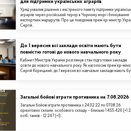
для підтримки українських аграріїв
Уряд ухвалив рішення з екстреного пакету підтримки українсь
аграріїв через російський терор в Чорному морі і блокування
експортних маршрутів. Про це повідомив прем’єр-міністр Укра
Сергій…
До 1 вересня всі заклади освіти мають бути
повністю готові до нового навчального року
Кабінет Міністрів України розглянув стан підготовки закладів
освіти до нового навчального року. Як наголосив прем’єр-міні
Сергій Корецький, до 1 вересня всі навчальні заклади мають б
Загальні бойові втрати противника на 7.08.2026
Загальні бойові втрати противника з 24.02.22 по 07.08.26
орієнтовно склали: особового складу – близько 1 455 420 (+1 2
осіб; танків - 12 247 (+1)…