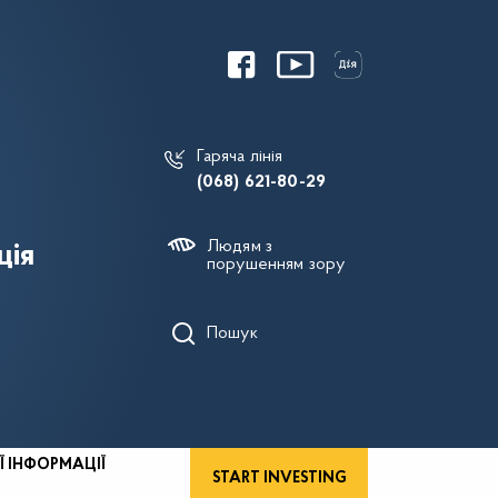
Гаряча лінія
(068) 621-80-29
Людям з
ція
порушенням зору
Пошук
Ї ІНФОРМАЦІЇ
START INVESTING