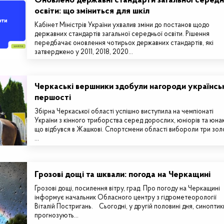
Оновлено державні стандарти загальної середн
освіти: що зміниться для шкіл
Кабінет Міністрів України ухвалив зміни до постанов щодо
державних стандартів загальної середньої освіти. Рішення
передбачає оновлення чотирьох державних стандартів, які
затверджено у 2011, 2018, 2020…
Черкаські вершники здобули нагороди українсь
першості
Збірна Черкаської області успішно виступила на чемпіонаті
України з кінного триборства серед дорослих, юніорів та юнак
що відбувся в Жашкові. Спортсмени області вибороли три золо
…
Грозові дощі та шквали: погода на Черкащині
Грозові дощі, посилення вітру, град. Про погоду на Черкащині
інформує начальник Обласного центру з гідрометеорології
Віталій Постригань. Сьогодні, у другій половині дня, синоптик
прогнозують…