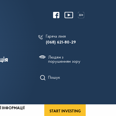
Гаряча лінія
(068) 621-80-29
Людям з
ція
порушенням зору
Пошук
Ї ІНФОРМАЦІЇ
START INVESTING