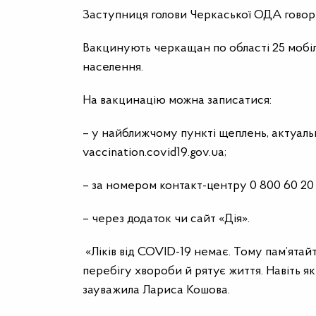
Заступниця голови Черкаської ОДА говорит
Вакцинують черкащан по області 25 мобіл
населення.
На вакцинацію можна записатися:
– у найближчому пункті щеплень, актуальн
vaccination.covid19.gov.ua;
– за номером контакт-центру 0 800 60 20 
– через додаток чи сайт «Дія».
«Ліків від COVID-19 немає. Тому пам’ята
перебігу хвороби й рятує життя. Навіть як
зауважила Лариса Кошова.