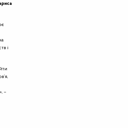
ариса
ює
на
тв і
айти
в’я,
, –