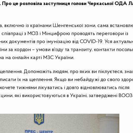
. Про це розповіла заступниця голови Черкаської ОДА Л
а, включно із країнами Шенгенської зони, сама встановл
 співпраці з МОЗ і Мінцифрою проводять переговори із
их документів про імунізацію від COVID-19. Уся актуаль
и за кордон – умови в’їзду та транзиту, контакти посольс
на на онлайн карті МЗС України.
щеплення. Допоможіть людям, про яких ви піклуєтеся, зн
писати їх на щеплення. Якщо ви небайдужі до свого здоро
е хочете тижнями лікуватись і довго відновлюватись після
кцини, які використовуються в Україні, затверджені ВООЗ»