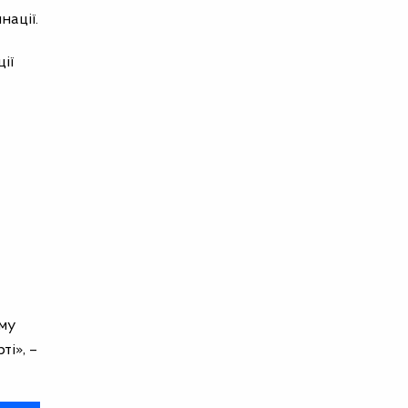
нації.
ії
ому
ті», –