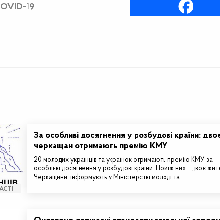
OVID-19
За особливі досягнення у розбудові країни: дво
черкащан отримають премію КМУ
20 молодих українців та українок отримають премію КМУ за
особливі досягнення у розбудові країни. Поміж них – двоє жит
Черкащини, інформують у Міністерстві молоді та…
АСТІ