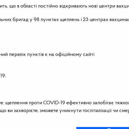
ь, що в області постійно відкривають нові центри вакци
ьних бригад у 98 пунктах щеплень і 23 центрах вакцинац
ий перелік пунктів є на офіційному сайті
19;
йте: щеплення проти COVID-19 ефективно запобігає тяжк
що ви захворієте, зможете уникнути госпіталізації чи смер