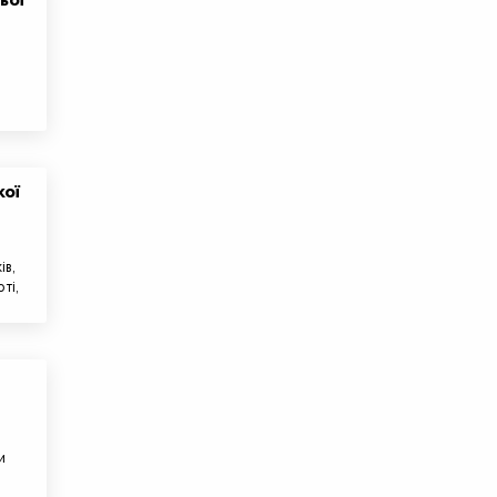
ьої
кої
ів,
ті,
и