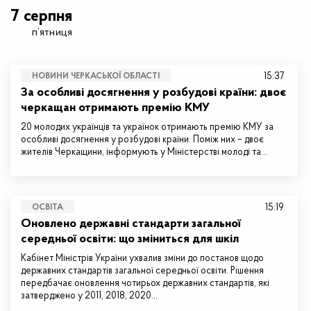
7 серпня
п’ятниця
15:37
НОВИНИ ЧЕРКАСЬКОЇ ОБЛАСТІ
За особливі досягнення у розбудові країни: двоє
черкащан отримають премію КМУ
20 молодих українців та українок отримають премію КМУ за
особливі досягнення у розбудові країни. Поміж них – двоє
жителів Черкащини, інформують у Міністерстві молоді та…
15:19
ОСВІТА
Оновлено державні стандарти загальної
середньої освіти: що зміниться для шкіл
Кабінет Міністрів України ухвалив зміни до постанов щодо
державних стандартів загальної середньої освіти. Рішення
передбачає оновлення чотирьох державних стандартів, які
затверджено у 2011, 2018, 2020…