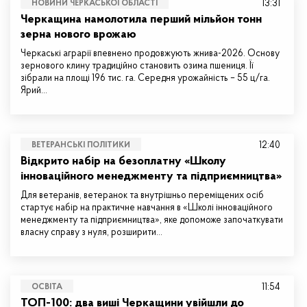
13:31
НОВИНИ ЧЕРКАСЬКОЇ ОБЛАСТІ
Черкащина намолотила перший мільйон тонн
зерна нового врожаю
Черкаські аграрії впевнено продовжують жнива-2026. Основу
зернового клину традиційно становить озима пшениця. Її
зібрали на площі 196 тис. га. Середня урожайність – 55 ц/га.
Ярий…
12:40
ВЕТЕРАНСЬКІ ПОЛІТИКИ
Відкрито набір на безоплатну «Школу
інноваційного менеджменту та підприємництва»
Для ветеранів, ветеранок та внутрішньо переміщених осіб
стартує набір на практичне навчання в «Школі інноваційного
менеджменту та підприємництва», яке допоможе започаткувати
власну справу з нуля, розширити…
11:54
ОСВІТА
ТОП-100: два виші Черкащини увійшли до