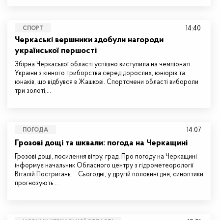
14:40
СПОРТ
Черкаські вершники здобули нагороди
української першості
Збірна Черкаської області успішно виступила на чемпіонаті
України з кінного триборства серед дорослих, юніорів та
юнаків, що відбувся в Жашкові. Спортсмени області вибороли
три золоті,…
14:07
ПОГОДА
Грозові дощі та шквали: погода на Черкащині
Грозові дощі, посилення вітру, град. Про погоду на Черкащині
інформує начальник Обласного центру з гідрометеорології
Віталій Постригань. Сьогодні, у другій половині дня, синоптики
прогнозують…