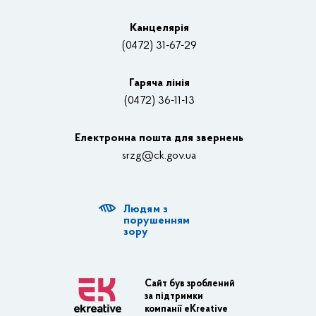
Вакансії
Канцелярiя
(0472) 31-67-29
Контакти
Відеотрансляції
Гаряча лінія
(0472) 36-11-13
Органи влади
Електронна пошта для звернень
Структурні підрозділи ОДА
srzg@ck.gov.ua
РДА, ТГ
Людям з
Діяльність ОДА
порушенням
зору
Регуляторна діяльність
Адміністративні послуги
Сайт був зроблений
за підтримки
Транспортна інфраструктура
компанії eKreative