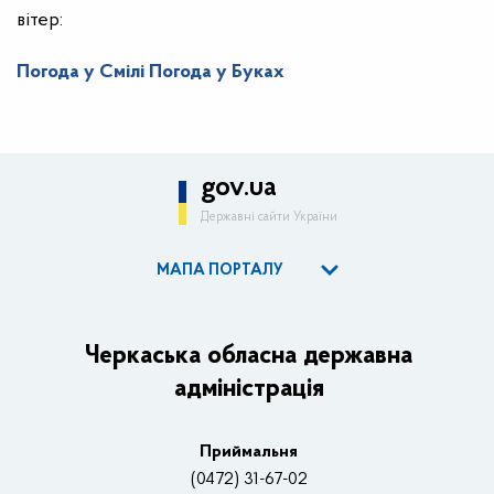
вітер:
Погода у Смілі
Погода у Буках
gov.ua
Державні сайти України
МАПА ПОРТАЛУ
ОДА
Керівництво адміністрації
Черкаська обласна державна
адміністрація
Основні завдання та нормативно-правові засади
Плани, звіти, заходи 2025 рік
Приймальня
Нагороди
(0472) 31-67-02