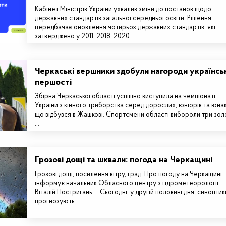
Кабінет Міністрів України ухвалив зміни до постанов щодо
державних стандартів загальної середньої освіти. Рішення
передбачає оновлення чотирьох державних стандартів, які
затверджено у 2011, 2018, 2020…
Черкаські вершники здобули нагороди українсь
першості
Збірна Черкаської області успішно виступила на чемпіонаті
України з кінного триборства серед дорослих, юніорів та юнак
що відбувся в Жашкові. Спортсмени області вибороли три золо
…
Грозові дощі та шквали: погода на Черкащині
Грозові дощі, посилення вітру, град. Про погоду на Черкащині
інформує начальник Обласного центру з гідрометеорології
Віталій Постригань. Сьогодні, у другій половині дня, синоптик
прогнозують…