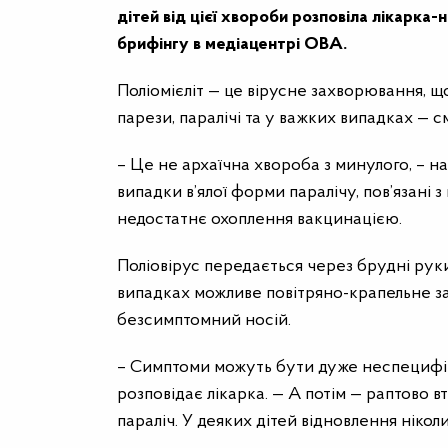
дітей від цієї хвороби розповіла лікарка
брифінгу в медіацентрі ОВА.
Поліомієліт — це вірусне захворювання, 
парези, паралічі та у важких випадках — см
– Це не архаїчна хвороба з минулого, – 
випадки в’ялої форми паралічу, пов’язані
недостатнє охоплення вакцинацією.
Поліовірус передається через брудні руки
випадках можливе повітряно-крапельне за
безсимптомний носій.
– Симптоми можуть бути дуже неспецифічн
розповідає лікарка. — А потім — раптово в
параліч. У деяких дітей відновлення ніколи