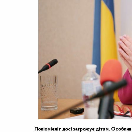
Поліомієліт досі загрожує дітям. Особливо