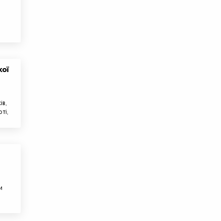
кої
ів,
ті,
и