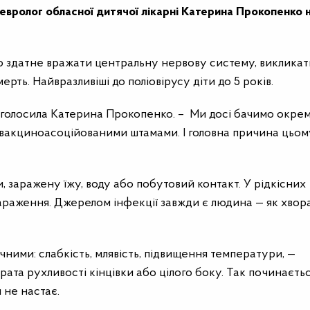
-невролог обласної дитячої лікарні Катерина Прокопенко 
що здатне вражати центральну нервову систему, викликат
ерть. Найвразливіші до поліовірусу діти до 5 років.
наголосила Катерина Прокопенко. – Ми досі бачимо окрем
 з вакциноасоційованими штамами. І головна причина цьом
, заражену їжу, воду або побутовий контакт. У рідкісних
раження. Джерелом інфекції завжди є людина — як хвора,
ими: слабкість, млявість, підвищення температури, —
трата рухливості кінцівки або цілого боку. Так починаєть
 не настає.