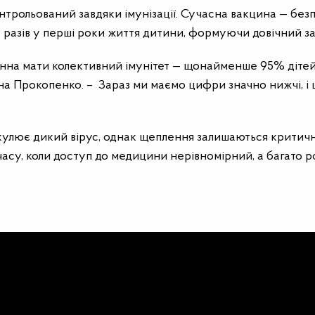
онтрольований завдяки імунізації. Сучасна вакцина — без
ка разів у перші роки життя дитини, формуючи довічний за
винна мати колективний імунітет — щонайменше 95% діте
на Прокопенко. – Зараз ми маємо цифри значно нижчі, і 
ркулює дикий вірус, однак щеплення залишаються критич
асу, коли доступ до медицини нерівномірний, а багато 