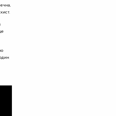
печна,
хист.
й
це
но
родин