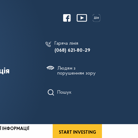
Гаряча лінія
(068) 621-80-29
Людям з
ція
порушенням зору
Пошук
Ї ІНФОРМАЦІЇ
START INVESTING