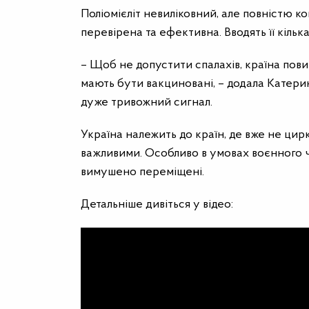
Поліомієліт невиліковний, але повністю к
перевірена та ефективна. Вводять її кіль
– Щоб не допустити спалахів, країна по
мають бути вакциновані, – додала Катери
дуже тривожний сигнал.
Україна належить до країн, де вже не ци
важливими. Особливо в умовах воєнного ч
вимушено переміщені.
Детальніше дивіться у відео: