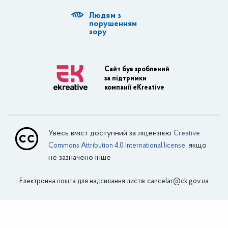
Людям з
Діяльність ОДА
порушенням
зору
Регуляторна діяльність
Адміністративні послуги
Сайт був зроблений
за підтримки
Транспортна інфраструктура
компанії eKreative
Пасажирські перевезення
Залізничний транспорт
Увесь вміст доступний за ліцензією
Creative
Внутрішній водний транспорт
, якщо
Commons Attribution 4.0 International license
не зазначено інше
Авіаційний транспорт
Електронна пошта для надсилання листів
Поштовий зв’язок
cancelar@ck.gov.ua
Зовнішня реклама
Інформує Департамент фінансів