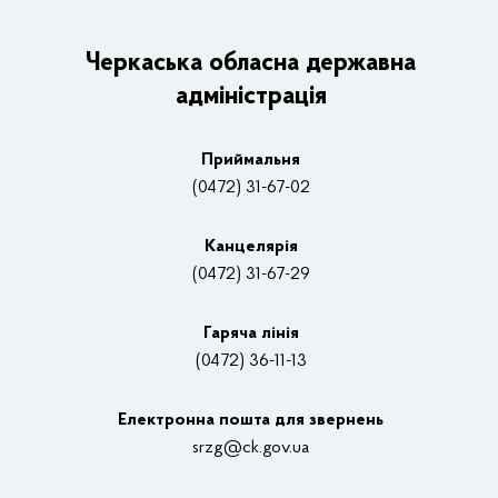
ОДА
Керівництво адміністрації
Черкаська обласна державна
адміністрація
Основні завдання та нормативно-правові засади
Плани, звіти, заходи 2025 рік
Приймальня
Нагороди
(0472) 31-67-02
Вакансії
Канцелярiя
(0472) 31-67-29
Контакти
Відеотрансляції
Гаряча лінія
(0472) 36-11-13
Органи влади
Електронна пошта для звернень
Структурні підрозділи ОДА
srzg@ck.gov.ua
РДА, ТГ