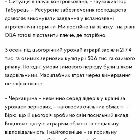
– Ситуація в галузі контрольована, – зауважив Ігор
Табурець. – Ресурсне забезпечення господарств
дозволяє виконувати завдання у встановлені
агротехнічні терміни. Ми постійно на зв’язку і на рівні
ОВА готові підставити плече, де потрібно.
З осені під цьогорічний урожай аграрії засіяли 217,4
тис. га озимих зернових культур і 50,6 тис. га озимого
ріпаку. Погодні умови зимового періоду були цілком
задовільними. Масштабних втрат через вимерзання
не зафіксовано.
– Черкащина – незмінно серед лідерів у країні за
урожаєм зернових, – наголосив очільник області. –
Вірю, що й цьогоріч зробимо свій посильний вклад.
Водночас дякую аграріям області за соціальну
відповідальність. І найголовніше – за посильну