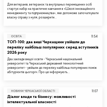
Для ветеранів, ветеранок та внутрішньо переміщених осіб
стартує набір на практичне навчання в «Школі інноваційного
менеджменту та підприємництва», яке допоможе започаткувати
власну справу з нуля, розширити…
11:54
ОСВІТА
ТОП-100: два виші Черкащини увійшли до
переліку найбільш популярних серед вступників
2026 року
Два заклади вищої освіти - Черкаський національний
університет та Черкаський державний технологічний
університет - увійшли до переліку найбільш популярних поміж
абітурієнтів цьогоріч. Про це інформують…
11:07
НОВИНИ ЧЕРКАСЬКОЇ ОБЛАСТІ
Діалог влади та бізнесу: можливості
інтелектуальної власності