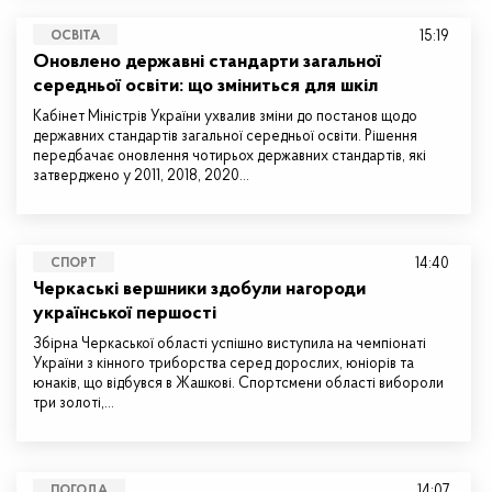
15:19
ОСВІТА
Оновлено державні стандарти загальної
середньої освіти: що зміниться для шкіл
Кабінет Міністрів України ухвалив зміни до постанов щодо
державних стандартів загальної середньої освіти. Рішення
передбачає оновлення чотирьох державних стандартів, які
затверджено у 2011, 2018, 2020…
14:40
СПОРТ
Черкаські вершники здобули нагороди
української першості
Збірна Черкаської області успішно виступила на чемпіонаті
України з кінного триборства серед дорослих, юніорів та
юнаків, що відбувся в Жашкові. Спортсмени області вибороли
три золоті,…
14:07
ПОГОДА