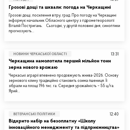
Грозові дощі та шквали: погода на Черкащині
Грозові дощі, посилення вітру, град. Про погоду на Черкащині
інформує начальник Обласного центру з гідрометеорології
Віталій Постригань. Сьогодні, у другій половині дня, синоптики
прогнозують…
13:31
НОВИНИ ЧЕРКАСЬКОЇ ОБЛАСТІ
Черкащина намолотила перший мільйон тонн
зерна нового врожаю
Черкаські аграрії впевнено продовжують жнива-2026. Основу
зернового клину традиційно становить озима пшениця. Її
зібрали на площі 196 тис. га. Середня урожайність – 55 ц/га.
Ярий…
12:40
ВЕТЕРАНСЬКІ ПОЛІТИКИ
Відкрито набір на безоплатну «Школу
інноваційного менеджменту та підприємництва»