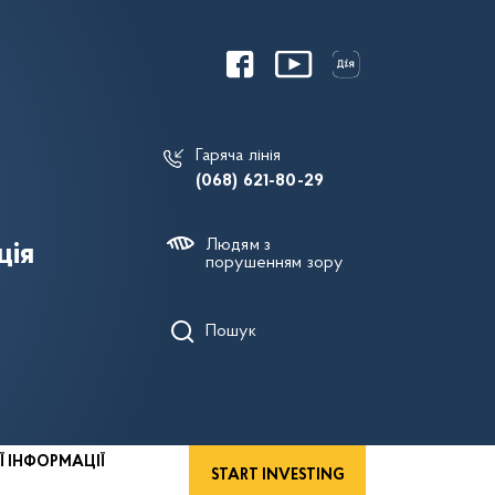
Гаряча лінія
(068) 621-80-29
Людям з
ція
порушенням зору
Пошук
Ї ІНФОРМАЦІЇ
START INVESTING