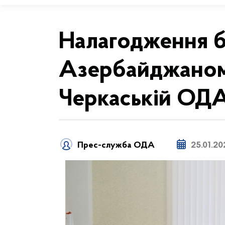
Налагодження бі
Азербайджаном
Черкаській ОД
Прес-служба ОДА
25.01.20