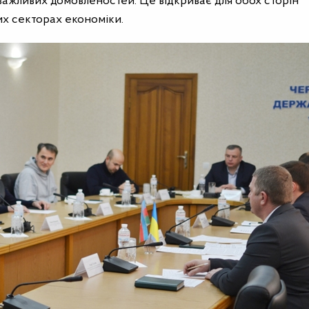
 важливих домовленостей. Це відкриває для обох сторін
их секторах економіки.