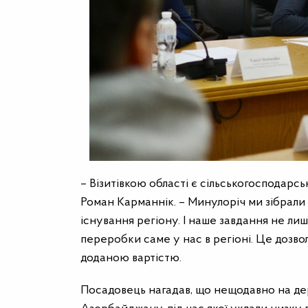
– Візитівкою області є сільськогосподарс
Роман Карманнік. – Минулоріч ми зібрали 
існування регіону. І наше завдання не ли
переробки саме у нас в регіоні. Це дозво
доданою вартістю.
Посадовець нагадав, що нещодавно на дер