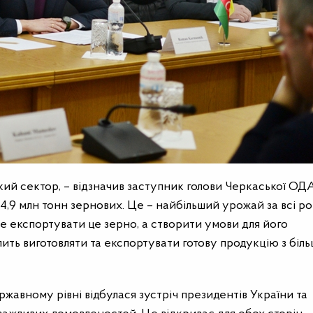
ький сектор, – відзначив заступник голови Черкаської ОД
4,9 млн тонн зернових. Це – найбільший урожай за всі р
ше експортувати це зерно, а створити умови для його
лить виготовляти та експортувати готову продукцію з біл
жавному рівні відбулася зустріч президентів України та