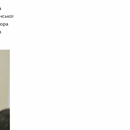
а
нської
тора
.