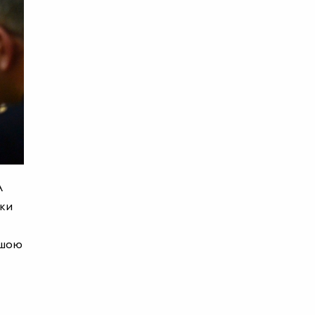
А
оки
ьшою