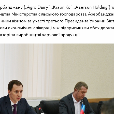
айджану („Agro Dairy“, „Kraun Ko“, „Azersun Holding“) т
ництва Міністерства сільського господарства Азербайджа
нним візитом за участі третього Президента України Вік
ви економічної співпраці між підприємцями обох держав
торі та виробництві харчової продукції.