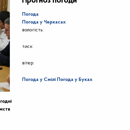
Прогноз погоди
Погода
Погода у
Черкасах
вологість:
тиск:
вітер:
Погода у Смілі
Погода у Буках
годні
ємств