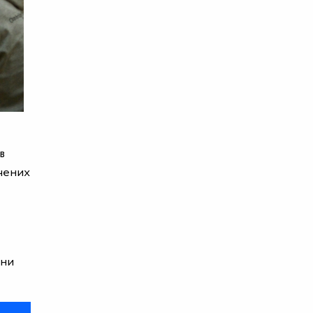
в
ачених
они