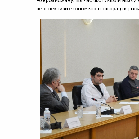
Азербайджану, під час якої уклали низку
перспективи економічної співпраці в різн