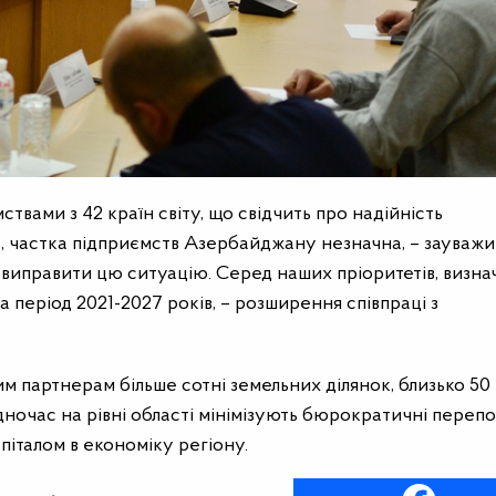
твами з 42 країн світу, що свідчить про надійність
, частка підприємств Азербайджану незначна, – зауважи
 виправити цю ситуацію. Серед наших пріоритетів, визн
а період 2021-2027 років, – розширення співпраці з
 партнерам більше сотні земельних ділянок, близько 50
ночас на рівні області мінімізують бюрократичні переп
піталом в економіку регіону.