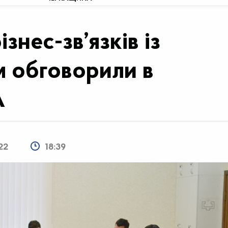
знес-зв’язків із
 обговорили в
А
22
18:39