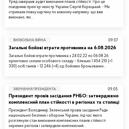
Уряд завершив аудит виконання планів стійкості. Про це
повідомив прем’єр-міністр України Сергій Корецький. - Ми
отримали повну картину по кожному напрямку: що вже
виконано, які…
09:07
ВИЗВОЛЬНА ВІЙНА
Загальні бойові втрати противника на 6.08.2026
Загальні бойові втрати противника з 24.02.22 по 06.08.26
орієнтовно склали:особового складу – близько 1 454 210 (+1
330) осіб;танків – 12 246 (+4) од.;бойових броньованих…
09:05
ЗВЕРНЕННЯ ПРЕЗИДЕНТА
Президент провів засідання РНБО: затверджено
комплексний план стійкості в регіонах та столиці
Президент Володимир Зеленський провів засідання Ради
національної безпеки і оборони України, під час якого
розглянули стан виконання комплексних планів стійкості
окремих регіонів і затвердили комплексний…