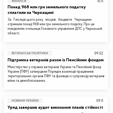
10:11
ФІНАНСИ
Понад 968 млн грн земельного податку
сплатили на Черкащині
За 7 місяців цього року місцеві бюджети Черкащини
отримали понад 968 млн грн земельного податку. Про це
повідомляє очільниця Головного управління ДПС у Черкаській
області…
09:52
ВЕТЕРАНСЬКІ ПОЛІТИКИ
Підтримка ветеранів разом із Пенсійним фондом
Міністерство у справах ветеранів України та Пенсійний фонд
України (ПФУ) затвердили Порядок взаємодії працівників
територіальних органів ПФУ та фахівців із супроводу ветеранів
війни та демобілізованих…
09:11
НОВИНИ УКРАЇНИ
Уряд завершив аудит виконання планів стійкості