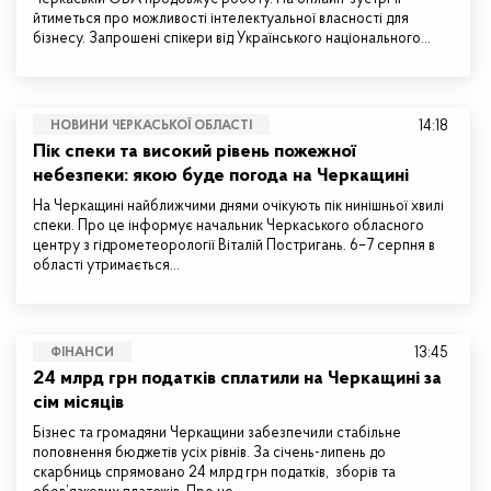
йтиметься про можливості інтелектуальної власності для
бізнесу. Запрошені спікери від Українського національного…
14:18
НОВИНИ ЧЕРКАСЬКОЇ ОБЛАСТІ
Пік спеки та високий рівень пожежної
небезпеки: якою буде погода на Черкащині
На Черкащині найближчими днями очікують пік нинішньої хвилі
спеки. Про це інформує начальник Черкаського обласного
центру з гідрометеорології Віталій Постригань. 6–7 серпня в
області утримається…
13:45
ФІНАНСИ
24 млрд грн податків сплатили на Черкащині за
сім місяців
Бізнес та громадяни Черкащини забезпечили стабільне
поповнення бюджетів усіх рівнів. За січень-липень до
скарбниць спрямовано 24 млрд грн податків, зборів та