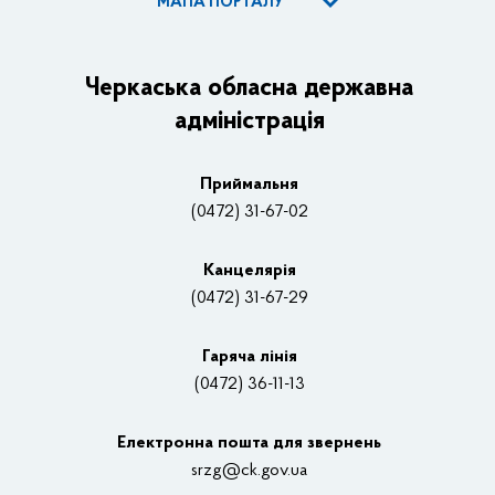
МАПА ПОРТАЛУ
ОДА
Керівництво адміністрації
Черкаська обласна державна
адміністрація
Основні завдання та нормативно-правові засади
Плани, звіти, заходи 2025 рік
Приймальня
Нагороди
(0472) 31-67-02
Вакансії
Канцелярiя
(0472) 31-67-29
Контакти
Відеотрансляції
Гаряча лінія
(0472) 36-11-13
Органи влади
Електронна пошта для звернень
Структурні підрозділи ОДА
srzg@ck.gov.ua