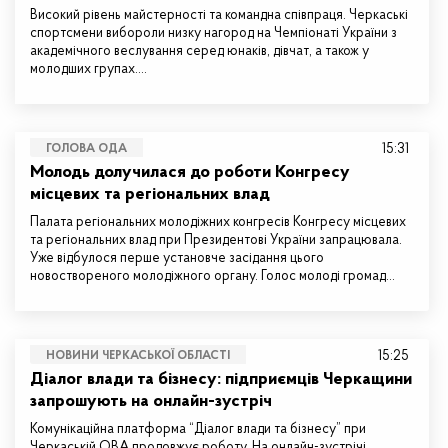
Високий рівень майстерності та командна співпраця. Черкаські
спортсмени вибороли низку нагород на Чемпіонаті України з
академічного веслування серед юнаків, дівчат, а також у
молодших групах.…
15:31
ГОЛОВА ОДА
Молодь долучилася до роботи Конгресу
місцевих та регіональних влад
Палата регіональних молодіжних конгресів Конгресу місцевих
та регіональних влад при Президентові України запрацювала.
Уже відбулося перше установче засідання цього
новоствореного молодіжного органу. Голос молоді громад…
15:25
НОВИНИ ЧЕРКАСЬКОЇ ОБЛАСТІ
Діалог влади та бізнесу: підприємців Черкащини
запрошують на онлайн-зустріч
Комунікаційна платформа “Діалог влади та бізнесу” при
Черкаській ОВА продовжує роботу. На онлайн-зустрічі