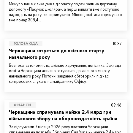
Минуло лише кілька днів від початку подачі заяв на державну
допомогу «Пакунок школяра», а перші виплати вже поступово
надходять на рахунки отримувачів. Мінсоцполітики спрямувало
вже понад 308,4…
10:37
ГОЛОВА ОДА
Черкащина готується до якісного старту
навчального року
Безпека, автономність, шкільне харчування, логістика. Заклади
освіти Черкащини активно готуються до якісного старту
навчального року. Поточні завдання обговорили під час
конгресових слухань на майданчику Офісу…
09:46
ФІНАНСИ
Черкащина спрямувала майже 2,4 млрд грн
військового збору на обороноздатність країни
За підсумками 7 місяців 2026 року платники Черкащини
спрямували на потреби Збройних Сил України майже 2,4 млрд