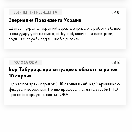
09:01
ЗВЕРНЕННЯ ПРЕЗИДЕНТА
Звернення Президента України
Шановні українці, українки! Зараз ще тривають роботи в Одесі
після удару у ніч на сьогодні. Були відключення електрики,
води – всі служби задіяні, щоб відновити…
08:16
ГОЛОВА ОДА
Ігор Табурець про ситуацію в області на ранок
10 серпня
Під час повітряних тривог 9–10 серпня в небі над Черкащиною
фіксували ворожі цілі. По них працювали сили та засоби ППО.
Про це інформує начальник ОВА…