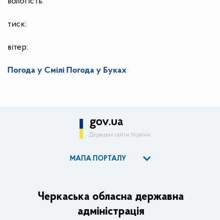
вологість:
тиск:
вітер:
Погода у Смілі
Погода у Буках
gov.ua
Державні сайти України
МАПА ПОРТАЛУ
ОДА
Керівництво адміністрації
Черкаська обласна державна
адміністрація
Основні завдання та нормативно-правові засади