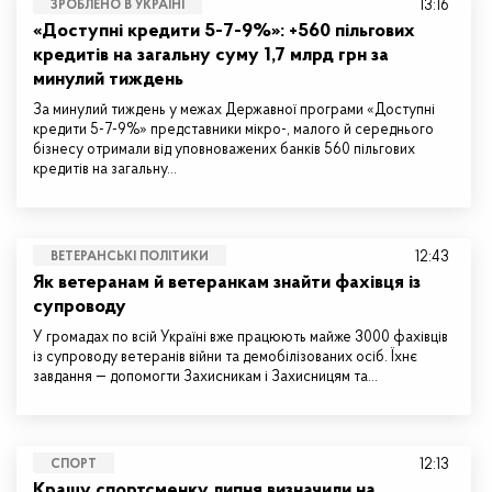
13:16
ЗРОБЛЕНО В УКРАЇНІ
«Доступні кредити 5-7-9%»: +560 пільгових
кредитів на загальну суму 1,7 млрд грн за
минулий тиждень
За минулий тиждень у межах Державної програми «Доступні
кредити 5-7-9%» представники мікро-, малого й середнього
бізнесу отримали від уповноважених банків 560 пільгових
кредитів на загальну…
12:43
ВЕТЕРАНСЬКІ ПОЛІТИКИ
Як ветеранам й ветеранкам знайти фахівця із
супроводу
У громадах по всій Україні вже працюють майже 3000 фахівців
із супроводу ветеранів війни та демобілізованих осіб. Їхнє
завдання — допомогти Захисникам і Захисницям та…
12:13
СПОРТ
Кращу спортсменку липня визначили на