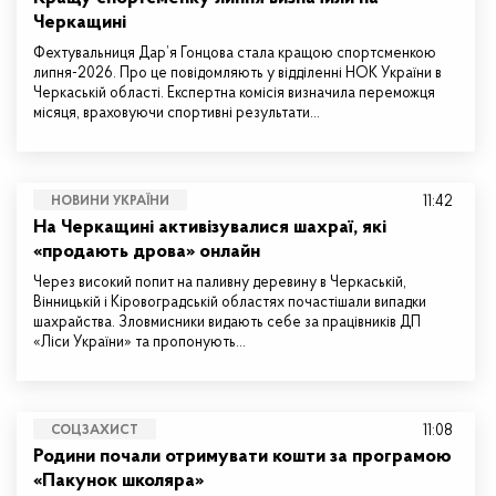
Черкащині
Фехтувальниця Дар’я Гонцова стала кращою спортсменкою
липня-2026. Про це повідомляють у відділенні НОК України в
Черкаській області. Експертна комісія визначила переможця
місяця, враховуючи спортивні результати…
11:42
НОВИНИ УКРАЇНИ
На Черкащині активізувалися шахраї, які
«продають дрова» онлайн
Через високий попит на паливну деревину в Черкаській,
Вінницькій і Кіровоградській областях почастішали випадки
шахрайства. Зловмисники видають себе за працівників ДП
«Ліси України» та пропонують…
11:08
СОЦЗАХИСТ
Родини почали отримувати кошти за програмою
«Пакунок школяра»