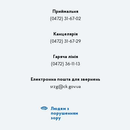
Плани, звіти, заходи 2025 рік
Приймальня
Нагороди
(0472) 31-67-02
Вакансії
Канцелярiя
(0472) 31-67-29
Контакти
Відеотрансляції
Гаряча лінія
(0472) 36-11-13
Органи влади
Електронна пошта для звернень
Структурні підрозділи ОДА
srzg@ck.gov.ua
РДА, ТГ
Людям з
Діяльність ОДА
порушенням
зору
Регуляторна діяльність