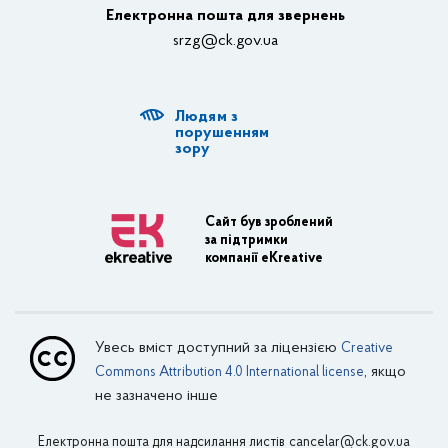
Електронна пошта для звернень
Структурні підрозділи ОДА
srzg@ck.gov.ua
РДА, ТГ
Людям з
Діяльність ОДА
порушенням
зору
Регуляторна діяльність
Адміністративні послуги
Сайт був зроблений
за підтримки
Транспортна інфраструктура
компанії eKreative
Пасажирські перевезення
Залізничний транспорт
Увесь вміст доступний за ліцензією
Creative
Внутрішній водний транспорт
, якщо
Commons Attribution 4.0 International license
не зазначено інше
Авіаційний транспорт
Електронна пошта для надсилання листів
Поштовий зв’язок
cancelar@ck.gov.ua