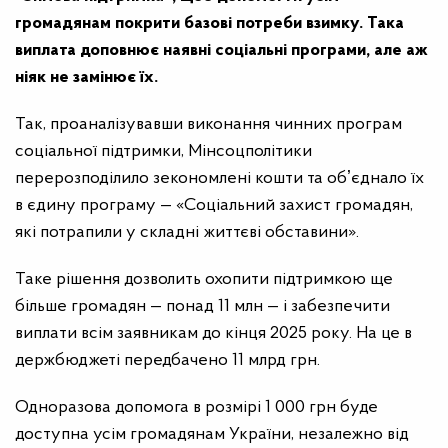
громадянам покрити базові потреби взимку. Така
виплата доповнює наявні соціальні програми, але аж
ніяк не замінює їх.
Так, проаналізувавши виконання чинних програм
соціальної підтримки, Мінсоцполітики
перерозподілило зекономлені кошти та обʼєднало їх
в єдину програму — «Соціальний захист громадян,
які потрапили у складні життєві обставини».
Таке рішення дозволить охопити підтримкою ще
більше громадян — понад 11 млн — і забезпечити
виплати всім заявникам до кінця 2025 року. На це в
держбюджеті передбачено 11 млрд грн.
Одноразова допомога в розмірі 1 000 грн буде
доступна усім громадянам України, незалежно від