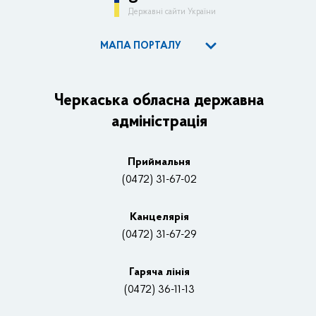
Державні сайти України
МАПА ПОРТАЛУ
ОДА
Керівництво адміністрації
Черкаська обласна державна
адміністрація
Основні завдання та нормативно-правові засади
Плани, звіти, заходи 2025 рік
Приймальня
Нагороди
(0472) 31-67-02
Вакансії
Канцелярiя
(0472) 31-67-29
Контакти
Відеотрансляції
Гаряча лінія
(0472) 36-11-13
Органи влади