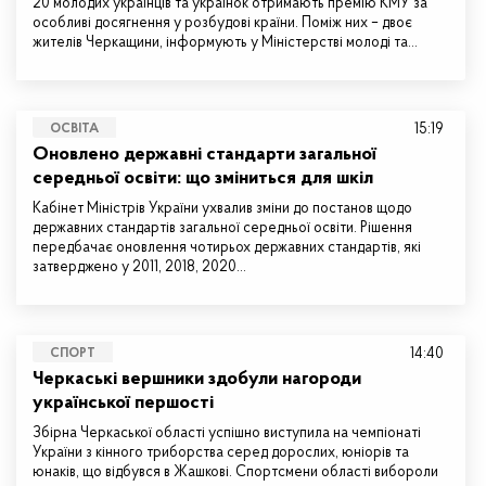
20 молодих українців та українок отримають премію КМУ за
особливі досягнення у розбудові країни. Поміж них – двоє
жителів Черкащини, інформують у Міністерстві молоді та…
15:19
ОСВІТА
Оновлено державні стандарти загальної
середньої освіти: що зміниться для шкіл
Кабінет Міністрів України ухвалив зміни до постанов щодо
державних стандартів загальної середньої освіти. Рішення
передбачає оновлення чотирьох державних стандартів, які
затверджено у 2011, 2018, 2020…
14:40
СПОРТ
Черкаські вершники здобули нагороди
української першості
Збірна Черкаської області успішно виступила на чемпіонаті
України з кінного триборства серед дорослих, юніорів та
юнаків, що відбувся в Жашкові. Спортсмени області вибороли