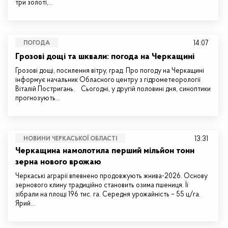
три золоті,…
14:07
ПОГОДА
Грозові дощі та шквали: погода на Черкащині
Грозові дощі, посилення вітру, град. Про погоду на Черкащині
інформує начальник Обласного центру з гідрометеорології
Віталій Постригань. Сьогодні, у другій половині дня, синоптики
прогнозують…
13:31
НОВИНИ ЧЕРКАСЬКОЇ ОБЛАСТІ
Черкащина намолотила перший мільйон тонн
зерна нового врожаю
Черкаські аграрії впевнено продовжують жнива-2026. Основу
зернового клину традиційно становить озима пшениця. Її
зібрали на площі 196 тис. га. Середня урожайність – 55 ц/га.
Ярий…