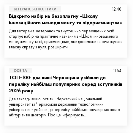
12:40
ВЕТЕРАНСЬКІ ПОЛІТИКИ
Відкрито набір на безоплатну «Школу
інноваційного менеджменту та підприємництва»
Для ветеранів, ветеранок та внутрішньо переміщених осіб
стартує набір на практичне навчання в «Школі інноваційного
менеджменту та підприємництва», яке допоможе започаткувати
власну справу з нуля, розширити…
11:54
ОСВІТА
ТОП-100: два виші Черкащини увійшли до
переліку найбільш популярних серед вступників
2026 року
Два заклади вищої освіти - Черкаський національний
університет та Черкаський державний технологічний
університет - увійшли до переліку найбільш популярних поміж
абітурієнтів цьогоріч. Про це інформують…