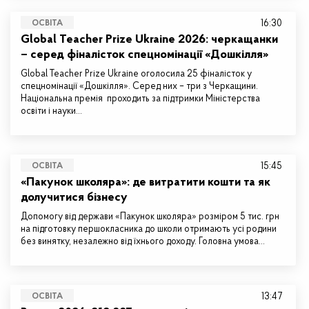
16:30
ОСВІТА
Global Teacher Prize Ukraine 2026: черкащанки
– серед фіналісток спецномінації «Дошкілля»
Global Teacher Prize Ukraine оголосила 25 фіналісток у
спецномінації «Дошкілля». Серед них – три з Черкащини.
Національна премія проходить за підтримки Міністерства
освіти і науки…
15:45
ОСВІТА
«Пакунок школяра»: де витратити кошти та як
долучитися бізнесу
Допомогу від держави «Пакунок школяра» розміром 5 тис. грн
на підготовку першокласника до школи отримають усі родини
без винятку, незалежно від їхнього доходу. Головна умова…
13:47
ОСВІТА