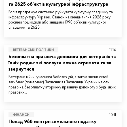
та 2625 об’єктів культурної інфраструктури
Росія продовжує системно руйнувати культурну спадщину та
інфраструктуру України. Станом на кінець липня 2026 року
росіяни пошкодили або знищили 1990 об’єктів культурної
спадщини та 2625…
11:14
ВЕТЕРАНСЬКІ ПОЛІТИКИ
Безоплатна правнича допомога для ветеранів та
їхніх родин: які послуги можна отримати та як
звернутися
Ветерани війни, учасники бойових дій, а також члени сімей
загиблих (померлих) Захисників і Захисниць України мають
право на безоплатну вторинну правничу допомогу з будь-яких
правових…
10:11
ФІНАНСИ
Понад 968 млн грн земельного податку