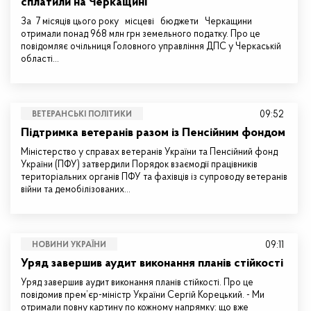
сплатили на Черкащині
За 7 місяців цього року місцеві бюджети Черкащини
отримали понад 968 млн грн земельного податку. Про це
повідомляє очільниця Головного управління ДПС у Черкаській
області…
09:52
ВЕТЕРАНСЬКІ ПОЛІТИКИ
Підтримка ветеранів разом із Пенсійним фондом
Міністерство у справах ветеранів України та Пенсійний фонд
України (ПФУ) затвердили Порядок взаємодії працівників
територіальних органів ПФУ та фахівців із супроводу ветеранів
війни та демобілізованих…
09:11
НОВИНИ УКРАЇНИ
Уряд завершив аудит виконання планів стійкості
Уряд завершив аудит виконання планів стійкості. Про це
повідомив прем’єр-міністр України Сергій Корецький. - Ми
отримали повну картину по кожному напрямку: що вже