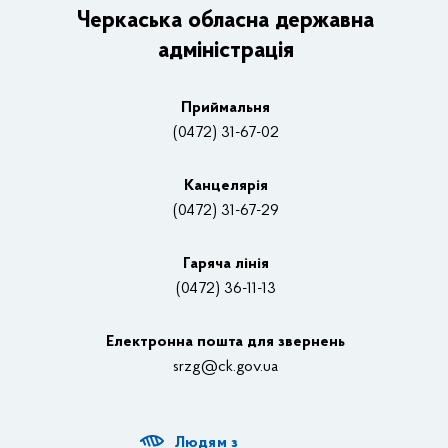
Керівництво адміністрації
Черкаська обласна державна
адміністрація
Основні завдання та нормативно-правові засади
Плани, звіти, заходи 2025 рік
Приймальня
Нагороди
(0472) 31-67-02
Вакансії
Канцелярiя
(0472) 31-67-29
Контакти
Відеотрансляції
Гаряча лінія
(0472) 36-11-13
Органи влади
Електронна пошта для звернень
Структурні підрозділи ОДА
srzg@ck.gov.ua
РДА, ТГ
Людям з