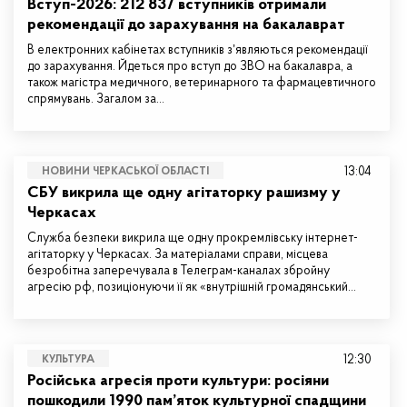
Вступ-2026: 212 837 вступників отримали
рекомендації до зарахування на бакалаврат
В електронних кабінетах вступників зʼявляються рекомендації
до зарахування. Йдеться про вступ до ЗВО на бакалавра, а
також магістра медичного, ветеринарного та фармацевтичного
спрямувань. Загалом за…
13:04
НОВИНИ ЧЕРКАСЬКОЇ ОБЛАСТІ
СБУ викрила ще одну агітаторку рашизму у
Черкасах
Служба безпеки викрила ще одну прокремлівську інтернет-
агітаторку у Черкасах. За матеріалами справи, місцева
безробітна заперечувала в Телеграм-каналах збройну
агресію рф, позиціонуючи її як «внутрішній громадянський…
12:30
КУЛЬТУРА
Російська агресія проти культури: росіяни
пошкодили 1990 пам’яток культурної спадщини