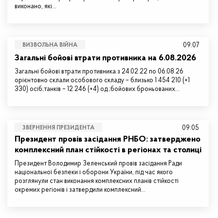
виконано, які…
09:07
ВИЗВОЛЬНА ВІЙНА
Загальні бойові втрати противника на 6.08.2026
Загальні бойові втрати противника з 24.02.22 по 06.08.26
орієнтовно склали:особового складу – близько 1 454 210 (+1
330) осіб;танків – 12 246 (+4) од.;бойових броньованих…
09:05
ЗВЕРНЕННЯ ПРЕЗИДЕНТА
Президент провів засідання РНБО: затверджено
комплексний план стійкості в регіонах та столиці
Президент Володимир Зеленський провів засідання Ради
національної безпеки і оборони України, під час якого
розглянули стан виконання комплексних планів стійкості
окремих регіонів і затвердили комплексний…