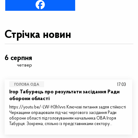
Стрічка новин
6 серпня
четвер
17:03
ГОЛОВА ОДА
Ігор Табурець про результати засідання Ради
оборони області
https://youtu.be/-LW-H3h1vvs Ключові питання задля стійкості
Черкащини опрацювали під час чергового засідання Ради
оборони області під головуванням начальника ОВА Ігоря
Табурця. Зокрема, спільно із представниками сектору…