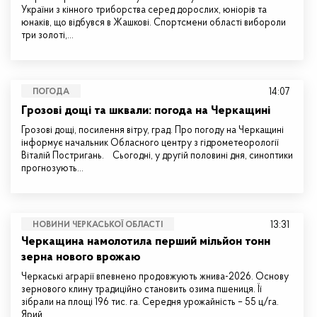
України з кінного триборства серед дорослих, юніорів та
юнаків, що відбувся в Жашкові. Спортсмени області вибороли
три золоті,…
14:07
ПОГОДА
Грозові дощі та шквали: погода на Черкащині
Грозові дощі, посилення вітру, град. Про погоду на Черкащині
інформує начальник Обласного центру з гідрометеорології
Віталій Постригань. Сьогодні, у другій половині дня, синоптики
прогнозують…
13:31
НОВИНИ ЧЕРКАСЬКОЇ ОБЛАСТІ
Черкащина намолотила перший мільйон тонн
зерна нового врожаю
Черкаські аграрії впевнено продовжують жнива-2026. Основу
зернового клину традиційно становить озима пшениця. Її
зібрали на площі 196 тис. га. Середня урожайність – 55 ц/га.
Ярий…