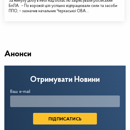
За минулу добу в небі над областю зафіксували російський
БпЛА. – По ворожій цілі успішно відпрацювали сили та засоби
ППО, – зазначив начальник Черкаської ОВА.…
Анонси
Отримувати Новини
Ваш e-mail