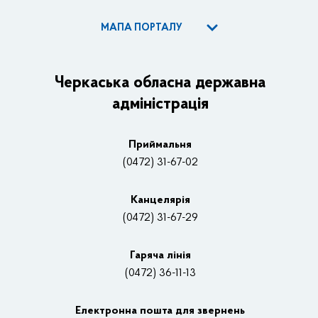
МАПА ПОРТАЛУ
ОДА
Керівництво адміністрації
Черкаська обласна державна
адміністрація
Основні завдання та нормативно-правові засади
Плани, звіти, заходи 2025 рік
Приймальня
Нагороди
(0472) 31-67-02
Вакансії
Канцелярiя
(0472) 31-67-29
Контакти
Відеотрансляції
Гаряча лінія
(0472) 36-11-13
Органи влади
Електронна пошта для звернень
Структурні підрозділи ОДА