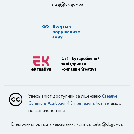
srzg@ck.gov.ua
РДА, ТГ
Людям з
Діяльність ОДА
порушенням
зору
Регуляторна діяльність
Адміністративні послуги
Сайт був зроблений
за підтримки
Транспортна інфраструктура
компанії eKreative
Пасажирські перевезення
Залізничний транспорт
Увесь вміст доступний за ліцензією
Creative
Внутрішній водний транспорт
, якщо
Commons Attribution 4.0 International license
не зазначено інше
Авіаційний транспорт
Електронна пошта для надсилання листів
Поштовий зв’язок
cancelar@ck.gov.ua