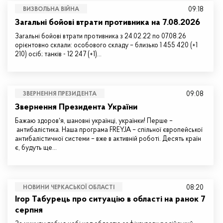
09:18
ВИЗВОЛЬНА ВІЙНА
Загальні бойові втрати противника на 7.08.2026
Загальні бойові втрати противника з 24.02.22 по 07.08.26
орієнтовно склали: особового складу – близько 1 455 420 (+1
210) осіб; танків - 12 247 (+1)…
09:08
ЗВЕРНЕННЯ ПРЕЗИДЕНТА
Звернення Президента України
Бажаю здоровʼя, шановні українці, українки! Перше –
антибалістика. Наша програма FREYJA – спільної європейської
антибалістичної системи – вже в активній роботі. Десять країн
є, будуть ще…
08:20
НОВИНИ ЧЕРКАСЬКОЇ ОБЛАСТІ
Ігор Табурець про ситуацію в області на ранок 7
серпня