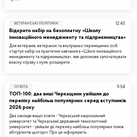
12:40
ВЕТЕРАНСЬКІ ПОЛІТИКИ
Відкрито набір на безоплатну «Школу
інноваційного менеджменту та підприємництва»
Для ветеранів, ветеранок та внутрішньо переміщених осіб
стартує набір на практичне навчання в «Школі інноваційного
менеджменту та підприємництва», яке допоможе започаткувати
власну справу з нуля, розширити…
11:54
ОСВІТА
ТОП-100: два виші Черкащини увійшли до
переліку найбільш популярних серед вступників
2026 року
Два заклади вищої освіти - Черкаський національний
університет та Черкаський державний технологічний
університет - увійшли до переліку найбільш популярних поміж
абітурієнтів цьогоріч. Про це інформують…