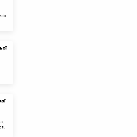
елів
ьої
кої
ів,
ті,