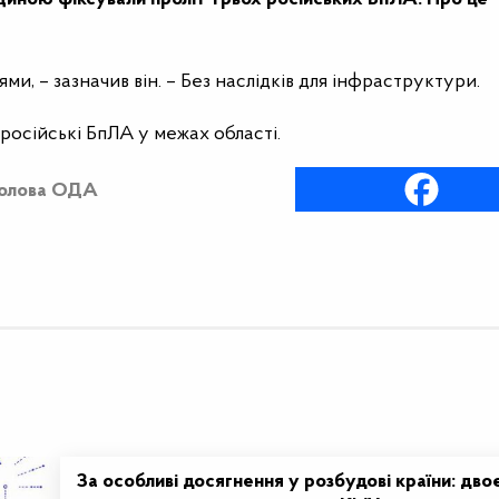
ми, – зазначив він. – Без наслідків для інфраструктури.
російські БпЛА у межах області.
олова ОДА
За особливі досягнення у розбудові країни: дво