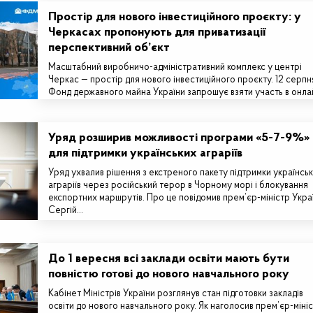
Простір для нового інвестиційного проєкту: у
Черкасах пропонують для приватизації
перспективний об’єкт
Масштабний виробничо-адміністративний комплекс у центрі
Черкас — простір для нового інвестиційного проєкту. 12 серпн
Фонд державного майна України запрошує взяти участь в онла
аукціоні з приватизації…
Уряд розширив можливості програми «5-7-9%»
для підтримки українських аграріїв
Уряд ухвалив рішення з екстреного пакету підтримки українсь
аграріїв через російський терор в Чорному морі і блокування
експортних маршрутів. Про це повідомив прем’єр-міністр Укра
Сергій…
До 1 вересня всі заклади освіти мають бути
повністю готові до нового навчального року
Кабінет Міністрів України розглянув стан підготовки закладів
освіти до нового навчального року. Як наголосив прем’єр-міні