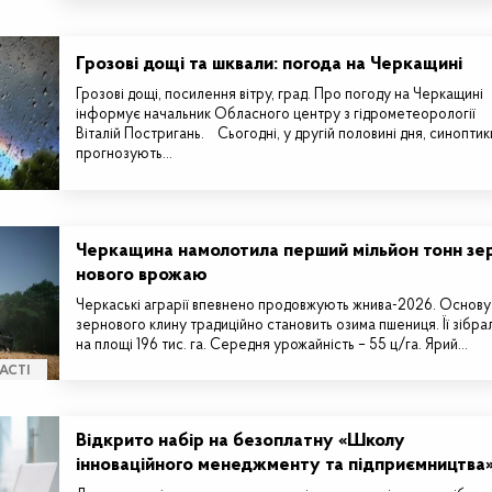
Грозові дощі та шквали: погода на Черкащині
Грозові дощі, посилення вітру, град. Про погоду на Черкащині
інформує начальник Обласного центру з гідрометеорології
Віталій Постригань. Сьогодні, у другій половині дня, синоптик
прогнозують…
Черкащина намолотила перший мільйон тонн зе
нового врожаю
Черкаські аграрії впевнено продовжують жнива-2026. Основу
зернового клину традиційно становить озима пшениця. Її зібра
на площі 196 тис. га. Середня урожайність – 55 ц/га. Ярий…
АСТІ
Відкрито набір на безоплатну «Школу
інноваційного менеджменту та підприємництва