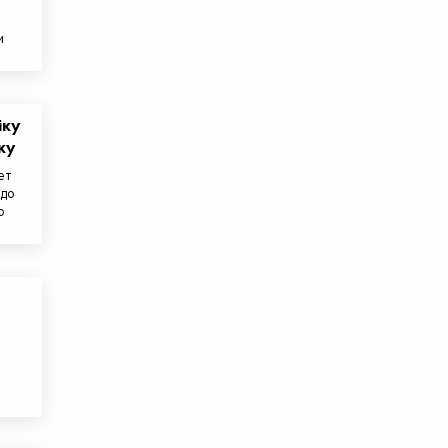
и
іку
ку
ет
 до
о