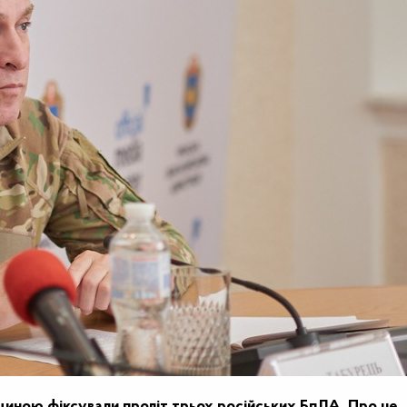
ащиною фіксували проліт трьох російських БпЛА. Про це