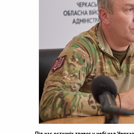
Під час останніх тривог у небі над Черк