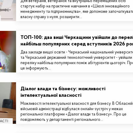
Для ветеранів, ветеранок та внутрішньо переміщених осіб
стартує набір на практичне навчання в «Школі інноваційного
менеджменту та підприємництва», яке допоможе започаткуват
власну справу з нуля, розширити…
ТОП-100: два виші Черкащини увійшли до перел
найбільш популярних серед вступників 2026 ро
Два заклади вищої освіти - Черкаський національний університ
та Черкаський державний технологічний університет - увійшли
переліку найбільш популярних поміж абітурієнтів цьогоріч. Пр
це інформують…
Діалог влади та бізнесу: можливості
інтелектуальної власності
Можливості інтелектуальної власності для бізнесу. В Обласній
військовій адміністрації відбулася онлайн-зустріч у межах
регіональної платформи «Діалог влади та бізнесу». Про це
повідомляють у департаменті регіонального…
АСТІ