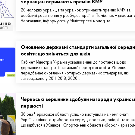
черкащан отримають премію КМУ
20 молодих українців та українок отримають премію КМУ за
особливі досягнення у розбудові країни. Поміж них – двоє жит
Черкащини, інформують у Міністерстві молоді та…
АСТІ
Оновлено державні стандарти загальної середн
освіти: що зміниться для шкіл
Кабінет Міністрів України ухвалив зміни до постанов щодо
державних стандартів загальної середньої освіти. Рішення
передбачає оновлення чотирьох державних стандартів, які
затверджено у 2011, 2018, 2020…
Черкаські вершники здобули нагороди українсь
першості
Збірна Черкаської області успішно виступила на чемпіонаті
України з кінного триборства серед дорослих, юніорів та юнак
що відбувся в Жашкові. Спортсмени області вибороли три золо
…