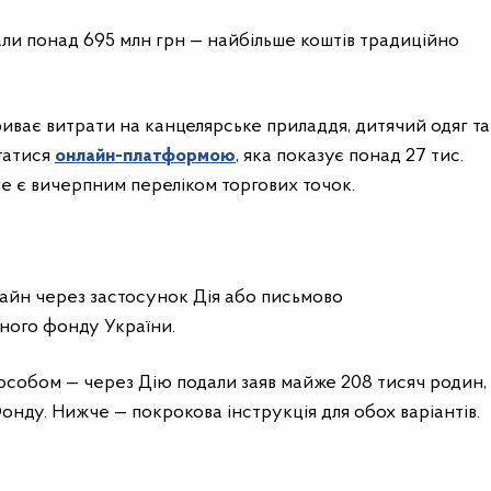
ли понад 695 млн грн — найбільше коштів традиційно
риває витрати на канцелярське приладдя, дитячий одяг та
статися
онлайн-платформою
, яка показує понад 27 тис.
 не є вичерпним переліком торгових точок.
йн через застосунок Дія або письмово
ного фонду України.
собом — через Дію подали заяв майже 208 тисяч родин,
Фонду. Нижче — покрокова інструкція для обох варіантів.