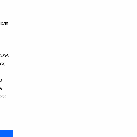
ісля
ики,
ки,
я
ї
ого