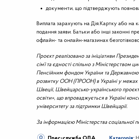
документи, що підтверджують повнова
Виплата зарахують на Дія.Картку або на к
подання заяви. Батьки або інші законні п
офлайн- та онлайн-магазинах безготівково
Проєкт реалізовано за ініціативи Президе
сім’ї та єдності спільно з Міністерством ц
Пенсійним фондом України та Державною 
розвитку ООН (ПРООН) в Україні у межах «
Швеції, Швейцарсько-українського проєкт
освіти», що впроваджується в Україні ко
університету за підтримки Швейцарії.
За інформацією Міністерства соціальної пол
Прес-служба ОДА
Категорія:
Н