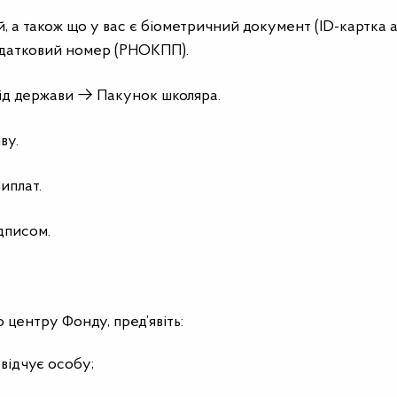
 а також що у вас є біометричний документ (ID-картка 
одатковий номер (РНОКПП).
від держави → Пакунок школяра.
ву.
иплат.
ідписом.
 центру Фонду, пред’явіть:
відчує особу;