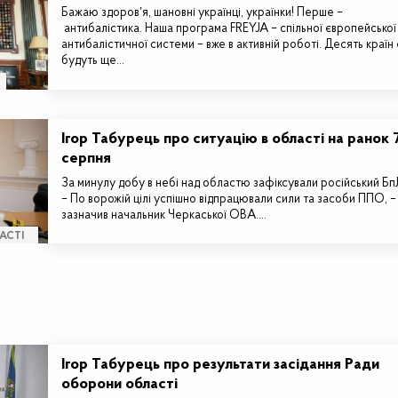
Бажаю здоровʼя, шановні українці, українки! Перше –
антибалістика. Наша програма FREYJA – спільної європейської
антибалістичної системи – вже в активній роботі. Десять країн 
будуть ще…
Ігор Табурець про ситуацію в області на ранок 
серпня
За минулу добу в небі над областю зафіксували російський Б
– По ворожій цілі успішно відпрацювали сили та засоби ППО, –
зазначив начальник Черкаської ОВА.…
АСТІ
Ігор Табурець про результати засідання Ради
оборони області