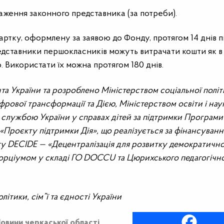
ження законного представника (за потреби).
артку, оформлену за заявою до Фонду, протягом 14 днів п
редставники першокласників можуть витрачати кошти як в
. Використати їх можна протягом 180 днів.
нта України та розроблено Міністерством соціальної політ
ифрової трансформації та Дією, Міністерством освіти і нау
службою України у справах дітей за підтримки Програми
Проєкту підтримки Дія», що реалізується за фінансуванн
у DECIDE — «Децентралізація для розвитку демократично
нсорціумом у складі ГО DOCCU та Цюрихського педагогічн
ітики, сім”ї та єдності України
овини черкаської області