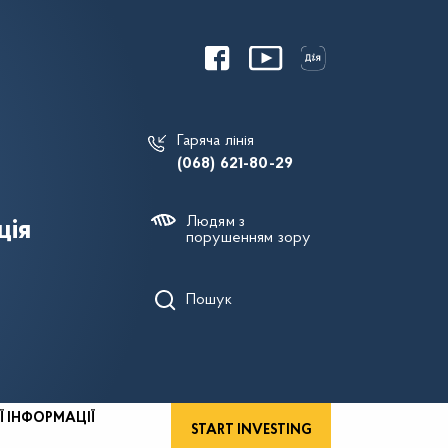
Гаряча лінія
(068) 621-80-29
Людям з
ція
порушенням зору
Пошук
Ї ІНФОРМАЦІЇ
START INVESTING