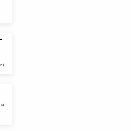
–
и і
 на