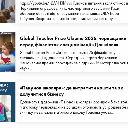
https://youtu.be/-LW-H3h1vvs Ключові питання задля стійкості
Черкащини опрацювали під час чергового засідання Ради
оборони області під головуванням начальника ОВА Ігоря
Табурця. Зокрема, спільно із представниками сектору…
Global Teacher Prize Ukraine 2026: черкащанки 
серед фіналісток спецномінації «Дошкілля»
Global Teacher Prize Ukraine оголосила 25 фіналісток у
спецномінації «Дошкілля». Серед них – три з Черкащини.
Національна премія проходить за підтримки Міністерства освіт
науки…
«Пакунок школяра»: де витратити кошти та як
долучитися бізнесу
Допомогу від держави «Пакунок школяра» розміром 5 тис. грн
підготовку першокласника до школи отримають усі родини без
винятку, незалежно від їхнього доходу. Головна умова…