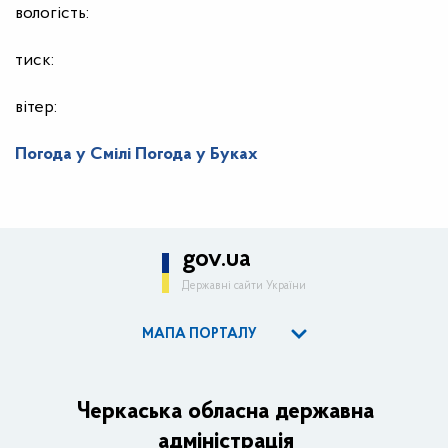
вологість:
тиск:
вітер:
Погода у Смілі
Погода у Буках
gov.ua
Державні сайти України
МАПА ПОРТАЛУ
ОДА
Керівництво адміністрації
Черкаська обласна державна
адміністрація
Основні завдання та нормативно-правові засади