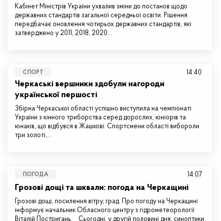
Кабінет Міністрів України ухвалив зміни до постанов щодо
державних стандартів загальної середньої освіти. Рішення
передбачає оновлення чотирьох державних стандартів, які
затверджено у 2011, 2018, 2020…
14:40
СПОРТ
Черкаські вершники здобули нагороди
української першості
Збірна Черкаської області успішно виступила на чемпіонаті
України з кінного триборства серед дорослих, юніорів та
юнаків, що відбувся в Жашкові. Спортсмени області вибороли
три золоті,…
14:07
ПОГОДА
Грозові дощі та шквали: погода на Черкащині
Грозові дощі, посилення вітру, град. Про погоду на Черкащині
інформує начальник Обласного центру з гідрометеорології
Віталій Постригань. Сьогодні, у другій половині дня, синоптики