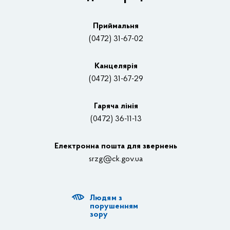
Плани, звіти, заходи 2025 рік
Приймальня
Нагороди
(0472) 31-67-02
Вакансії
Канцелярiя
(0472) 31-67-29
Контакти
Відеотрансляції
Гаряча лінія
(0472) 36-11-13
Органи влади
Електронна пошта для звернень
Структурні підрозділи ОДА
srzg@ck.gov.ua
РДА, ТГ
Людям з
Діяльність ОДА
порушенням
зору
Регуляторна діяльність