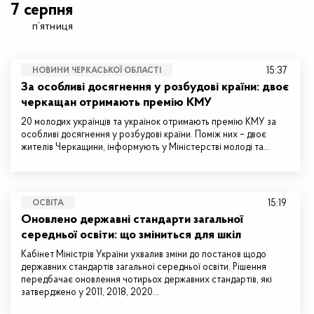
7 серпня
п’ятниця
15:37
НОВИНИ ЧЕРКАСЬКОЇ ОБЛАСТІ
За особливі досягнення у розбудові країни: двоє
черкащан отримають премію КМУ
20 молодих українців та українок отримають премію КМУ за
особливі досягнення у розбудові країни. Поміж них – двоє
жителів Черкащини, інформують у Міністерстві молоді та…
15:19
ОСВІТА
Оновлено державні стандарти загальної
середньої освіти: що зміниться для шкіл
Кабінет Міністрів України ухвалив зміни до постанов щодо
державних стандартів загальної середньої освіти. Рішення
передбачає оновлення чотирьох державних стандартів, які
затверджено у 2011, 2018, 2020…