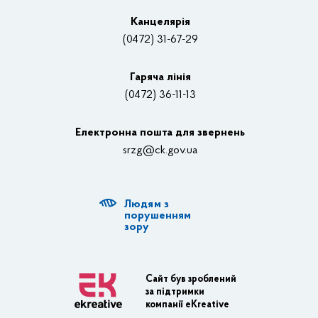
Вакансії
Канцелярiя
(0472) 31-67-29
Контакти
Відеотрансляції
Гаряча лінія
(0472) 36-11-13
Органи влади
Електронна пошта для звернень
Структурні підрозділи ОДА
srzg@ck.gov.ua
РДА, ТГ
Людям з
Діяльність ОДА
порушенням
зору
Регуляторна діяльність
Адміністративні послуги
Сайт був зроблений
за підтримки
Транспортна інфраструктура
компанії eKreative