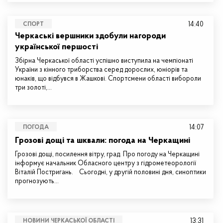
14:40
СПОРТ
Черкаські вершники здобули нагороди
української першості
Збірна Черкаської області успішно виступила на чемпіонаті
України з кінного триборства серед дорослих, юніорів та
юнаків, що відбувся в Жашкові. Спортсмени області вибороли
три золоті,…
14:07
ПОГОДА
Грозові дощі та шквали: погода на Черкащині
Грозові дощі, посилення вітру, град. Про погоду на Черкащині
інформує начальник Обласного центру з гідрометеорології
Віталій Постригань. Сьогодні, у другій половині дня, синоптики
прогнозують…
13:31
НОВИНИ ЧЕРКАСЬКОЇ ОБЛАСТІ