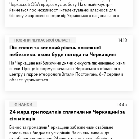
Черкаській ОВА продовжує роботу. На онлайн-зустрічі
йтиметься про можливості інтелектуальної власності для
бізнесу. Запрошені спікери від Українського національного…
14:18
НОВИНИ ЧЕРКАСЬКОЇ ОБЛАСТІ
Пік спеки та високий рівень пожежної
небезпеки: якою буде погода на Черкащині
На Черкащині найближчими днями очікують пік нинішньої хвилі
спеки. Про це інформує начальник Черкаського обласного
центру з гідрометеорології Віталій Постригань. 6–7 серпня в
області утримається…
13:45
ФІНАНСИ
24 млрд грн податків сплатили на Черкащині за
сім місяців
Бізнес та громадяни Черкащини забезпечили стабільне
поповнення бюджетів усіх рівнів. За січень-липень до
скарбниць спрямовано 24 млрд грн податків, зборів та