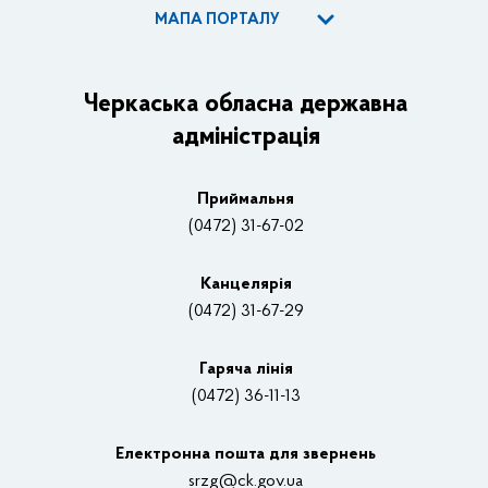
МАПА ПОРТАЛУ
ОДА
Керівництво адміністрації
Черкаська обласна державна
адміністрація
Основні завдання та нормативно-правові засади
Плани, звіти, заходи 2025 рік
Приймальня
Нагороди
(0472) 31-67-02
Вакансії
Канцелярiя
(0472) 31-67-29
Контакти
Відеотрансляції
Гаряча лінія
(0472) 36-11-13
Органи влади
Електронна пошта для звернень
Структурні підрозділи ОДА
srzg@ck.gov.ua