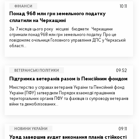
10:11
ФІНАНСИ
Понад 968 млн грн земельного податку
сплатили на Черкащині
За 7 місяців цього року місцеві бюджети Черкащини
отримали понад 968 млн грн земельного податку. Про це
повідомляє очільниця Головного управління ДПС у Черкаській
області…
09:52
ВЕТЕРАНСЬКІ ПОЛІТИКИ
Підтримка ветеранів разом із Пенсійним фондом
Міністерство у справах ветеранів України та Пенсійний фонд
України (ПФУ) затвердили Порядок взаємодії працівників
територіальних органів ПФУ та фахівців із супроводу ветеранів
війни та демобілізованих…
09:11
НОВИНИ УКРАЇНИ
Уряд завершив аудит виконання планів стійкості