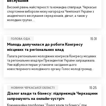
веслування
Високий рівень майстерності та командна співпраця. Черкаські
спортсмени вибороли низку нагород на Чемпіонаті України з
академічного веслування серед юнаків, дівчат, а також у
молодших групах.…
15:31
ГОЛОВА ОДА
Молодь долучилася до роботи Конгресу
місцевих та регіональних влад
Палата регіональних молодіжних конгресів Конгресу місцевих
та регіональних влад при Президентові України запрацювала.
Уже відбулося перше установче засідання цього
новоствореного молодіжного органу. Голос молоді громад…
15:25
НОВИНИ ЧЕРКАСЬКОЇ ОБЛАСТІ
Діалог влади та бізнесу: підприємців Черкащини
запрошують на онлайн-зустріч
Комунікаційна платформа “Діалог влади та бізнесу” при