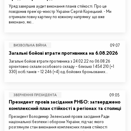
Уряд завершив аудит виконання планів стійкості. Про це
повідомив прем’єр-міністр України Сергій Корецький. - Ми
отримали повну картину по кожному напрямку: що вже
виконано, які…
09:07
ВИЗВОЛЬНА ВІЙНА
Загальні бойові втрати противника на 6.08.2026
Загальні бойові втрати противника з 24.02.22 по 06.08.26
орієнтовно склали:особового складу – близько 1 454 210 (+1
330) осіб;танків – 12 246 (+4) од.;бойових броньованих…
09:05
ЗВЕРНЕННЯ ПРЕЗИДЕНТА
Президент провів засідання РНБО: затверджено
комплексний план стійкості в регіонах та столиці
Президент Володимир Зеленський провів засідання Ради
національної безпеки і оборони України, під час якого
розглянули стан виконання комплексних планів стійкості