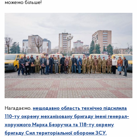
можемо більше!
Нагадаємо,
нещодавно область технічно підсилила
110-ту окрему механізовану бригаду імені генерал-
хорунжого Марка Безручка та 118-ту окрему
бригаду Сил територіальної оборони ЗСУ.