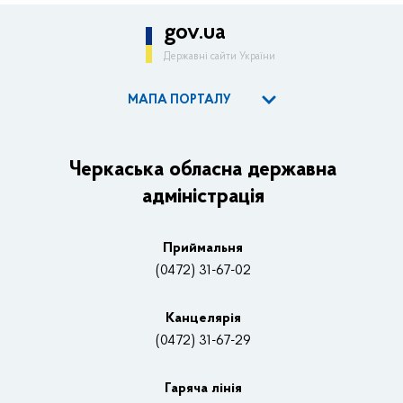
gov.ua
Державні сайти України
МАПА ПОРТАЛУ
ОДА
Керівництво адміністрації
Черкаська обласна державна
адміністрація
Основні завдання та нормативно-правові засади
Плани, звіти, заходи 2025 рік
Приймальня
Нагороди
(0472) 31-67-02
Вакансії
Канцелярiя
(0472) 31-67-29
Контакти
Відеотрансляції
Гаряча лінія