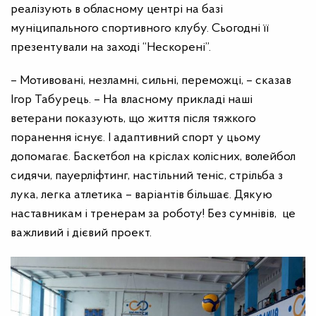
реалізують в обласному центрі на базі
муніципального спортивного клубу. Сьогодні її
презентували на заході “Нескорені”.
–
Мотивовані, незламні, сильні, переможці, – сказав
Ігор Табурець. – На власному прикладі наші
ветерани показують, що життя після тяжкого
поранення існує. І адаптивний спорт у цьому
допомагає. Баскетбол на кріслах колісних, волейбол
сидячи, пауерліфтинг, настільний теніс, стрільба з
лука, легка атлетика – варіантів більшає. Дякую
наставникам і тренерам за роботу! Без сумнівів, це
важливий і дієвий проект.