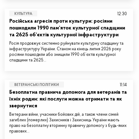
12:30
КУЛЬТУРА
Російська агресія проти культури: росіяни
пошкодили 1990 пам’яток культурної спадщини
та 2625 об’єктів культурної інфраструктури
Росія продовжує системно руйнувати культурну спадщину та
інфраструктуру України. Станом на кінець липня 2026 року
росіяни пошкодили або знищили 1990 об’єктів культурної
спадщини та 2625…
11:14
ВЕТЕРАНСЬКІ ПОЛІТИКИ
Безоплатна правнича допомога для ветеранів та
їхніх родин: які послуги можна отримати та як
звернутися
Ветерани війни, учасники бойових дій, а також члени сімей
загиблих (померлих) Захисників і Захисниць України мають
право на безоплатну вторинну правничу допомогу з будь-яких
правових…