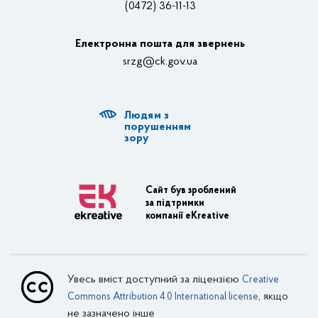
(0472) 36-11-13
Органи влади
Електронна пошта для звернень
Структурні підрозділи ОДА
srzg@ck.gov.ua
РДА, ТГ
Людям з
Діяльність ОДА
порушенням
зору
Регуляторна діяльність
Адміністративні послуги
Сайт був зроблений
за підтримки
Транспортна інфраструктура
компанії eKreative
Пасажирські перевезення
Залізничний транспорт
Увесь вміст доступний за ліцензією
Creative
Внутрішній водний транспорт
, якщо
Commons Attribution 4.0 International license
не зазначено інше