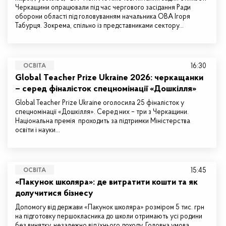
Черкащини опрацювали під час чергового засідання Ради
оборони області під головуванням начальника ОВА Ігоря
Табурця. Зокрема, спільно із представниками сектору…
16:30
ОСВІТА
Global Teacher Prize Ukraine 2026: черкащанки
– серед фіналісток спецномінації «Дошкілля»
Global Teacher Prize Ukraine оголосила 25 фіналісток у
спецномінації «Дошкілля». Серед них – три з Черкащини.
Національна премія проходить за підтримки Міністерства
освіти і науки…
15:45
ОСВІТА
«Пакунок школяра»: де витратити кошти та як
долучитися бізнесу
Допомогу від держави «Пакунок школяра» розміром 5 тис. грн
на підготовку першокласника до школи отримають усі родини
без винятку, незалежно від їхнього доходу. Головна умова…