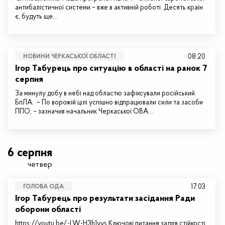
антибалістичної системи – вже в активній роботі. Десять країн
є, будуть ще…
08:20
НОВИНИ ЧЕРКАСЬКОЇ ОБЛАСТІ
Ігор Табурець про ситуацію в області на ранок 7
серпня
За минулу добу в небі над областю зафіксували російський
БпЛА. – По ворожій цілі успішно відпрацювали сили та засоби
ППО, – зазначив начальник Черкаської ОВА.…
6 серпня
четвер
17:03
ГОЛОВА ОДА
Ігор Табурець про результати засідання Ради
оборони області
https://youtu.be/-LW-H3h1vvs Ключові питання задля стійкості