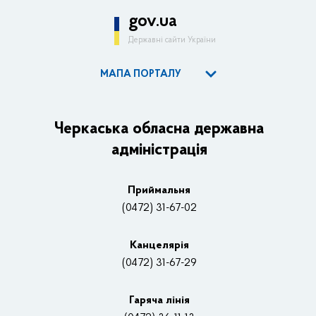
gov.ua
Державні сайти України
МАПА ПОРТАЛУ
ОДА
Керівництво адміністрації
Черкаська обласна державна
адміністрація
Основні завдання та нормативно-правові засади
Плани, звіти, заходи 2025 рік
Приймальня
Нагороди
(0472) 31-67-02
Вакансії
Канцелярiя
(0472) 31-67-29
Контакти
Відеотрансляції
Гаряча лінія