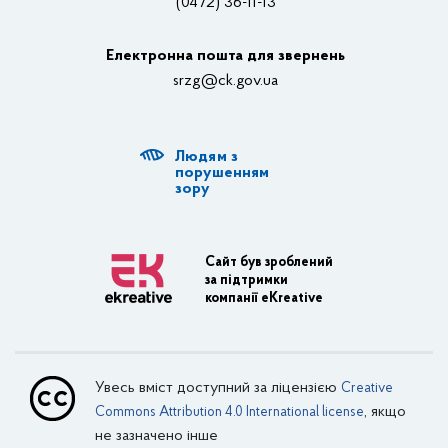
(0472) 36-11-13
Органи влади
Електронна пошта для звернень
Структурні підрозділи ОДА
srzg@ck.gov.ua
РДА, ТГ
Людям з
Діяльність ОДА
порушенням
зору
Регуляторна діяльність
Адміністративні послуги
Сайт був зроблений
за підтримки
Транспортна інфраструктура
компанії eKreative
Пасажирські перевезення
Залізничний транспорт
Увесь вміст доступний за ліцензією
Creative
Внутрішній водний транспорт
, якщо
Commons Attribution 4.0 International license
не зазначено інше
Авіаційний транспорт