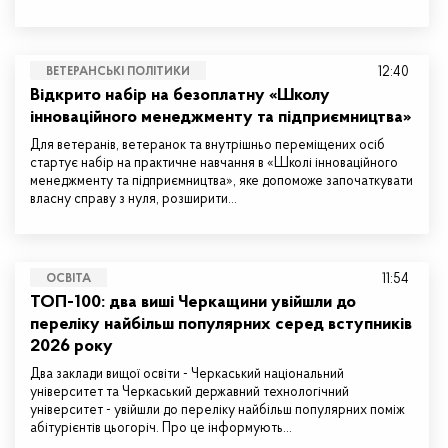
12:40
ВЕТЕРАНСЬКІ ПОЛІТИКИ
Відкрито набір на безоплатну «Школу
інноваційного менеджменту та підприємництва»
Для ветеранів, ветеранок та внутрішньо переміщених осіб
стартує набір на практичне навчання в «Школі інноваційного
менеджменту та підприємництва», яке допоможе започаткувати
власну справу з нуля, розширити…
11:54
ОСВІТА
ТОП-100: два виші Черкащини увійшли до
переліку найбільш популярних серед вступників
2026 року
Два заклади вищої освіти - Черкаський національний
університет та Черкаський державний технологічний
університет - увійшли до переліку найбільш популярних поміж
абітурієнтів цьогоріч. Про це інформують…