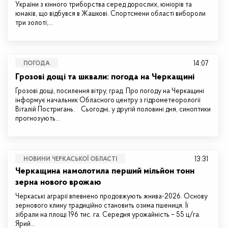
України з кінного триборства серед дорослих, юніорів та
юнаків, що відбувся в Жашкові. Спортсмени області вибороли
три золоті,…
14:07
ПОГОДА
Грозові дощі та шквали: погода на Черкащині
Грозові дощі, посилення вітру, град. Про погоду на Черкащині
інформує начальник Обласного центру з гідрометеорології
Віталій Постригань. Сьогодні, у другій половині дня, синоптики
прогнозують…
13:31
НОВИНИ ЧЕРКАСЬКОЇ ОБЛАСТІ
Черкащина намолотила перший мільйон тонн
зерна нового врожаю
Черкаські аграрії впевнено продовжують жнива-2026. Основу
зернового клину традиційно становить озима пшениця. Її
зібрали на площі 196 тис. га. Середня урожайність – 55 ц/га.
Ярий…