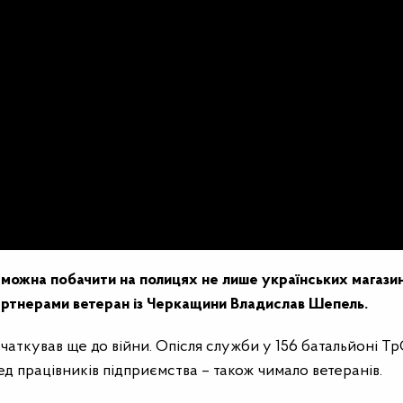
можна побачити на полицях не лише українських магазині
артнерами ветеран із Черкащини Владислав Шепель.
аткував ще до війни. Опісля служби у 156 батальйоні Тр
д працівників підприємства – також чимало ветеранів.