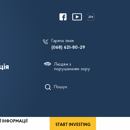
Гаряча лінія
(068) 621-80-29
Людям з
ція
порушенням зору
Пошук
Ї ІНФОРМАЦІЇ
START INVESTING