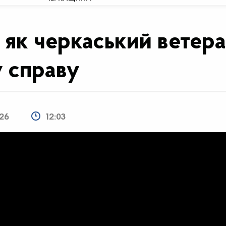
: як черкаський ветер
у справу
026
12:03