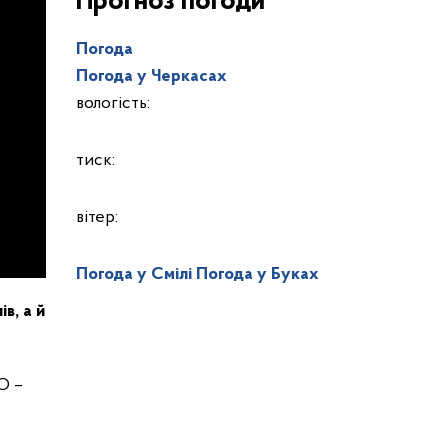
Прогноз погоди
Погода
Погода у
Черкасах
вологість:
тиск:
вітер:
Погода у Смілі
Погода у Буках
в, а й
О –