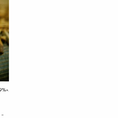
-9%».
 –