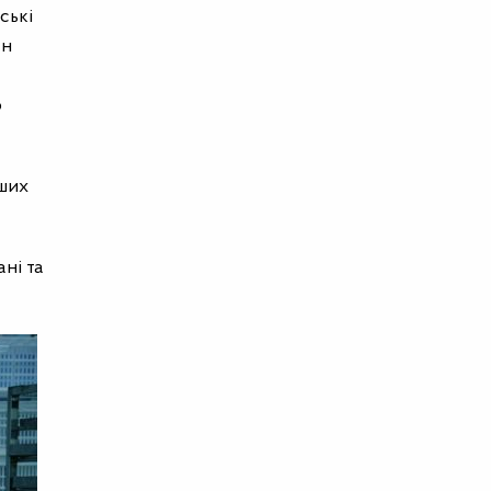
ські
ен
о
нших
ані та