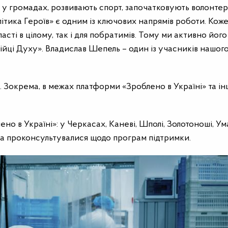
у громадах, розвивають спорт, започатковують волонтер
ітика Героїв
» є одним із ключових напрямів роботи. Кож
асті в цілому, так і для побратимів. Тому ми активно його
ійці Духу
». Владислав Шепель – один із учасників нашог
. Зокрема, в межах платформи «Зроблено в Україні» та і
лено в Україні»: у Черкасах, Каневі, Шполі, Золотоноші, Ум
жна проконсультувалися щодо програм підтримки.