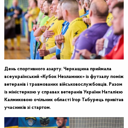
День спортивного азарту. Черкащина приймала
всеукраїнський «Кубок Незламних» із футзалу поміж
ветеранів і травмованих військовослужбовців. Разом
із міністеркою у справах ветеранів України Наталією
Калмиковою очільник області Ігор Табурець привітав
учасників зі стартом.