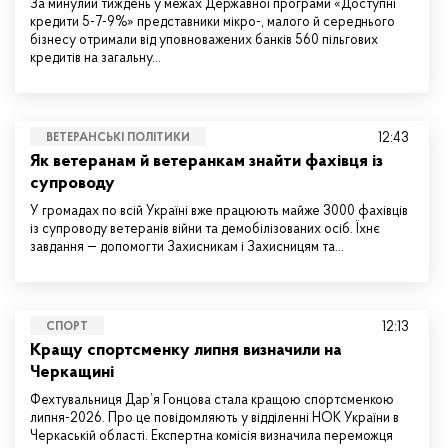
За минулий тиждень у межах Державної програми «Доступні
кредити 5-7-9%» представники мікро-, малого й середнього
бізнесу отримали від уповноважених банків 560 пільгових
кредитів на загальну…
12:43
ВЕТЕРАНСЬКІ ПОЛІТИКИ
Як ветеранам й ветеранкам знайти фахівця із
супроводу
У громадах по всій Україні вже працюють майже 3000 фахівців
із супроводу ветеранів війни та демобілізованих осіб. Їхнє
завдання — допомогти Захисникам і Захисницям та…
12:13
СПОРТ
Кращу спортсменку липня визначили на
Черкащині
Фехтувальниця Дар’я Гонцова стала кращою спортсменкою
липня-2026. Про це повідомляють у відділенні НОК України в
Черкаській області. Експертна комісія визначила переможця