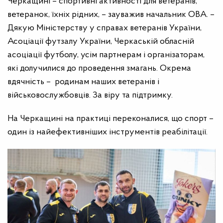
Черкащині – спортивні активності для ветеранів,
ветеранок, їхніх рідних, – зауважив начальник ОВА. –
Дякую Міністерству у справах ветеранів України,
Асоціації футзалу України, Черкаській обласній
асоціації футболу, усім партнерам і організаторам,
які долучилися до проведення змагань. Окрема
вдячність – родинам наших ветеранів і
військовослужбовців. За віру та підтримку.
На Черкащині на практиці переконалися, що спорт –
один із найефективніших інструментів реабілітації.