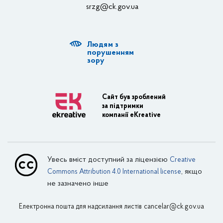
srzg@ck.gov.ua
РДА, ТГ
Людям з
Діяльність ОДА
порушенням
зору
Регуляторна діяльність
Адміністративні послуги
Сайт був зроблений
за підтримки
Транспортна інфраструктура
компанії eKreative
Пасажирські перевезення
Залізничний транспорт
Увесь вміст доступний за ліцензією
Creative
Внутрішній водний транспорт
, якщо
Commons Attribution 4.0 International license
не зазначено інше
Авіаційний транспорт
Електронна пошта для надсилання листів
Поштовий зв’язок
cancelar@ck.gov.ua