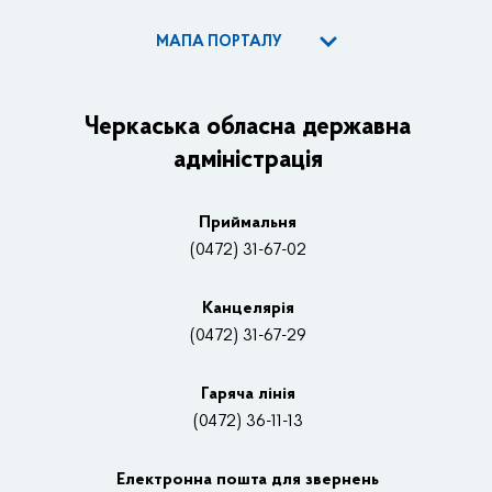
МАПА ПОРТАЛУ
ОДА
Керівництво адміністрації
Черкаська обласна державна
адміністрація
Основні завдання та нормативно-правові засади
Плани, звіти, заходи 2025 рік
Приймальня
Нагороди
(0472) 31-67-02
Вакансії
Канцелярiя
(0472) 31-67-29
Контакти
Відеотрансляції
Гаряча лінія
(0472) 36-11-13
Органи влади
Електронна пошта для звернень
Структурні підрозділи ОДА