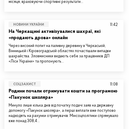
місяця, враховуючи спортивні результати…
11:42
НОВИНИ УКРАЇНИ
На Черкащині активізувалися шахраї, які
«продають дрова» онлайн
Через високий попит на паливну деревину в Черкаській,
Вінницькій і Кіровоградській областях почастішали випадки
шахрайства. Зловмисники видають себе за працівників ДП
«Ліси України» та пропонують…
11:08
СОЦЗАХИСТ
Родини почали отримувати кошти за програмою
«Пакунок школяра»
Минуло лише кілька днів від початку подачі заяв на державну
допомогу «Пакунок школяра», а перші виплати вже поступово
надходять на рахунки отримувачів. Мінсоцполітики спрямувало
вже понад 308,4…