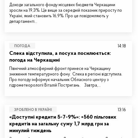
Доходи загального фонду місцевих бюджетів Черкащини
зросли на 19,3%. Це вище за середній показник приросту по
Україні, який становить 16,9%. Про це повідомляють у
департаменті…
14:18
ПОГОДА
Спека відступила, а посуха посилюється:
погода на Черкащині
Північний атмосферний фронт принесе на Черкащину
зниження температурного фону. Спека в регіоні відступила.
Про погоду інформує начальник Обласного центру з
гідрометеорології Віталій Постригань. Завтра,…
13:16
ЗРОБЛЕНО В УКРАЇНІ
«Доступні кредити 5-7-9%»: +560 пільгових
кредитів на загальну суму 1,7 млрд грн за
минулий тиждень