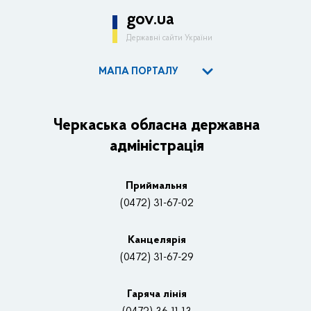
gov.ua
Державні сайти України
МАПА ПОРТАЛУ
ОДА
Керівництво адміністрації
Черкаська обласна державна
адміністрація
Основні завдання та нормативно-правові засади
Плани, звіти, заходи 2025 рік
Приймальня
Нагороди
(0472) 31-67-02
Вакансії
Канцелярiя
(0472) 31-67-29
Контакти
Відеотрансляції
Гаряча лінія