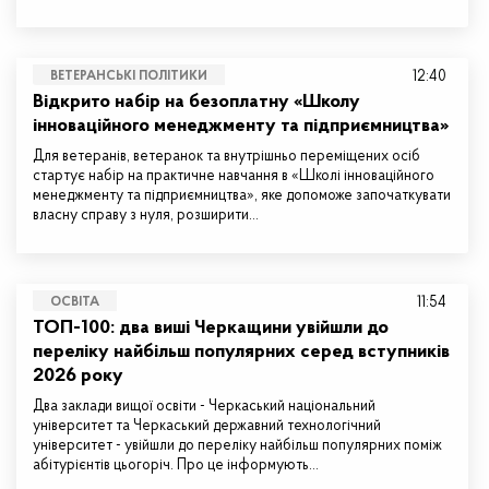
12:40
ВЕТЕРАНСЬКІ ПОЛІТИКИ
Відкрито набір на безоплатну «Школу
інноваційного менеджменту та підприємництва»
Для ветеранів, ветеранок та внутрішньо переміщених осіб
стартує набір на практичне навчання в «Школі інноваційного
менеджменту та підприємництва», яке допоможе започаткувати
власну справу з нуля, розширити…
11:54
ОСВІТА
ТОП-100: два виші Черкащини увійшли до
переліку найбільш популярних серед вступників
2026 року
Два заклади вищої освіти - Черкаський національний
університет та Черкаський державний технологічний
університет - увійшли до переліку найбільш популярних поміж
абітурієнтів цьогоріч. Про це інформують…