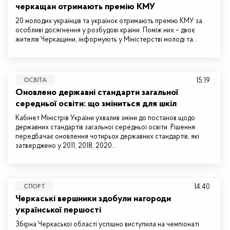
черкащан отримають премію КМУ
20 молодих українців та українок отримають премію КМУ за
особливі досягнення у розбудові країни. Поміж них – двоє
жителів Черкащини, інформують у Міністерстві молоді та…
15:19
ОСВІТА
Оновлено державні стандарти загальної
середньої освіти: що зміниться для шкіл
Кабінет Міністрів України ухвалив зміни до постанов щодо
державних стандартів загальної середньої освіти. Рішення
передбачає оновлення чотирьох державних стандартів, які
затверджено у 2011, 2018, 2020…
14:40
СПОРТ
Черкаські вершники здобули нагороди
української першості
Збірна Черкаської області успішно виступила на чемпіонаті