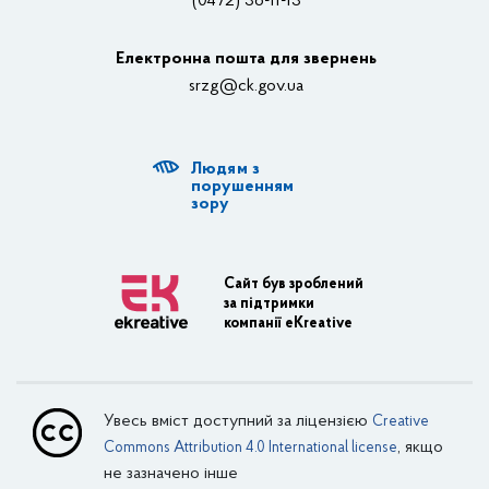
(0472) 36-11-13
Органи влади
Електронна пошта для звернень
Структурні підрозділи ОДА
srzg@ck.gov.ua
РДА, ТГ
Людям з
Діяльність ОДА
порушенням
зору
Регуляторна діяльність
Адміністративні послуги
Сайт був зроблений
за підтримки
Транспортна інфраструктура
компанії eKreative
Пасажирські перевезення
Залізничний транспорт
Увесь вміст доступний за ліцензією
Creative
Внутрішній водний транспорт
, якщо
Commons Attribution 4.0 International license
не зазначено інше
Авіаційний транспорт