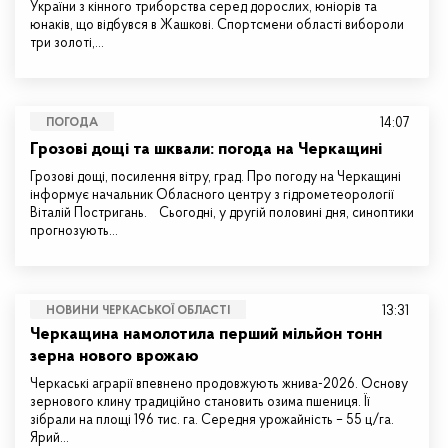
України з кінного триборства серед дорослих, юніорів та
юнаків, що відбувся в Жашкові. Спортсмени області вибороли
три золоті,…
14:07
ПОГОДА
Грозові дощі та шквали: погода на Черкащині
Грозові дощі, посилення вітру, град. Про погоду на Черкащині
інформує начальник Обласного центру з гідрометеорології
Віталій Постригань. Сьогодні, у другій половині дня, синоптики
прогнозують…
13:31
НОВИНИ ЧЕРКАСЬКОЇ ОБЛАСТІ
Черкащина намолотила перший мільйон тонн
зерна нового врожаю
Черкаські аграрії впевнено продовжують жнива-2026. Основу
зернового клину традиційно становить озима пшениця. Її
зібрали на площі 196 тис. га. Середня урожайність – 55 ц/га.
Ярий…