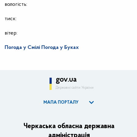
вологість:
тиск:
вітер:
Погода у Смілі
Погода у Буках
gov.ua
Державні сайти України
МАПА ПОРТАЛУ
ОДА
Керівництво адміністрації
Черкаська обласна державна
адміністрація
Основні завдання та нормативно-правові засади