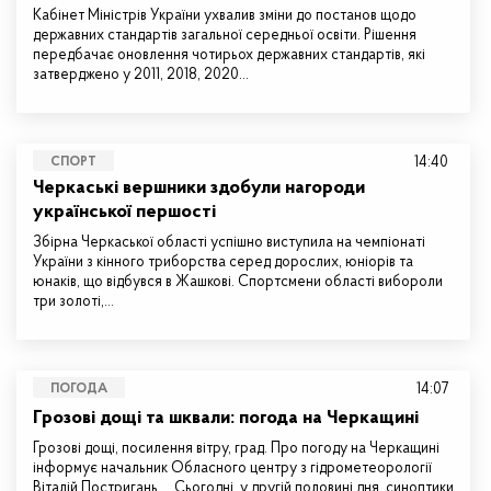
Кабінет Міністрів України ухвалив зміни до постанов щодо
державних стандартів загальної середньої освіти. Рішення
передбачає оновлення чотирьох державних стандартів, які
затверджено у 2011, 2018, 2020…
14:40
СПОРТ
Черкаські вершники здобули нагороди
української першості
Збірна Черкаської області успішно виступила на чемпіонаті
України з кінного триборства серед дорослих, юніорів та
юнаків, що відбувся в Жашкові. Спортсмени області вибороли
три золоті,…
14:07
ПОГОДА
Грозові дощі та шквали: погода на Черкащині
Грозові дощі, посилення вітру, град. Про погоду на Черкащині
інформує начальник Обласного центру з гідрометеорології
Віталій Постригань. Сьогодні, у другій половині дня, синоптики