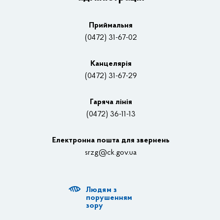
Плани, звіти, заходи 2025 рік
Приймальня
Нагороди
(0472) 31-67-02
Вакансії
Канцелярiя
(0472) 31-67-29
Контакти
Відеотрансляції
Гаряча лінія
(0472) 36-11-13
Органи влади
Електронна пошта для звернень
Структурні підрозділи ОДА
srzg@ck.gov.ua
РДА, ТГ
Людям з
Діяльність ОДА
порушенням
зору
Регуляторна діяльність