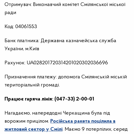
Отримувач: Виконавчий комітет Смілянської міської
ради
Код: 04061553
Банк платника: Державна казначейська служба
України, м.Київ
Рахунок: UA028201720314201020302036696
Призначення платежу: допомога Смілянській міській
територіальній громаді.
Працює гаряча лінія: (047-33) 2-00-01
Нагадаємо, напередодні Черкащина була під
ворожим прицілом.
Російська ракета поцілила в
житловий сектор у Смілі
. Маємо 9 потерпілих, серед