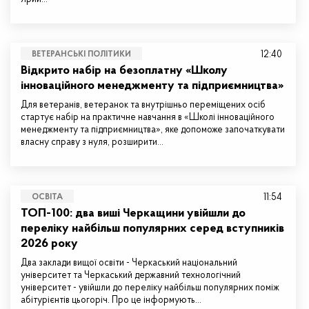
12:40
ВЕТЕРАНСЬКІ ПОЛІТИКИ
Відкрито набір на безоплатну «Школу
інноваційного менеджменту та підприємництва»
Для ветеранів, ветеранок та внутрішньо переміщених осіб
стартує набір на практичне навчання в «Школі інноваційного
менеджменту та підприємництва», яке допоможе започаткувати
власну справу з нуля, розширити…
11:54
ОСВІТА
ТОП-100: два виші Черкащини увійшли до
переліку найбільш популярних серед вступників
2026 року
Два заклади вищої освіти - Черкаський національний
університет та Черкаський державний технологічний
університет - увійшли до переліку найбільш популярних поміж
абітурієнтів цьогоріч. Про це інформують…