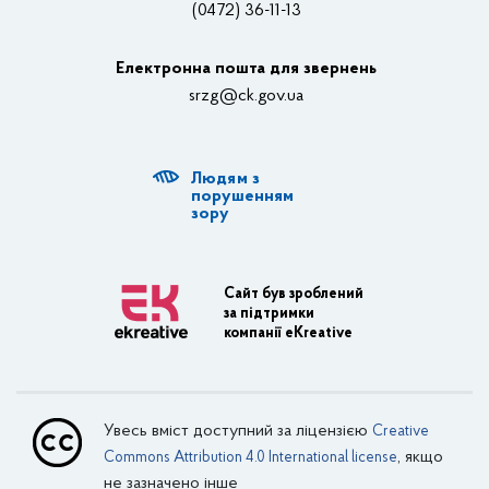
(0472) 36-11-13
Органи влади
Електронна пошта для звернень
Структурні підрозділи ОДА
srzg@ck.gov.ua
РДА, ТГ
Людям з
Діяльність ОДА
порушенням
зору
Регуляторна діяльність
Адміністративні послуги
Сайт був зроблений
за підтримки
Транспортна інфраструктура
компанії eKreative
Пасажирські перевезення
Залізничний транспорт
Увесь вміст доступний за ліцензією
Creative
Внутрішній водний транспорт
, якщо
Commons Attribution 4.0 International license
не зазначено інше