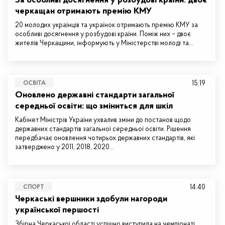
За особливі досягнення у розбудові країни: двоє
черкащан отримають премію КМУ
20 молодих українців та українок отримають премію КМУ за
особливі досягнення у розбудові країни. Поміж них – двоє
жителів Черкащини, інформують у Міністерстві молоді та…
15:19
ОСВІТА
Оновлено державні стандарти загальної
середньої освіти: що зміниться для шкіл
Кабінет Міністрів України ухвалив зміни до постанов щодо
державних стандартів загальної середньої освіти. Рішення
передбачає оновлення чотирьох державних стандартів, які
затверджено у 2011, 2018, 2020…
14:40
СПОРТ
Черкаські вершники здобули нагороди
української першості
Збірна Черкаської області успішно виступила на чемпіонаті