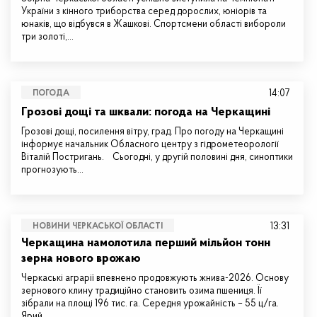
України з кінного триборства серед дорослих, юніорів та
юнаків, що відбувся в Жашкові. Спортсмени області вибороли
три золоті,…
14:07
ПОГОДА
Грозові дощі та шквали: погода на Черкащині
Грозові дощі, посилення вітру, град. Про погоду на Черкащині
інформує начальник Обласного центру з гідрометеорології
Віталій Постригань. Сьогодні, у другій половині дня, синоптики
прогнозують…
13:31
НОВИНИ ЧЕРКАСЬКОЇ ОБЛАСТІ
Черкащина намолотила перший мільйон тонн
зерна нового врожаю
Черкаські аграрії впевнено продовжують жнива-2026. Основу
зернового клину традиційно становить озима пшениця. Її
зібрали на площі 196 тис. га. Середня урожайність – 55 ц/га.
Ярий…