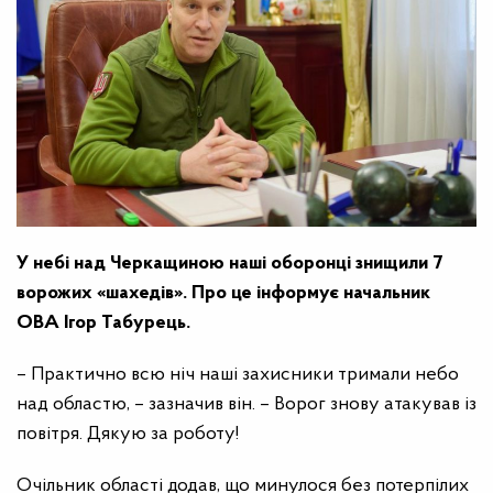
У небі
над Черкащиною наші оборонці знищили 7
ворожих «шахедів». Про це інформує начальник
ОВА Ігор Табурець.
– Практично всю ніч наші захисники тримали небо
над областю, – зазначив він. – Ворог знову атакував із
повітря. Дякую за роботу!
Очільник області додав, що минулося без потерпілих