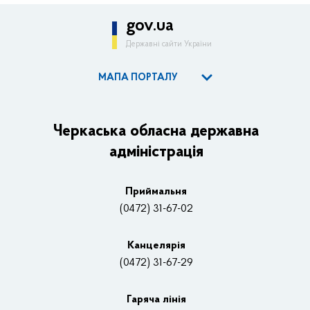
gov.ua
Державні сайти України
МАПА ПОРТАЛУ
ОДА
Керівництво адміністрації
Черкаська обласна державна
адміністрація
Основні завдання та нормативно-правові засади
Плани, звіти, заходи 2025 рік
Приймальня
Нагороди
(0472) 31-67-02
Вакансії
Канцелярiя
(0472) 31-67-29
Контакти
Відеотрансляції
Гаряча лінія