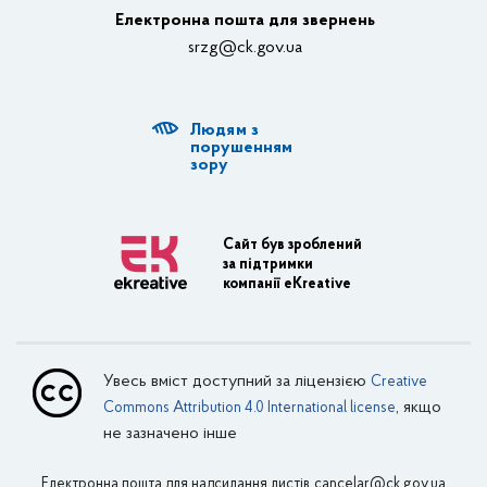
Електронна пошта для звернень
Структурні підрозділи ОДА
srzg@ck.gov.ua
РДА, ТГ
Людям з
Діяльність ОДА
порушенням
зору
Регуляторна діяльність
Адміністративні послуги
Сайт був зроблений
за підтримки
Транспортна інфраструктура
компанії eKreative
Пасажирські перевезення
Залізничний транспорт
Увесь вміст доступний за ліцензією
Creative
Внутрішній водний транспорт
, якщо
Commons Attribution 4.0 International license
не зазначено інше
Авіаційний транспорт
Електронна пошта для надсилання листів
Поштовий зв’язок
cancelar@ck.gov.ua