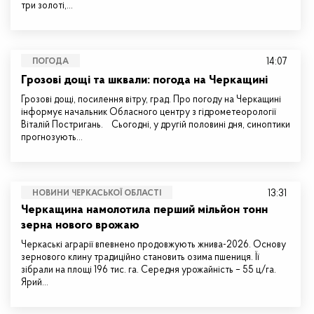
три золоті,…
14:07
ПОГОДА
Грозові дощі та шквали: погода на Черкащині
Грозові дощі, посилення вітру, град. Про погоду на Черкащині
інформує начальник Обласного центру з гідрометеорології
Віталій Постригань. Сьогодні, у другій половині дня, синоптики
прогнозують…
13:31
НОВИНИ ЧЕРКАСЬКОЇ ОБЛАСТІ
Черкащина намолотила перший мільйон тонн
зерна нового врожаю
Черкаські аграрії впевнено продовжують жнива-2026. Основу
зернового клину традиційно становить озима пшениця. Її
зібрали на площі 196 тис. га. Середня урожайність – 55 ц/га.
Ярий…