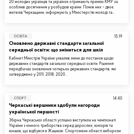
20 молодих українців та українок отримають премію КМУ за
особливі досягнення у розбудові країни. Поміж них – двоє
жителів Черкащини, інформують у Міністерстві молоді та…
15:19
ОСВІТА
Оновлено державні стандарти загальної
середньої освіти: що зміниться для шкіл
Кабінет Міністрів України ухвалив зміни до постанов щодо
державних стандартів загальної середньої освіти. Рішення
передбачає оновлення чотирьох державних стандартів, які
затверджено у 2011, 2018, 2020…
14:40
СПОРТ
Черкаські вершники здобули нагороди
української першості
Збірна Черкаської області успішно виступила на чемпіонаті
України з кінного триборства серед дорослих, юніорів та
юнаків, що відбувся в Жашкові. Спортсмени області вибороли