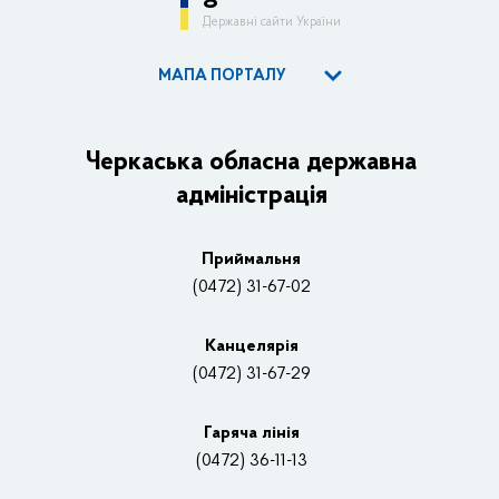
Державні сайти України
МАПА ПОРТАЛУ
ОДА
Керівництво адміністрації
Черкаська обласна державна
адміністрація
Основні завдання та нормативно-правові засади
Плани, звіти, заходи 2025 рік
Приймальня
Нагороди
(0472) 31-67-02
Вакансії
Канцелярiя
(0472) 31-67-29
Контакти
Відеотрансляції
Гаряча лінія
(0472) 36-11-13
Органи влади