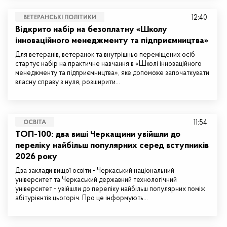
12:40
ВЕТЕРАНСЬКІ ПОЛІТИКИ
Відкрито набір на безоплатну «Школу
інноваційного менеджменту та підприємництва»
Для ветеранів, ветеранок та внутрішньо переміщених осіб
стартує набір на практичне навчання в «Школі інноваційного
менеджменту та підприємництва», яке допоможе започаткувати
власну справу з нуля, розширити…
11:54
ОСВІТА
ТОП-100: два виші Черкащини увійшли до
переліку найбільш популярних серед вступників
2026 року
Два заклади вищої освіти - Черкаський національний
університет та Черкаський державний технологічний
університет - увійшли до переліку найбільш популярних поміж
абітурієнтів цьогоріч. Про це інформують…