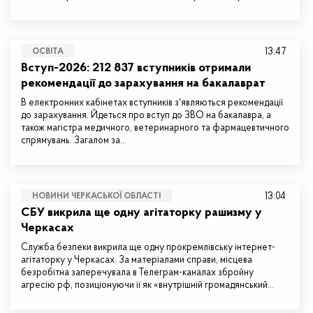
13:47
ОСВІТА
Вступ-2026: 212 837 вступників отримали
рекомендації до зарахування на бакалаврат
В електронних кабінетах вступників зʼявляються рекомендації
до зарахування. Йдеться про вступ до ЗВО на бакалавра, а
також магістра медичного, ветеринарного та фармацевтичного
спрямувань. Загалом за…
13:04
НОВИНИ ЧЕРКАСЬКОЇ ОБЛАСТІ
СБУ викрила ще одну агітаторку рашизму у
Черкасах
Служба безпеки викрила ще одну прокремлівську інтернет-
агітаторку у Черкасах. За матеріалами справи, місцева
безробітна заперечувала в Телеграм-каналах збройну
агресію рф, позиціонуючи її як «внутрішній громадянський…