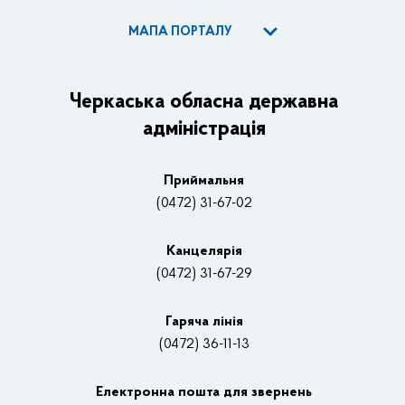
МАПА ПОРТАЛУ
ОДА
Керівництво адміністрації
Черкаська обласна державна
адміністрація
Основні завдання та нормативно-правові засади
Плани, звіти, заходи 2025 рік
Приймальня
Нагороди
(0472) 31-67-02
Вакансії
Канцелярiя
(0472) 31-67-29
Контакти
Відеотрансляції
Гаряча лінія
(0472) 36-11-13
Органи влади
Електронна пошта для звернень
Структурні підрозділи ОДА