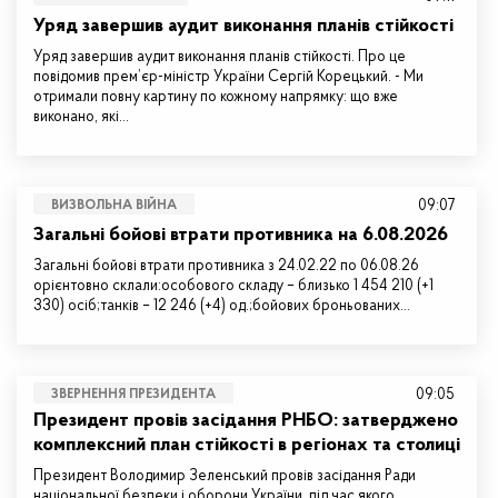
Уряд завершив аудит виконання планів стійкості
Уряд завершив аудит виконання планів стійкості. Про це
повідомив прем’єр-міністр України Сергій Корецький. - Ми
отримали повну картину по кожному напрямку: що вже
виконано, які…
09:07
ВИЗВОЛЬНА ВІЙНА
Загальні бойові втрати противника на 6.08.2026
Загальні бойові втрати противника з 24.02.22 по 06.08.26
орієнтовно склали:особового складу – близько 1 454 210 (+1
330) осіб;танків – 12 246 (+4) од.;бойових броньованих…
09:05
ЗВЕРНЕННЯ ПРЕЗИДЕНТА
Президент провів засідання РНБО: затверджено
комплексний план стійкості в регіонах та столиці
Президент Володимир Зеленський провів засідання Ради
національної безпеки і оборони України, під час якого