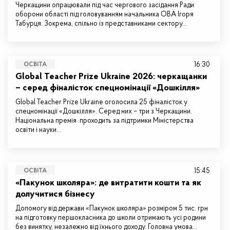
Черкащини опрацювали під час чергового засідання Ради
оборони області під головуванням начальника ОВА Ігоря
Табурця. Зокрема, спільно із представниками сектору…
16:30
ОСВІТА
Global Teacher Prize Ukraine 2026: черкащанки
– серед фіналісток спецномінації «Дошкілля»
Global Teacher Prize Ukraine оголосила 25 фіналісток у
спецномінації «Дошкілля». Серед них – три з Черкащини.
Національна премія проходить за підтримки Міністерства
освіти і науки…
15:45
ОСВІТА
«Пакунок школяра»: де витратити кошти та як
долучитися бізнесу
Допомогу від держави «Пакунок школяра» розміром 5 тис. грн
на підготовку першокласника до школи отримають усі родини
без винятку, незалежно від їхнього доходу. Головна умова…