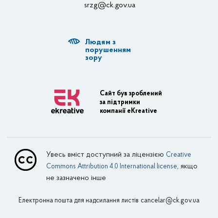
srzg@ck.gov.ua
РДА, ТГ
Людям з
Діяльність ОДА
порушенням
зору
Регуляторна діяльність
Адміністративні послуги
Сайт був зроблений
за підтримки
Транспортна інфраструктура
компанії eKreative
Пасажирські перевезення
Залізничний транспорт
Увесь вміст доступний за ліцензією
Creative
Внутрішній водний транспорт
, якщо
Commons Attribution 4.0 International license
не зазначено інше
Авіаційний транспорт
Електронна пошта для надсилання листів
Поштовий зв’язок
cancelar@ck.gov.ua