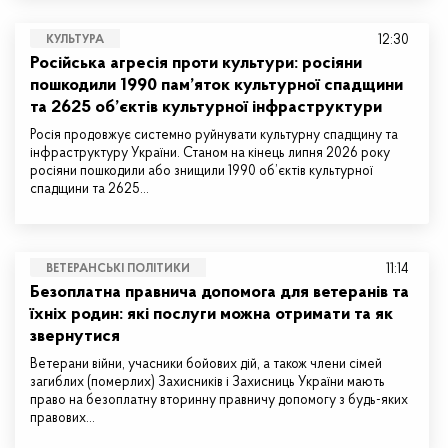
12:30
КУЛЬТУРА
Російська агресія проти культури: росіяни
пошкодили 1990 пам’яток культурної спадщини
та 2625 об’єктів культурної інфраструктури
Росія продовжує системно руйнувати культурну спадщину та
інфраструктуру України. Станом на кінець липня 2026 року
росіяни пошкодили або знищили 1990 об’єктів культурної
спадщини та 2625…
11:14
ВЕТЕРАНСЬКІ ПОЛІТИКИ
Безоплатна правнича допомога для ветеранів та
їхніх родин: які послуги можна отримати та як
звернутися
Ветерани війни, учасники бойових дій, а також члени сімей
загиблих (померлих) Захисників і Захисниць України мають
право на безоплатну вторинну правничу допомогу з будь-яких
правових…