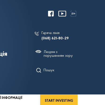
Гаряча лінія
(068) 621-80-29
Людям з
ція
порушенням зору
Пошук
Ї ІНФОРМАЦІЇ
START INVESTING