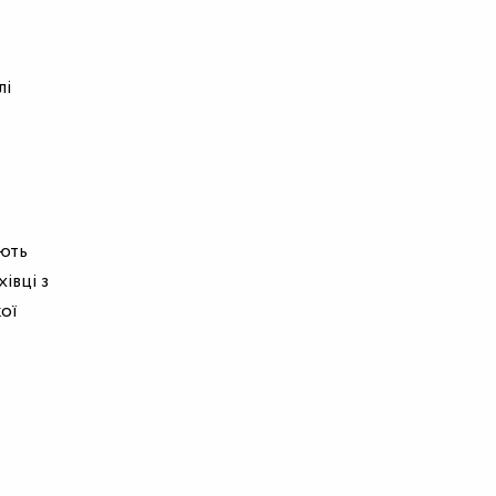
лі
ють
івці з
ої