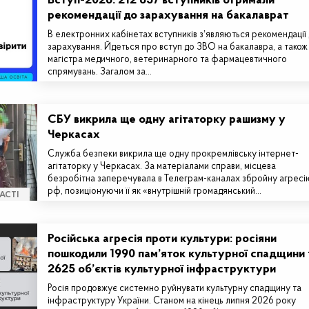
Вступ-2026: 212 837 вступників отримали
рекомендації до зарахування на бакалаврат
В електронних кабінетах вступників зʼявляються рекомендації
зарахування. Йдеться про вступ до ЗВО на бакалавра, а також
магістра медичного, ветеринарного та фармацевтичного
спрямувань. Загалом за…
СБУ викрила ще одну агітаторку рашизму у
Черкасах
Служба безпеки викрила ще одну прокремлівську інтернет-
агітаторку у Черкасах. За матеріалами справи, місцева
безробітна заперечувала в Телеграм-каналах збройну агресі
рф, позиціонуючи її як «внутрішній громадянський…
АСТІ
Російська агресія проти культури: росіяни
пошкодили 1990 пам’яток культурної спадщини 
2625 об’єктів культурної інфраструктури
Росія продовжує системно руйнувати культурну спадщину та
інфраструктуру України. Станом на кінець липня 2026 року