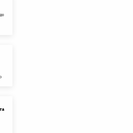
 до
ю
та