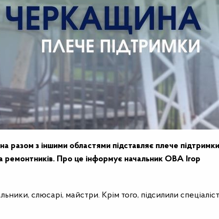
ина разом з іншими областями підставляє плече підтримк
а ремонтників. Про це інформує начальник ОВА Ігор
ники, слюсарі, майстри. Крім того, підсилили спеціаліст