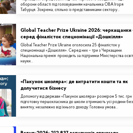
оборони області під головуванням начальника ОВА Ігоря
Табурця. Зокрема, спільно із представниками сектору…
Global Teacher Prize Ukraine 2026: черкащанки 
серед фіналісток спецномінації «Дошкілля»
Global Teacher Prize Ukraine оголосила 25 фіналісток у
спецномінації «Дошкілля». Серед них – три з Черкащини.
Національна премія проходить за підтримки Міністерства освіт
науки…
«Пакунок школяра»: де витратити кошти та як
долучитися бізнесу
Допомогу від держави «Пакунок школяра» розміром 5 тис. грн
підготовку першокласника до школи отримають усі родини без
винятку, незалежно від їхнього доходу. Головна умова…