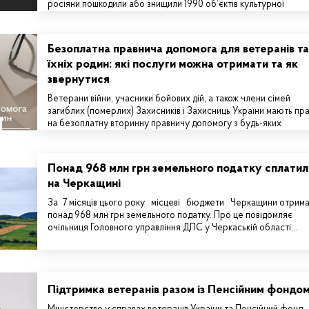
росіяни пошкодили або знищили 1990 об’єктів культурної
спадщини та 2625…
Безоплатна правнича допомога для ветеранів та
їхніх родин: які послуги можна отримати та як
звернутися
Ветерани війни, учасники бойових дій, а також члени сімей
загиблих (померлих) Захисників і Захисниць України мають пр
на безоплатну вторинну правничу допомогу з будь-яких
правових…
Понад 968 млн грн земельного податку сплатил
на Черкащині
За 7 місяців цього року місцеві бюджети Черкащини отрим
понад 968 млн грн земельного податку. Про це повідомляє
очільниця Головного управління ДПС у Черкаській області…
Підтримка ветеранів разом із Пенсійним фондо