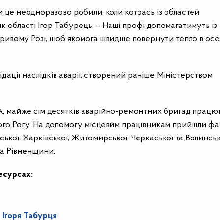
и це неодноразово робили, коли котрась із областей
к області Ігор Табурець. – Наші профі допомагатимуть із
ивому Розі, щоб якомога швидше повернути тепло в осе
дації наслідків аварії, створений раніше Міністерством
А, майже сім десятків аварійно-ремонтних бригад працю
го Рогу. На допомогу місцевим працівникам прийшли фах
вської, Харківської, Житомирської, Черкаської та Волинськ
та Рівненщини.
есурсах:
 Ігоря Табурця