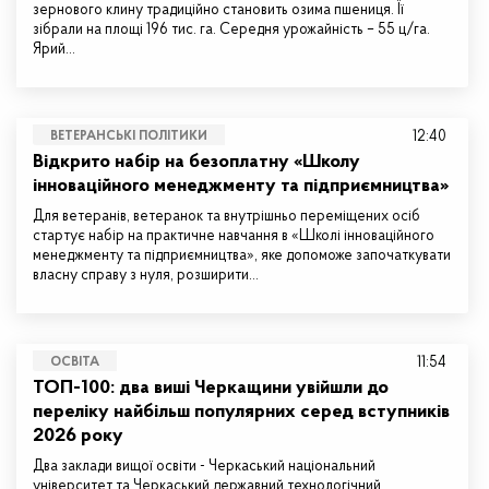
зернового клину традиційно становить озима пшениця. Її
зібрали на площі 196 тис. га. Середня урожайність – 55 ц/га.
Ярий…
12:40
ВЕТЕРАНСЬКІ ПОЛІТИКИ
Відкрито набір на безоплатну «Школу
інноваційного менеджменту та підприємництва»
Для ветеранів, ветеранок та внутрішньо переміщених осіб
стартує набір на практичне навчання в «Школі інноваційного
менеджменту та підприємництва», яке допоможе започаткувати
власну справу з нуля, розширити…
11:54
ОСВІТА
ТОП-100: два виші Черкащини увійшли до
переліку найбільш популярних серед вступників
2026 року
Два заклади вищої освіти - Черкаський національний
університет та Черкаський державний технологічний