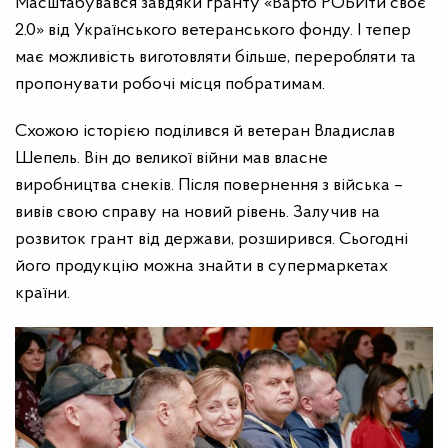
Масштабувався завдяки гранту «Варто РОБИти своє
2.0» від Українського ветеранського фонду. І тепер
має можливість виготовляти більше, переробляти та
пропонувати робочі місця побратимам.
Схожою історією поділився й ветеран Владислав
Шепель. Він до великої війни мав власне
виробництва снеків. Після повернення з війська –
вивів свою справу на новий рівень. Залучив на
розвиток грант від держави, розширився. Сьогодні
його продукцію можна знайти в супермаркетах
країни.