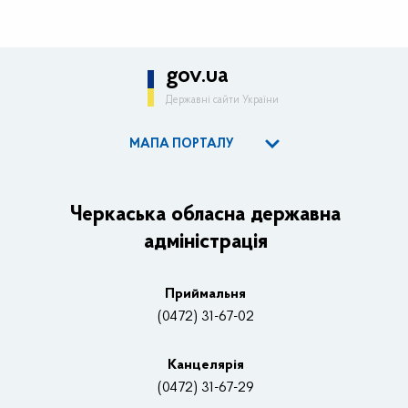
gov.ua
Державні сайти України
МАПА ПОРТАЛУ
ОДА
Керівництво адміністрації
Черкаська обласна державна
адміністрація
Основні завдання та нормативно-правові засади
Плани, звіти, заходи 2025 рік
Приймальня
Нагороди
(0472) 31-67-02
Вакансії
Канцелярiя
(0472) 31-67-29
Контакти