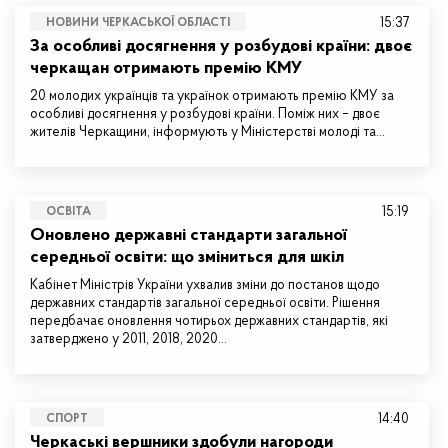
15:37
НОВИНИ ЧЕРКАСЬКОЇ ОБЛАСТІ
За особливі досягнення у розбудові країни: двоє
черкащан отримають премію КМУ
20 молодих українців та українок отримають премію КМУ за
особливі досягнення у розбудові країни. Поміж них – двоє
жителів Черкащини, інформують у Міністерстві молоді та…
15:19
ОСВІТА
Оновлено державні стандарти загальної
середньої освіти: що зміниться для шкіл
Кабінет Міністрів України ухвалив зміни до постанов щодо
державних стандартів загальної середньої освіти. Рішення
передбачає оновлення чотирьох державних стандартів, які
затверджено у 2011, 2018, 2020…
14:40
СПОРТ
Черкаські вершники здобули нагороди