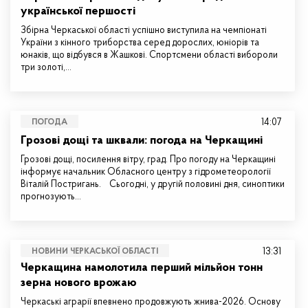
української першості
Збірна Черкаської області успішно виступила на чемпіонаті
України з кінного триборства серед дорослих, юніорів та
юнаків, що відбувся в Жашкові. Спортсмени області вибороли
три золоті,…
14:07
ПОГОДА
Грозові дощі та шквали: погода на Черкащині
Грозові дощі, посилення вітру, град. Про погоду на Черкащині
інформує начальник Обласного центру з гідрометеорології
Віталій Постригань. Сьогодні, у другій половині дня, синоптики
прогнозують…
13:31
НОВИНИ ЧЕРКАСЬКОЇ ОБЛАСТІ
Черкащина намолотила перший мільйон тонн
зерна нового врожаю
Черкаські аграрії впевнено продовжують жнива-2026. Основу