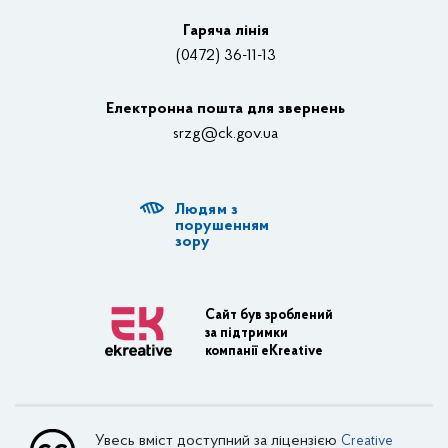
Відеотрансляції
Гаряча лінія
(0472) 36-11-13
Органи влади
Електронна пошта для звернень
Структурні підрозділи ОДА
srzg@ck.gov.ua
РДА, ТГ
Людям з
Діяльність ОДА
порушенням
зору
Регуляторна діяльність
Адміністративні послуги
Сайт був зроблений
за підтримки
Транспортна інфраструктура
компанії eKreative
Пасажирські перевезення
Залізничний транспорт
Увесь вміст доступний за ліцензією
Creative