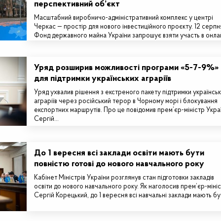
перспективний об’єкт
Масштабний виробничо-адміністративний комплекс у центрі
Черкас — простір для нового інвестиційного проєкту. 12 серпн
Фонд державного майна України запрошує взяти участь в онла
аукціоні з приватизації…
Уряд розширив можливості програми «5-7-9%»
для підтримки українських аграріїв
Уряд ухвалив рішення з екстреного пакету підтримки українсь
аграріїв через російський терор в Чорному морі і блокування
експортних маршрутів. Про це повідомив прем’єр-міністр Укра
Сергій…
До 1 вересня всі заклади освіти мають бути
повністю готові до нового навчального року
Кабінет Міністрів України розглянув стан підготовки закладів
освіти до нового навчального року. Як наголосив прем’єр-міні
Сергій Корецький, до 1 вересня всі навчальні заклади мають б