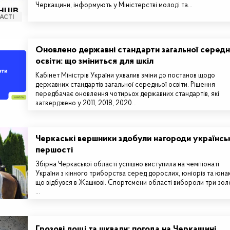
Черкащини, інформують у Міністерстві молоді та…
АСТІ
Оновлено державні стандарти загальної середн
освіти: що зміниться для шкіл
Кабінет Міністрів України ухвалив зміни до постанов щодо
державних стандартів загальної середньої освіти. Рішення
передбачає оновлення чотирьох державних стандартів, які
затверджено у 2011, 2018, 2020…
Черкаські вершники здобули нагороди українсь
першості
Збірна Черкаської області успішно виступила на чемпіонаті
України з кінного триборства серед дорослих, юніорів та юнак
що відбувся в Жашкові. Спортсмени області вибороли три золо
…
Грозові дощі та шквали: погода на Черкащині