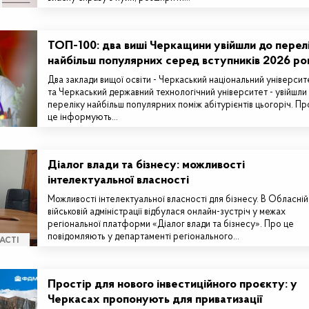
ТОП-100: два виші Черкащини увійшли до перел
найбільш популярних серед вступників 2026 ро
Два заклади вищої освіти - Черкаський національний університ
та Черкаський державний технологічний університет - увійшли
переліку найбільш популярних поміж абітурієнтів цьогоріч. Пр
це інформують…
Діалог влади та бізнесу: можливості
інтелектуальної власності
Можливості інтелектуальної власності для бізнесу. В Обласній
військовій адміністрації відбулася онлайн-зустріч у межах
регіональної платформи «Діалог влади та бізнесу». Про це
повідомляють у департаменті регіонального…
АСТІ
Простір для нового інвестиційного проєкту: у
Черкасах пропонують для приватизації