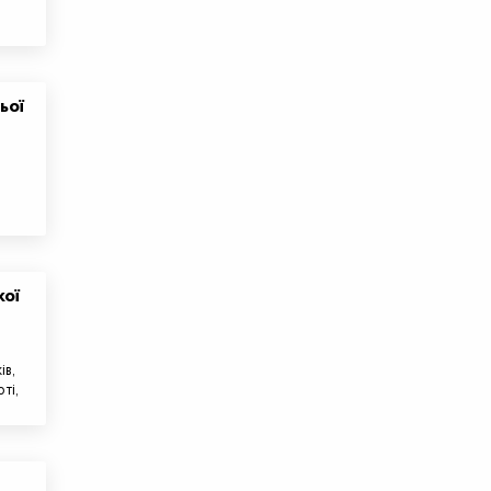
ьої
кої
ів,
ті,