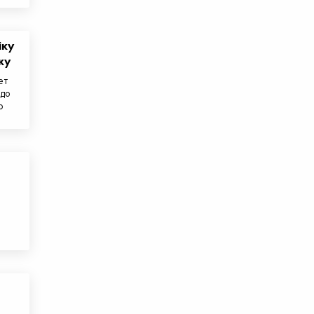
іку
ку
ет
 до
о