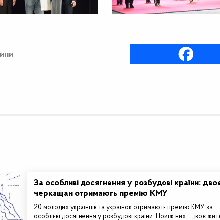
ини
За особливі досягнення у розбудові країни: дво
черкащан отримають премію КМУ
20 молодих українців та українок отримають премію КМУ за
особливі досягнення у розбудові країни. Поміж них – двоє жит