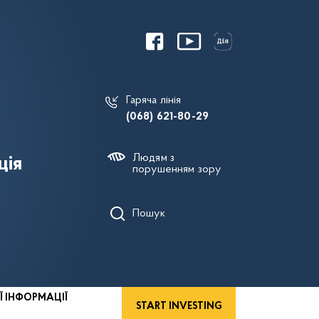
Гаряча лінія
(068) 621-80-29
Людям з
ція
порушенням зору
Пошук
Ї ІНФОРМАЦІЇ
START INVESTING