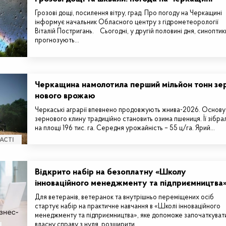
Грозові дощі, посилення вітру, град. Про погоду на Черкащині
інформує начальник Обласного центру з гідрометеорології
Віталій Постригань. Сьогодні, у другій половині дня, синоптик
прогнозують…
Черкащина намолотила перший мільйон тонн зе
нового врожаю
Черкаські аграрії впевнено продовжують жнива-2026. Основу
зернового клину традиційно становить озима пшениця. Її зібра
на площі 196 тис. га. Середня урожайність – 55 ц/га. Ярий…
АСТІ
Відкрито набір на безоплатну «Школу
інноваційного менеджменту та підприємництва
Для ветеранів, ветеранок та внутрішньо переміщених осіб
стартує набір на практичне навчання в «Школі інноваційного
менеджменту та підприємництва», яке допоможе започаткуват
власну справу з нуля, розширити…