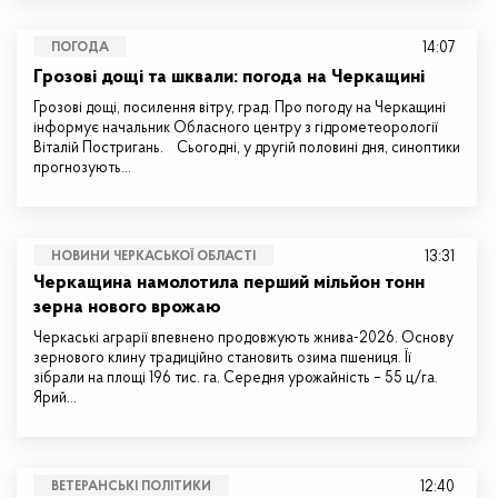
14:07
ПОГОДА
Грозові дощі та шквали: погода на Черкащині
Грозові дощі, посилення вітру, град. Про погоду на Черкащині
інформує начальник Обласного центру з гідрометеорології
Віталій Постригань. Сьогодні, у другій половині дня, синоптики
прогнозують…
13:31
НОВИНИ ЧЕРКАСЬКОЇ ОБЛАСТІ
Черкащина намолотила перший мільйон тонн
зерна нового врожаю
Черкаські аграрії впевнено продовжують жнива-2026. Основу
зернового клину традиційно становить озима пшениця. Її
зібрали на площі 196 тис. га. Середня урожайність – 55 ц/га.
Ярий…
12:40
ВЕТЕРАНСЬКІ ПОЛІТИКИ