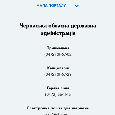
МАПА ПОРТАЛУ
ОДА
Керівництво адміністрації
Черкаська обласна державна
адміністрація
Основні завдання та нормативно-правові засади
Плани, звіти, заходи 2025 рік
Приймальня
Нагороди
(0472) 31-67-02
Вакансії
Канцелярiя
(0472) 31-67-29
Контакти
Відеотрансляції
Гаряча лінія
(0472) 36-11-13
Органи влади
Електронна пошта для звернень
Структурні підрозділи ОДА
srzg@ck.gov.ua