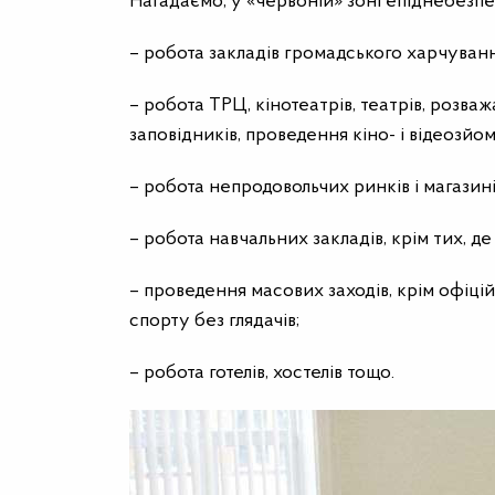
Нагадаємо, у «червоній» зоні епіднебезп
– робота закладів громадського харчуванн
– робота ТРЦ, кінотеатрів, театрів, розва
заповідників, проведення кіно- і відеозйом
– робота непродовольчих ринків і магазинів
– робота навчальних закладів, крім тих, д
– проведення масових заходів, крім офіці
спорту без глядачів;
– робота готелів, хостелів тощо.