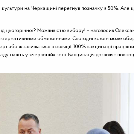
ів культури на Черкащині перетнув позначку в 50%. Але ц
 від цьогорічної? Можливістю вибору! – наголосив Олекса
зальтернативними обмеженнями. Сьогодні кожен може оби
ерт або ж залишатися в ізоляції. 100% вакцинації працівник
кладу навіть у «червоній» зоні. Вакцинація дозволяє повно