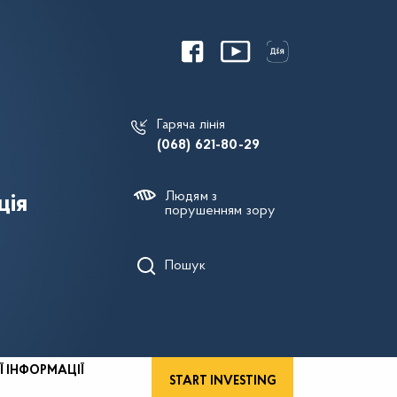
Гаряча лінія
(068) 621-80-29
Людям з
ція
порушенням зору
Пошук
Ї ІНФОРМАЦІЇ
START INVESTING