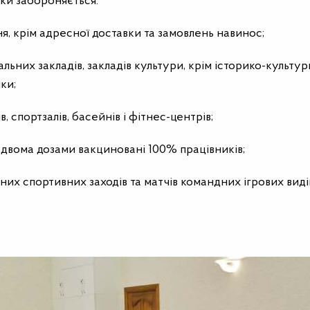
еки забороняється:
я, крім адресної доставки та замовлень навинос;
жальних закладів, закладів культури, крім історико-культу
ки;
, спортзалів, басейнів і фітнес-центрів;
е двома дозами вакциновані 100% працівників;
йних спортивних заходів та матчів командних ігрових виді