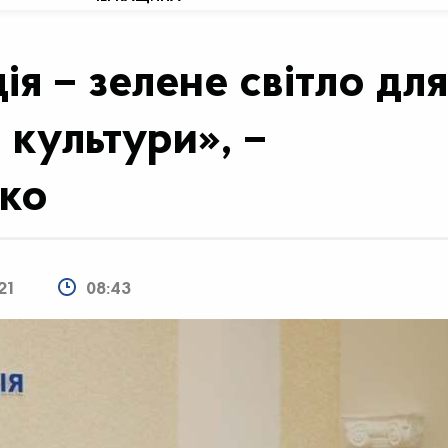
я – зелене світло для
 культури», –
чко
21
08:43