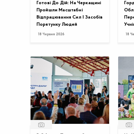
Готові До Дій: На Черкащині
Горд
Пройшли Масштабні
Обла
Відпрацювання Сил І Засобів
Пере
Порятунку Людей
Учні
18 Червня 2026
18 Ч