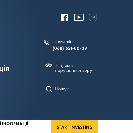
Гаряча лінія
(068) 621-80-29
Людям з
ція
порушенням зору
Пошук
Ї ІНФОРМАЦІЇ
START INVESTING