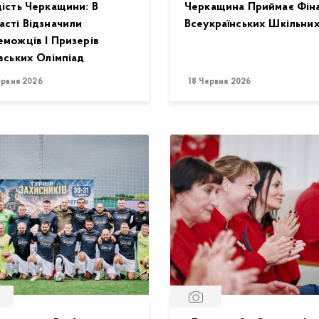
ість Черкащини: В
Черкащина Приймає Фін
сті Відзначили
Всеукраїнських Шкільних
можців І Призерів
вських Олімпіад
ервня 2026
18 Червня 2026