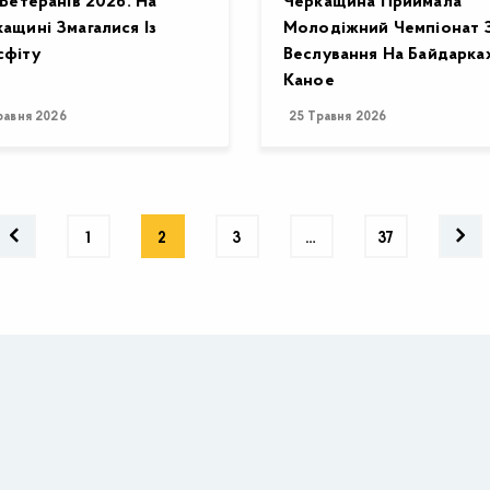
 Ветеранів 2026. На
Черкащина Приймала
ащині Змагалися Із
Молодіжний Чемпіонат 
сфіту
Веслування На Байдарках
Каное
равня 2026
25 Травня 2026
1
2
3
…
37
Органи влади
Дія
Структурні підрозділи ОДА
Регул