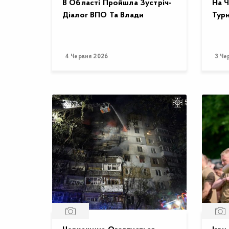
В Області Пройшла Зустріч-
На Ч
Діалог ВПО Та Влади
Турн
4 Червня 2026
3 Че