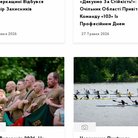
еркащині Відбувся
«Дякуємо За Стійкість!»:
ір Захисників
Очільник Області Привіт
Команду «103» Із
Професійним Днем
рвня 2026
27 Травня 2026