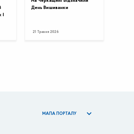
На Черкащині Відзначили
З
День Вишиванки
 І
21 Травня 2026
МАПА ПОРТАЛУ
льність ОДА
яторна діяльність