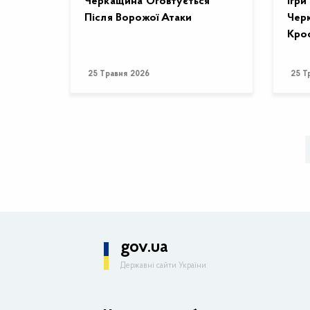
Черкащина Оговтується
Ігри
Після Ворожої Атаки
Черк
Кро
25 Травня 2026
25 Т
gov.ua
Державні сайти України
ОДА
Керівництво адміністрації