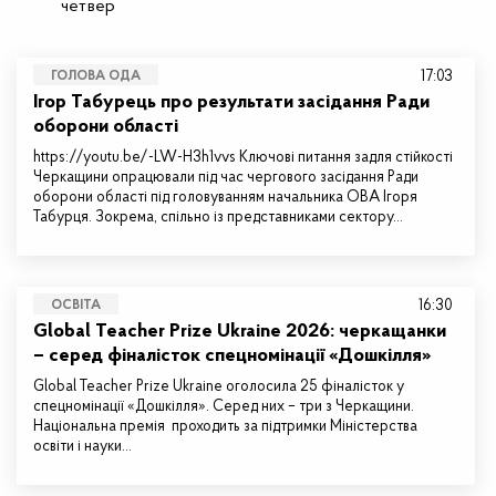
четвер
17:03
ГОЛОВА ОДА
Ігор Табурець про результати засідання Ради
оборони області
https://youtu.be/-LW-H3h1vvs Ключові питання задля стійкості
Черкащини опрацювали під час чергового засідання Ради
оборони області під головуванням начальника ОВА Ігоря
Табурця. Зокрема, спільно із представниками сектору…
16:30
ОСВІТА
Global Teacher Prize Ukraine 2026: черкащанки
– серед фіналісток спецномінації «Дошкілля»
Global Teacher Prize Ukraine оголосила 25 фіналісток у
спецномінації «Дошкілля». Серед них – три з Черкащини.
Національна премія проходить за підтримки Міністерства
освіти і науки…