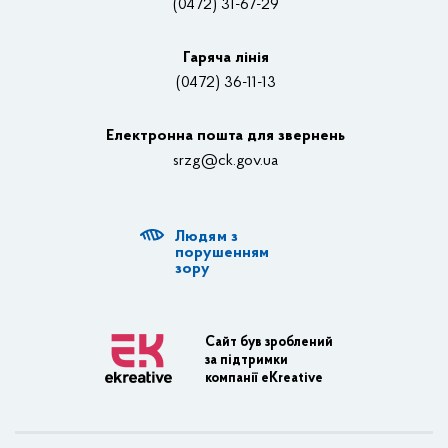
(0472) 31-67-29
Контакти
Відеотрансляції
Гаряча лінія
(0472) 36-11-13
Органи влади
Електронна пошта для звернень
Структурні підрозділи ОДА
srzg@ck.gov.ua
РДА, ТГ
Людям з
Діяльність ОДА
порушенням
зору
Регуляторна діяльність
Адміністративні послуги
Сайт був зроблений
за підтримки
Транспортна інфраструктура
компанії eKreative
Пасажирські перевезення
Залізничний транспорт