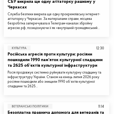
СБУ викрила ще одну агітаторку рашизму у
Черкасах
Служба безпеки викрила ще одну прокремлівську інтернет-
агітаторку у Черкасах. За матеріалами справи, місцева
безробітна заперечувала в Телеграм-каналах збройну
агресію рф, позиціонуючи її як «внутрішній громадянський…
12:30
КУЛЬТУРА
Російська агресія проти культури: росіяни
пошкодили 1990 пам’яток культурної спадщини
та 2625 об’єктів культурної інфраструктури
Росія продовжує системно руйнувати культурну спадщину та
інфраструктуру України. Станом на кінець липня 2026 року
росіяни пошкодили або знищили 1990 об’єктів культурної
спадщини та 2625…
11:14
ВЕТЕРАНСЬКІ ПОЛІТИКИ
Безоплатна правнича допомога для ветеранів та