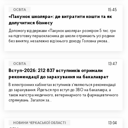
15:45
ОСВІТА
«Пакунок школяра»: де витратити кошти та як
долучитися бізнесу
Допомогу від держави «Пакунок школяра» розміром 5 тис. грн
на підготовку першокласника до школи отримають усі родини
без винятку, незалежно від їхнього доходу. Головна умова…
13:47
ОСВІТА
Вступ-2026: 212 837 вступників отримали
рекомендації до зарахування на бакалаврат
В електронних кабінетах вступників зʼявляються рекомендації
до зарахування. Йдеться про вступ до ЗВО на бакалавра, а
також магістра медичного, ветеринарного та фармацевтичного
спрямувань. Загалом за…
13:04
НОВИНИ ЧЕРКАСЬКОЇ ОБЛАСТІ