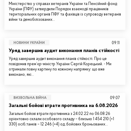
Міністерство у справах ветеранів України та Пенсійний фонд
України (ПФУ) затвердили Порядок взаємодії працівників
територіальних органів ПФУ та фахівців із супроводу ветеранів
війни та демобілізованих…
09:11
НОВИНИ УКРАЇНИ
Уряд завершив аудит виконання планів стійкості
Уряд завершив аудит виконання планів стійкості. Про це
повідомив прем’єр-міністр України Сергій Корецький. - Ми
отримали повну картину по кожному напрямку: що вже
виконано, які…
09:07
ВИЗВОЛЬНА ВІЙНА
Загальні бойові втрати противника на 6.08.2026
Загальні бойові втрати противника з 24.02.22 по 06.08.26
орієнтовно склали:особового складу – близько 1 454 210 (+1
330) осіб;танків – 12 246 (+4) од.;бойових броньованих…