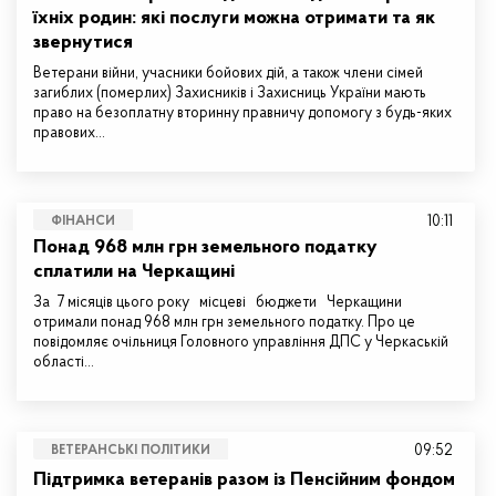
їхніх родин: які послуги можна отримати та як
звернутися
Ветерани війни, учасники бойових дій, а також члени сімей
загиблих (померлих) Захисників і Захисниць України мають
право на безоплатну вторинну правничу допомогу з будь-яких
правових…
10:11
ФІНАНСИ
Понад 968 млн грн земельного податку
сплатили на Черкащині
За 7 місяців цього року місцеві бюджети Черкащини
отримали понад 968 млн грн земельного податку. Про це
повідомляє очільниця Головного управління ДПС у Черкаській
області…
09:52
ВЕТЕРАНСЬКІ ПОЛІТИКИ
Підтримка ветеранів разом із Пенсійним фондом