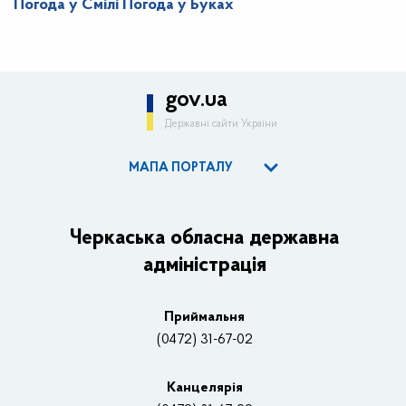
Погода у Смілі
Погода у Буках
gov.ua
Державні сайти України
МАПА ПОРТАЛУ
ОДА
Керівництво адміністрації
Черкаська обласна державна
адміністрація
Основні завдання та нормативно-правові засади
Плани, звіти, заходи 2025 рік
Приймальня
Нагороди
(0472) 31-67-02
Вакансії
Канцелярiя