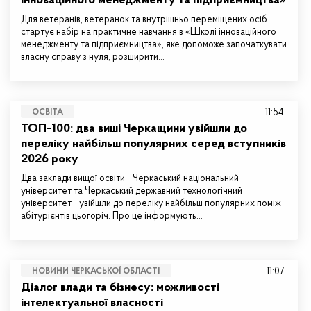
інноваційного менеджменту та підприємництва»
Для ветеранів, ветеранок та внутрішньо переміщених осіб
стартує набір на практичне навчання в «Школі інноваційного
менеджменту та підприємництва», яке допоможе започаткувати
власну справу з нуля, розширити…
11:54
ОСВІТА
ТОП-100: два виші Черкащини увійшли до
переліку найбільш популярних серед вступників
2026 року
Два заклади вищої освіти - Черкаський національний
університет та Черкаський державний технологічний
університет - увійшли до переліку найбільш популярних поміж
абітурієнтів цьогоріч. Про це інформують…
11:07
НОВИНИ ЧЕРКАСЬКОЇ ОБЛАСТІ
Діалог влади та бізнесу: можливості
інтелектуальної власності