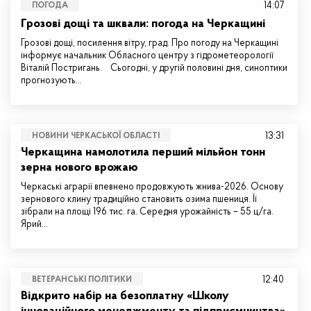
14:07
ПОГОДА
Грозові дощі та шквали: погода на Черкащині
Грозові дощі, посилення вітру, град. Про погоду на Черкащині
інформує начальник Обласного центру з гідрометеорології
Віталій Постригань. Сьогодні, у другій половині дня, синоптики
прогнозують…
13:31
НОВИНИ ЧЕРКАСЬКОЇ ОБЛАСТІ
Черкащина намолотила перший мільйон тонн
зерна нового врожаю
Черкаські аграрії впевнено продовжують жнива-2026. Основу
зернового клину традиційно становить озима пшениця. Її
зібрали на площі 196 тис. га. Середня урожайність – 55 ц/га.
Ярий…
12:40
ВЕТЕРАНСЬКІ ПОЛІТИКИ
Відкрито набір на безоплатну «Школу