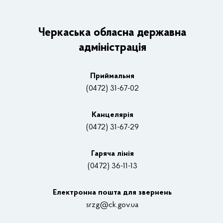
ОДА
Керівництво адміністрації
Черкаська обласна державна
адміністрація
Основні завдання та нормативно-правові засади
Плани, звіти, заходи 2025 рік
Приймальня
Нагороди
(0472) 31-67-02
Вакансії
Канцелярiя
(0472) 31-67-29
Контакти
Відеотрансляції
Гаряча лінія
(0472) 36-11-13
Органи влади
Електронна пошта для звернень
Структурні підрозділи ОДА
srzg@ck.gov.ua
РДА, ТГ