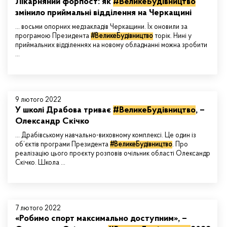
Лікарняний форпост: як
#ВеликеБудівництво
змінило приймальні відділення на Черкащині
... восьми опорних медзакладів Черкащини. Їх оновили за
програмою Президента
#ВеликеБудівництво
торік. Нині у
приймальних відділеннях на новому обладнанні можна зробити
...
9 лютого 2022
У школі Драбова триває
#ВеликеБудівництво
, –
Олександр Скічко
... Драбівському навчально-виховному комплексі. Це один із
об’єктів програми Президента
#ВеликеБудівництво
. Про
реалізацію цього проєкту розповів очільник області Олександр
Скічко. Школа ...
7 лютого 2022
«Робимо спорт максимально доступним», –