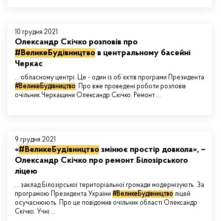
10 грудня 2021
Олександр Скічко розповів про
#ВеликеБудівництво
в центральному басейні
Черкас
... обласному центрі. Це - один із об’єктів програми Президента
#ВеликеБудівництво
. Про вже проведені роботи розповів
очільник Черкащини Олександр Скічко. Ремонт ...
9 грудня 2021
«
#ВеликеБудівництво
змінює простір довкола», –
Олександр Скічко про ремонт Білозірського
ліцею
... заклад Білозірської територіальної громади модернізують. За
програмою Президента України
#ВеликеБудівництво
ліцей
осучаснюють. Про це повідомив очільник області Олександр
Скічко. Учні ...