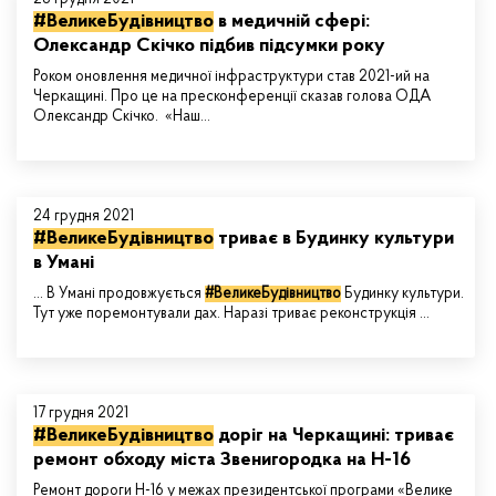
#ВеликеБудівництво
в медичній сфері:
Олександр Скічко підбив підсумки року
Роком оновлення медичної інфраструктури став 2021-ий на
Черкащині. Про це на пресконференції сказав голова ОДА
Олександр Скічко. «Наш…
24 грудня 2021
#ВеликеБудівництво
триває в Будинку культури
в Умані
... В Умані продовжується
#ВеликеБудівництво
Будинку культури.
Тут уже поремонтували дах. Наразі триває реконструкція ...
17 грудня 2021
#ВеликеБудівництво
доріг на Черкащині: триває
ремонт обходу міста Звенигородка на Н-16
Ремонт дороги Н-16 у межах президентської програми «Велике