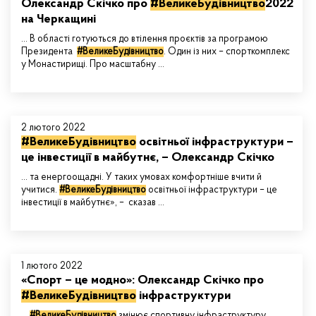
Олександр Скічко про
#ВеликеБудівництво
2022
на Черкащині
... В області готуються до втілення проєктів за програмою
Президента
#ВеликеБудівництво
. Один із них – спорткомплекс
у Монастирищі. Про масштабну ...
2 лютого 2022
#ВеликеБудівництво
освітньої інфраструктури –
це інвестиції в майбутнє, – Олександр Скічко
... та енергоощадні. У таких умовах комфортніше вчити й
учитися.
#ВеликеБудівництво
освітньої інфраструктури – це
інвестиції в майбутнє», – сказав ...
1 лютого 2022
«Спорт – це модно»: Олександр Скічко про
#ВеликеБудівництво
інфраструктури
...
#ВеликеБудівництво
змінює спортивну інфраструктуру