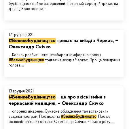
будівництво» майже завершений. Поточний середній триває на
ділянці Золотоноша –…
17 грудня 2021
#ВеликеБудівництво
триває на виїзді з Черкас, –
Олександр Скічко
... Колись розбиті - вже незабаром комфортно проїзні.
#ВеликеБудівництво
триває на виїзді з Черкас. Про це повідомив
голова ...
13 грудня 2021
#ВеликеБудівництво
– це про якісні зміни в
черкаській медицині, – Олександр Скічко
... опорних лікарень. Сучасне обладнання там встановили
завдяки програмі Президента
#ВеликеБудівництво
. Про це
розповів очільник області Олександр Скічко. – Цього року ...