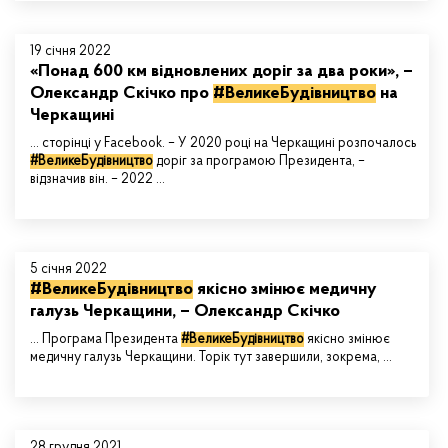
19 січня 2022
«Понад 600 км відновлених доріг за два роки», –
Олександр Скічко про
#ВеликеБудівництво
на
Черкащині
... сторінці у Facebook. – У 2020 році на Черкащині розпочалось
#ВеликеБудівництво
доріг за програмою Президента, –
відзначив він. – 2022 ...
5 січня 2022
#ВеликеБудівництво
якісно змінює медичну
галузь Черкащини, – Олександр Скічко
... Програма Президента
#ВеликеБудівництво
якісно змінює
медичну галузь Черкащини. Торік тут завершили, зокрема, ...
28 грудня 2021