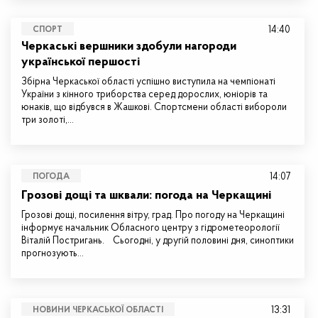
14:40
СПОРТ
Черкаські вершники здобули нагороди
української першості
Збірна Черкаської області успішно виступила на чемпіонаті
України з кінного триборства серед дорослих, юніорів та
юнаків, що відбувся в Жашкові. Спортсмени області вибороли
три золоті,…
14:07
ПОГОДА
Грозові дощі та шквали: погода на Черкащині
Грозові дощі, посилення вітру, град. Про погоду на Черкащині
інформує начальник Обласного центру з гідрометеорології
Віталій Постригань. Сьогодні, у другій половині дня, синоптики
прогнозують…
13:31
НОВИНИ ЧЕРКАСЬКОЇ ОБЛАСТІ