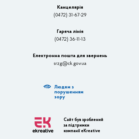
Вакансії
Канцелярiя
(0472) 31-67-29
Контакти
Відеотрансляції
Гаряча лінія
(0472) 36-11-13
Органи влади
Електронна пошта для звернень
Структурні підрозділи ОДА
srzg@ck.gov.ua
РДА, ТГ
Людям з
Діяльність ОДА
порушенням
зору
Регуляторна діяльність
Адміністративні послуги
Сайт був зроблений
за підтримки
Транспортна інфраструктура
компанії eKreative