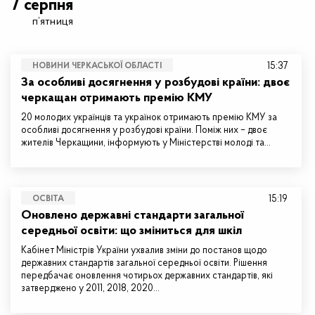
7 серпня
п’ятниця
15:37
НОВИНИ ЧЕРКАСЬКОЇ ОБЛАСТІ
За особливі досягнення у розбудові країни: двоє
черкащан отримають премію КМУ
20 молодих українців та українок отримають премію КМУ за
особливі досягнення у розбудові країни. Поміж них – двоє
жителів Черкащини, інформують у Міністерстві молоді та…
15:19
ОСВІТА
Оновлено державні стандарти загальної
середньої освіти: що зміниться для шкіл
Кабінет Міністрів України ухвалив зміни до постанов щодо
державних стандартів загальної середньої освіти. Рішення
передбачає оновлення чотирьох державних стандартів, які
затверджено у 2011, 2018, 2020…