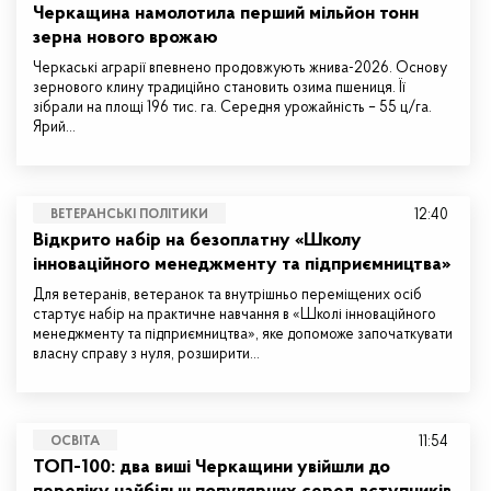
Черкащина намолотила перший мільйон тонн
зерна нового врожаю
Черкаські аграрії впевнено продовжують жнива-2026. Основу
зернового клину традиційно становить озима пшениця. Її
зібрали на площі 196 тис. га. Середня урожайність – 55 ц/га.
Ярий…
12:40
ВЕТЕРАНСЬКІ ПОЛІТИКИ
Відкрито набір на безоплатну «Школу
інноваційного менеджменту та підприємництва»
Для ветеранів, ветеранок та внутрішньо переміщених осіб
стартує набір на практичне навчання в «Школі інноваційного
менеджменту та підприємництва», яке допоможе започаткувати
власну справу з нуля, розширити…
11:54
ОСВІТА
ТОП-100: два виші Черкащини увійшли до