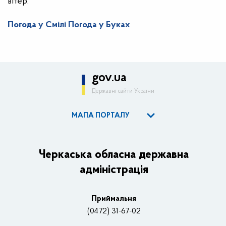
вітер:
Погода у Смілі
Погода у Буках
gov.ua
Державні сайти України
МАПА ПОРТАЛУ
ОДА
Керівництво адміністрації
Черкаська обласна державна
адміністрація
Основні завдання та нормативно-правові засади
Плани, звіти, заходи 2025 рік
Приймальня
Нагороди
(0472) 31-67-02