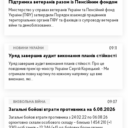
Підтримка ветеранів разом із Пенсійним фондом
Міністерство у справах ветеранів України та Пенсійний фонд
України (ПФУ) затвердили Порядок взаємодії працівників
територіальних органів ПФУ та фахівців із супроводу ветеранів
війни та демобілізованих…
09:11
НОВИНИ УКРАЇНИ
Уряд завершив аудит виконання планів стійкості
Уряд завершив аудит виконання планів стійкості. Про це
повідомив прем’єр-міністр України Сергій Корецький. - Ми
отримали повну картину по кожному напрямку: що вже
виконано, які…
09:07
ВИЗВОЛЬНА ВІЙНА
Загальні бойові втрати противника на 6.08.2026
Загальні бойові втрати противника з 24.02.22 по 06.08.26
орієнтовно склали:особового складу – близько 1 454 210 (+1
330) осіб;танків – 12 246 (+4) од.;бойових броньованих…