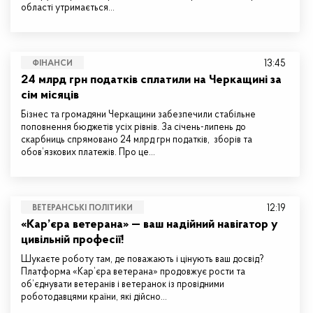
області утримається…
13:45
ФІНАНСИ
24 млрд грн податків сплатили на Черкащині за
сім місяців
Бізнес та громадяни Черкащини забезпечили стабільне
поповнення бюджетів усіх рівнів. За січень-липень до
скарбниць спрямовано 24 млрд грн податків, зборів та
обов’язкових платежів. Про це…
12:19
ВЕТЕРАНСЬКІ ПОЛІТИКИ
«Кар’єра ветерана» — ваш надійний навігатор у
цивільній професії!
Шукаєте роботу там, де поважають і цінують ваш досвід?
Платформа «Кар’єра ветерана» продовжує рости та
об’єднувати ветеранів і ветеранок із провідними
роботодавцями країни, які дійсно…