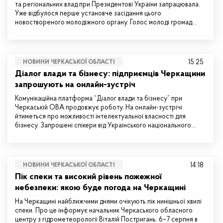
та регіональних влад при Президентові України запрацювала.
Уже відбулося перше установче засідання цього
новоствореного молодіжного органу. Голос молоді громад…
15:25
НОВИНИ ЧЕРКАСЬКОЇ ОБЛАСТІ
Діалог влади та бізнесу: підприємців Черкащини
запрошують на онлайн-зустріч
Комунікаційна платформа “Діалог влади та бізнесу” при
Черкаській ОВА продовжує роботу. На онлайн-зустрічі
йтиметься про можливості інтелектуальної власності для
бізнесу. Запрошені спікери від Українського національного…
14:18
НОВИНИ ЧЕРКАСЬКОЇ ОБЛАСТІ
Пік спеки та високий рівень пожежної
небезпеки: якою буде погода на Черкащині
На Черкащині найближчими днями очікують пік нинішньої хвилі
спеки. Про це інформує начальник Черкаського обласного
центру з гідрометеорології Віталій Постригань. 6–7 серпня в