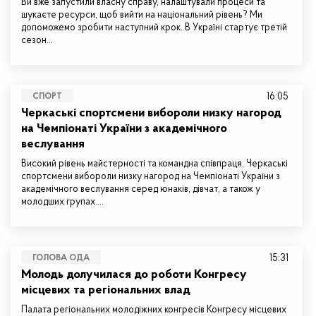
Ви вже запустили власну справу, налаштували процеси та
шукаєте ресурси, щоб вийти на національний рівень? Ми
допоможемо зробити наступний крок. В Україні стартує третій
сезон…
16:05
СПОРТ
Черкаські спортсмени вибороли низку нагород
на Чемпіонаті України з академічного
веслування
Високий рівень майстерності та командна співпраця. Черкаські
спортсмени вибороли низку нагород на Чемпіонаті України з
академічного веслування серед юнаків, дівчат, а також у
молодших групах.…
15:31
ГОЛОВА ОДА
Молодь долучилася до роботи Конгресу
місцевих та регіональних влад
Палата регіональних молодіжних конгресів Конгресу місцевих