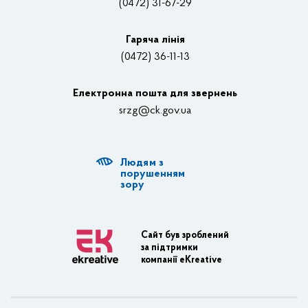
(0472) 31-67-29
Контакти
Відеотрансляції
Гаряча лінія
(0472) 36-11-13
Органи влади
Електронна пошта для звернень
Структурні підрозділи ОДА
srzg@ck.gov.ua
РДА, ТГ
Людям з
Діяльність ОДА
порушенням
зору
Регуляторна діяльність
Адміністративні послуги
Сайт був зроблений
за підтримки
Транспортна інфраструктура
компанії eKreative
Пасажирські перевезення
Залізничний транспорт