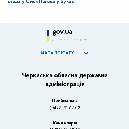
Погода у Смілі
Погода у Буках
gov.ua
Державні сайти України
МАПА ПОРТАЛУ
ОДА
Керівництво адміністрації
Черкаська обласна державна
адміністрація
Основні завдання та нормативно-правові засади
Плани, звіти, заходи 2025 рік
Приймальня
Нагороди
(0472) 31-67-02
Вакансії
Канцелярiя