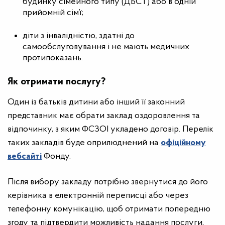
будинку сімейного типу (ДБСТ) або в одній
прийомній сім’ї;
діти з інвалідністю, здатні до
самообслуговування і не мають медичних
протипоказань.
Як отримати послугу?
Один із батьків дитини або інший її законний
представник має обрати заклад оздоровлення та
відпочинку, з яким ФСЗОІ укладено договір. Перелік
таких закладів буде оприлюднений на
офіційному
вебсайті
Фонду.
Після вибору закладу потрібно звернутися до його
керівника в електронній переписці або через
телефонну комунікацію, щоб отримати попередню
згоду та підтвердити можливість надання послуги,