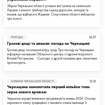
Збірна Черкаської області успішно виступила на чемпіонаті
України з кінного триборства серед дорослих, юніорів та
юнаків, що відбувся в Жашкові. Спортсмени області вибороли
три золоті,…
14:07
ПОГОДА
Грозові дощі та шквали: погода на Черкащині
Грозові дощі, посилення вітру, град. Про погоду на Черкащині
інформує начальник Обласного центру з гідрометеорології
Віталій Постригань. Сьогодні, у другій половині дня, синоптики
прогнозують…
13:31
НОВИНИ ЧЕРКАСЬКОЇ ОБЛАСТІ
Черкащина намолотила перший мільйон тонн
зерна нового врожаю
Черкаські аграрії впевнено продовжують жнива-2026. Основу
зернового клину традиційно становить озима пшениця. Її