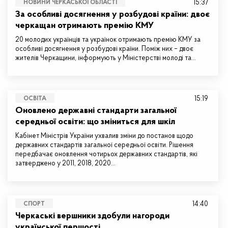
15:37
НОВИНИ ЧЕРКАСЬКОЇ ОБЛАСТІ
За особливі досягнення у розбудові країни: двоє
черкащан отримають премію КМУ
20 молодих українців та українок отримають премію КМУ за
особливі досягнення у розбудові країни. Поміж них – двоє
жителів Черкащини, інформують у Міністерстві молоді та…
15:19
ОСВІТА
Оновлено державні стандарти загальної
середньої освіти: що зміниться для шкіл
Кабінет Міністрів України ухвалив зміни до постанов щодо
державних стандартів загальної середньої освіти. Рішення
передбачає оновлення чотирьох державних стандартів, які
затверджено у 2011, 2018, 2020…
14:40
СПОРТ
Черкаські вершники здобули нагороди
української першості