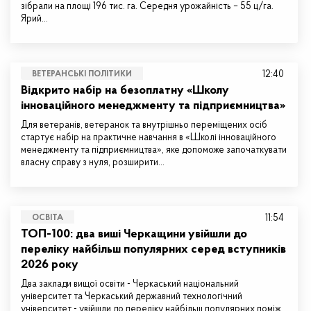
зібрали на площі 196 тис. га. Середня урожайність – 55 ц/га.
Ярий…
12:40
ВЕТЕРАНСЬКІ ПОЛІТИКИ
Відкрито набір на безоплатну «Школу
інноваційного менеджменту та підприємництва»
Для ветеранів, ветеранок та внутрішньо переміщених осіб
стартує набір на практичне навчання в «Школі інноваційного
менеджменту та підприємництва», яке допоможе започаткувати
власну справу з нуля, розширити…
11:54
ОСВІТА
ТОП-100: два виші Черкащини увійшли до
переліку найбільш популярних серед вступників
2026 року
Два заклади вищої освіти - Черкаський національний
університет та Черкаський державний технологічний
університет - увійшли до переліку найбільш популярних поміж