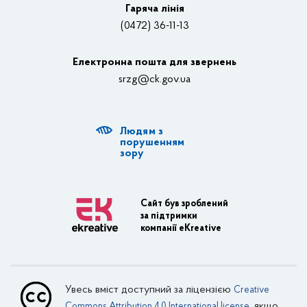
Відеотрансляції
Гаряча лінія
(0472) 36-11-13
Органи влади
Електронна пошта для звернень
Структурні підрозділи ОДА
srzg@ck.gov.ua
РДА, ТГ
Людям з
Діяльність ОДА
порушенням
зору
Регуляторна діяльність
Адміністративні послуги
Сайт був зроблений
за підтримки
Транспортна інфраструктура
компанії eKreative
Пасажирські перевезення
Залізничний транспорт
Увесь вміст доступний за ліцензією
Creative
Внутрішній водний транспорт
, якщо
Commons Attribution 4.0 International license