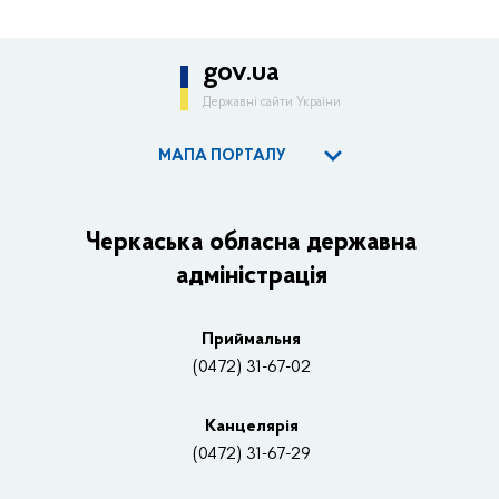
gov.ua
Державні сайти України
МАПА ПОРТАЛУ
ОДА
Керівництво адміністрації
Черкаська обласна державна
адміністрація
Основні завдання та нормативно-правові засади
Плани, звіти, заходи 2025 рік
Приймальня
Нагороди
(0472) 31-67-02
Вакансії
Канцелярiя
(0472) 31-67-29
Контакти