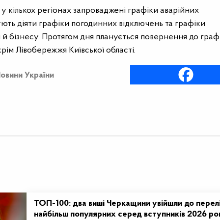
мі у кількох регіонах запроваджені графіки аварійних
ують діяти графіки погодинних відключень та графіки
й бізнесу. Протягом дня планується повернення до графі
крім Лівобережжя Київської області.
овини України
ТОП-100: два виші Черкащини увійшли до перел
найбільш популярних серед вступників 2026 ро