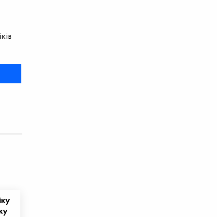
ків
іку
ку