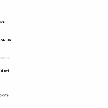
іки
ном на
вачів,
і всі
цюють