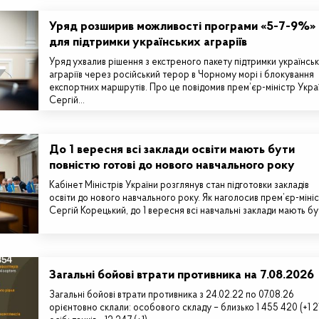
Уряд розширив можливості програми «5-7-9%»
для підтримки українських аграріїв
Уряд ухвалив рішення з екстреного пакету підтримки українсь
аграріїв через російський терор в Чорному морі і блокування
експортних маршрутів. Про це повідомив прем’єр-міністр Укра
Сергій…
До 1 вересня всі заклади освіти мають бути
повністю готові до нового навчального року
Кабінет Міністрів України розглянув стан підготовки закладів
освіти до нового навчального року. Як наголосив прем’єр-міні
Сергій Корецький, до 1 вересня всі навчальні заклади мають б
Загальні бойові втрати противника на 7.08.2026
Загальні бойові втрати противника з 24.02.22 по 07.08.26
орієнтовно склали: особового складу – близько 1 455 420 (+1 2