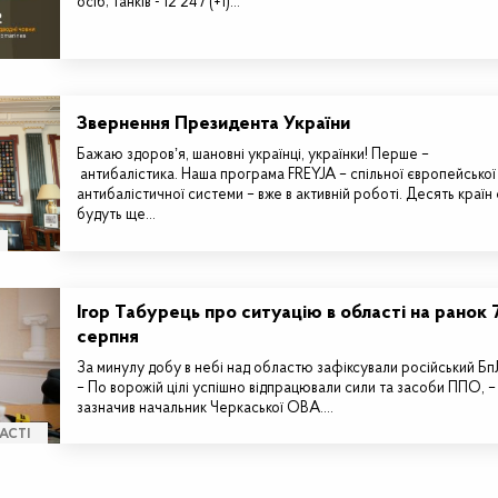
осіб; танків - 12 247 (+1)…
Звернення Президента України
Бажаю здоровʼя, шановні українці, українки! Перше –
антибалістика. Наша програма FREYJA – спільної європейської
антибалістичної системи – вже в активній роботі. Десять країн 
будуть ще…
Ігор Табурець про ситуацію в області на ранок 
серпня
За минулу добу в небі над областю зафіксували російський Б
– По ворожій цілі успішно відпрацювали сили та засоби ППО, –
зазначив начальник Черкаської ОВА.…
АСТІ