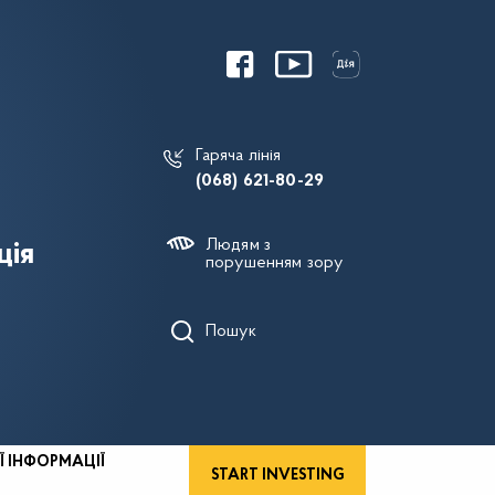
Гаряча лінія
(068) 621-80-29
Людям з
ція
порушенням зору
Пошук
Ї ІНФОРМАЦІЇ
START INVESTING