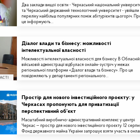
Два заклади вищої освіти - Черкаський національний університ
та Черкаський державний технологічний університет - увійшли
переліку найбільш популярних поміж абітурієнтів цьогоріч. Пр
це інформують…
Діалог влади та бізнесу: можливості
інтелектуальної власності
Можливості інтелектуальної власності для бізнесу. В Обласній
військовій адміністрації відбулася онлайн-зустріч у межах
регіональної платформи «Діалог влади та бізнесу». Про це
повідомляють у департаменті регіонального…
АСТІ
Простір для нового інвестиційного проєкту: у
Черкасах пропонують для приватизації
перспективний об’єкт
Масштабний виробничо-адміністративний комплекс у центрі
Черкас — простір для нового інвестиційного проєкту. 12 серпн
Фонд державного майна України запрошує взяти участь в онла
аукціоні з приватизації…