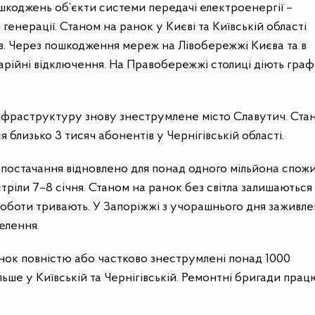
ошкоджень об’єкти системи передачі електроенергії –
ти генерації. Станом на ранок у Києві та Київській області
в. Через пошкодження мереж на Лівобережжі Києва та в
варійні відключення. На Правобережжі столиці діють граф
інфраструктуру знову знеструмлене місто Славутич. Ста
близько 3 тисяч абонентів у Чернігівській області.
постачання відновлено для понад одного мільйона спожи
тріли 7–8 січня. Станом на ранок без світла залишаються
роботи тривають. У Запоріжжі з учорашнього дня заживлен
елення.
анок повністю або частково знеструмлені понад 1000
льше у Київській та Чернігівській. Ремонтні бригади пра