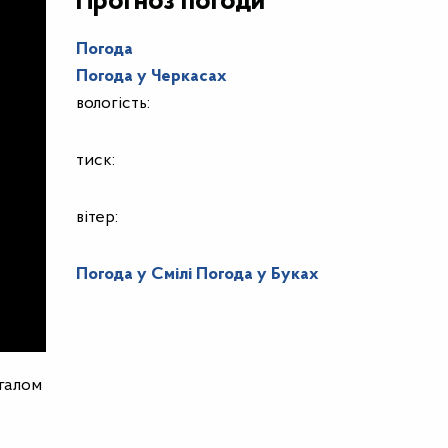
Прогноз погоди
Погода
Погода у
Черкасах
вологість:
тиск:
вітер:
Погода у Смілі
Погода у Буках
агалом