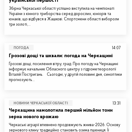
української першості
Збірна Черкаської області успішно виступила на чемпіонаті
України з кінного триборства серед дорослих, юніорів та
юнаків, що відбувся в Жашкові. Спортсмени області вибороли
три золоті,…
14:07
ПОГОДА
Грозові дощі та шквали: погода на Черкащині
Грозові дощі, посилення вітру, град. Про погоду на Черкащині
інформує начальник Обласного центру з гідрометеорології
Віталій Постригань. Сьогодні, у другій половині дня, синоптики
прогнозують…
13:31
НОВИНИ ЧЕРКАСЬКОЇ ОБЛАСТІ
Черкащина намолотила перший мільйон тонн
зерна нового врожаю
Черкаські аграрії впевнено продовжують жнива-2026. Основу
зернового клину традиційно становить озима пшениця. Її