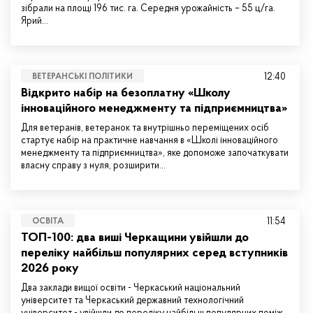
зібрали на площі 196 тис. га. Середня урожайність – 55 ц/га.
Ярий…
12:40
ВЕТЕРАНСЬКІ ПОЛІТИКИ
Відкрито набір на безоплатну «Школу
інноваційного менеджменту та підприємництва»
Для ветеранів, ветеранок та внутрішньо переміщених осіб
стартує набір на практичне навчання в «Школі інноваційного
менеджменту та підприємництва», яке допоможе започаткувати
власну справу з нуля, розширити…
11:54
ОСВІТА
ТОП-100: два виші Черкащини увійшли до
переліку найбільш популярних серед вступників
2026 року
Два заклади вищої освіти - Черкаський національний
університет та Черкаський державний технологічний