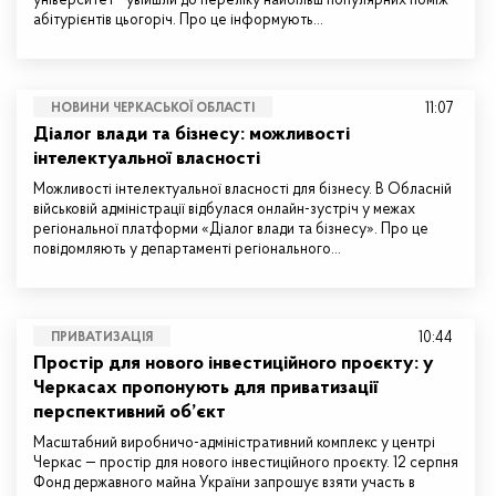
університет - увійшли до переліку найбільш популярних поміж
абітурієнтів цьогоріч. Про це інформують…
11:07
НОВИНИ ЧЕРКАСЬКОЇ ОБЛАСТІ
Діалог влади та бізнесу: можливості
інтелектуальної власності
Можливості інтелектуальної власності для бізнесу. В Обласній
військовій адміністрації відбулася онлайн-зустріч у межах
регіональної платформи «Діалог влади та бізнесу». Про це
повідомляють у департаменті регіонального…
10:44
ПРИВАТИЗАЦІЯ
Простір для нового інвестиційного проєкту: у
Черкасах пропонують для приватизації
перспективний об’єкт
Масштабний виробничо-адміністративний комплекс у центрі
Черкас — простір для нового інвестиційного проєкту. 12 серпня
Фонд державного майна України запрошує взяти участь в