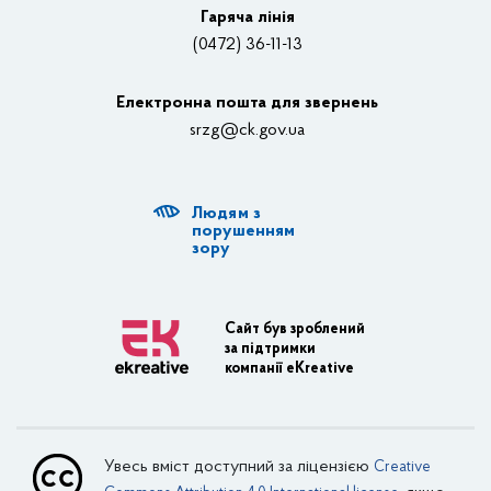
Відеотрансляції
Гаряча лінія
(0472) 36-11-13
Органи влади
Електронна пошта для звернень
Структурні підрозділи ОДА
srzg@ck.gov.ua
РДА, ТГ
Людям з
Діяльність ОДА
порушенням
зору
Регуляторна діяльність
Адміністративні послуги
Сайт був зроблений
за підтримки
Транспортна інфраструктура
компанії eKreative
Пасажирські перевезення
Залізничний транспорт
Увесь вміст доступний за ліцензією
Creative
Внутрішній водний транспорт