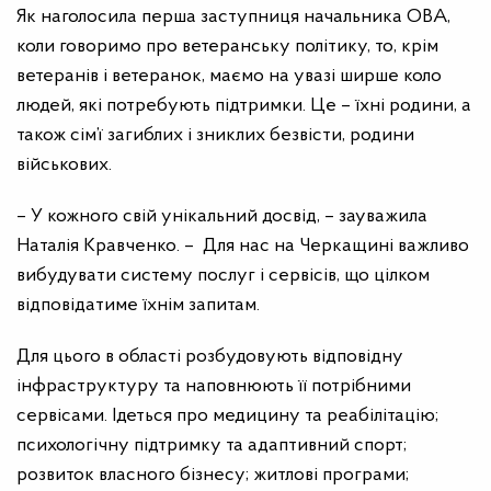
Як наголосила перша заступниця начальника ОВА,
коли говоримо про ветеранську політику, то, крім
ветеранів і ветеранок, маємо на увазі ширше коло
людей, які потребують підтримки. Це
–
їхні родини, а
також сім’ї загиблих і зниклих безвісти, родини
військових.
– У кожного свій унікальний досвід, – зауважила
Наталія Кравченко. – Для нас на Черкащині важливо
вибудувати систему послуг і сервісів, що цілком
відповідатиме їхнім запитам.
Для цього в області розбудовують відповідну
інфраструктуру та наповнюють її потрібними
сервісами. Ідеться про медицину та реабілітацію;
психологічну підтримку та адаптивний спорт;
розвиток власного бізнесу; житлові програми;