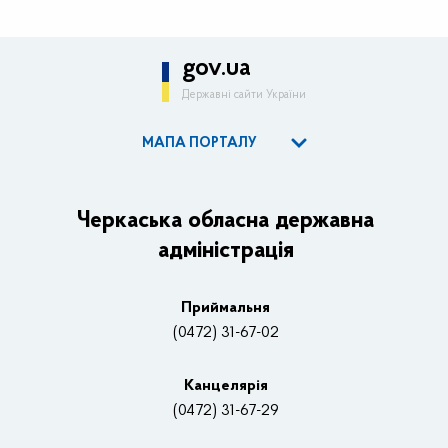
gov.ua
Державні сайти України
МАПА ПОРТАЛУ
ОДА
Керівництво адміністрації
Черкаська обласна державна
адміністрація
Основні завдання та нормативно-правові засади
Плани, звіти, заходи 2025 рік
Приймальня
Нагороди
(0472) 31-67-02
Вакансії
Канцелярiя
(0472) 31-67-29
Контакти