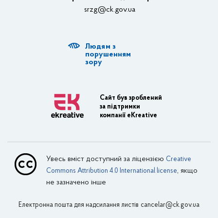
Структурні підрозділи ОДА
srzg@ck.gov.ua
РДА, ТГ
Людям з
Діяльність ОДА
порушенням
зору
Регуляторна діяльність
Адміністративні послуги
Сайт був зроблений
за підтримки
Транспортна інфраструктура
компанії eKreative
Пасажирські перевезення
Залізничний транспорт
Увесь вміст доступний за ліцензією
Creative
Внутрішній водний транспорт
, якщо
Commons Attribution 4.0 International license
не зазначено інше
Авіаційний транспорт
Електронна пошта для надсилання листів
Поштовий зв’язок
cancelar@ck.gov.ua