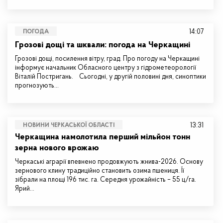
14:07
ПОГОДА
Грозові дощі та шквали: погода на Черкащині
Грозові дощі, посилення вітру, град. Про погоду на Черкащині
інформує начальник Обласного центру з гідрометеорології
Віталій Постригань. Сьогодні, у другій половині дня, синоптики
прогнозують…
13:31
НОВИНИ ЧЕРКАСЬКОЇ ОБЛАСТІ
Черкащина намолотила перший мільйон тонн
зерна нового врожаю
Черкаські аграрії впевнено продовжують жнива-2026. Основу
зернового клину традиційно становить озима пшениця. Її
зібрали на площі 196 тис. га. Середня урожайність – 55 ц/га.
Ярий…