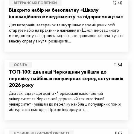
12:40
ВЕТЕРАНСЬКІ ПОЛІТИКИ
Відкрито набір на безоплатну «Школу
інноваційного менеджменту та підприємництва»
Для ветеранів, ветеранок та внутрішньо переміщених осіб
стартує набір на практичне навчання в «Школі інноваційного
менеджменту та підприємництва», яке допоможе започаткувати
власну справу з нуля, розширити…
11:54
ОСВІТА
ТОП-100: два виші Черкащини увійшли до
переліку найбільш популярних серед вступників
2026 року
Два заклади вищої освіти - Черкаський національний
університет та Черкаський державний технологічний
університет - увійшли до переліку найбільш популярних поміж
абітурієнтів цьогоріч. Про це інформують…
11:07
НОВИНИ ЧЕРКАСЬКОЇ ОБЛАСТІ