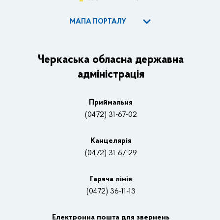
МАПА ПОРТАЛУ
ОДА
Керівництво адміністрації
Черкаська обласна державна
адміністрація
Основні завдання та нормативно-правові засади
Плани, звіти, заходи 2025 рік
Приймальня
Нагороди
(0472) 31-67-02
Вакансії
Канцелярiя
(0472) 31-67-29
Контакти
Відеотрансляції
Гаряча лінія
(0472) 36-11-13
Органи влади
Електронна пошта для звернень