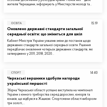
особливі досягнення у розбудові країни. Поміж них – двоє
жителів Черкащини, інформують у Міністерстві молоді та…
15:19
ОСВІТА
Оновлено державні стандарти загальної
середньої освіти: що зміниться для шкіл
Кабінет Міністрів України ухвалив зміни до постанов щодо
державних стандартів загальної середньої освіти. Рішення
передбачає оновлення чотирьох державних стандартів, які
затверджено у 2011, 2018, 2020…
14:40
СПОРТ
Черкаські вершники здобули нагороди
української першості
Збірна Черкаської області успішно виступила на чемпіонаті
України з кінного триборства серед дорослих, юніорів та
юнаків, що відбувся в Жашкові. Спортсмени області вибороли
три золоті,…