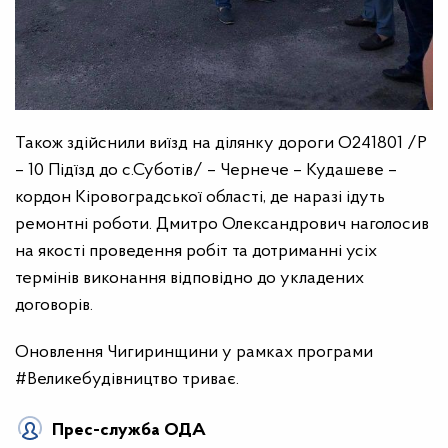
Також здійснили виїзд на ділянку дороги О241801 /Р
– 10 Підїзд до с.Суботів/ – Чернече – Кудашеве –
кордон Кіровоградської області, де наразі ідуть
ремонтні роботи. Дмитро Олександрович наголосив
на якості проведення робіт та дотриманні усіх
термінів виконання відповідно до укладених
договорів.
Оновлення Чигиринщини у рамках програми
#Великебудівництво триває.
Прес-служба ОДА