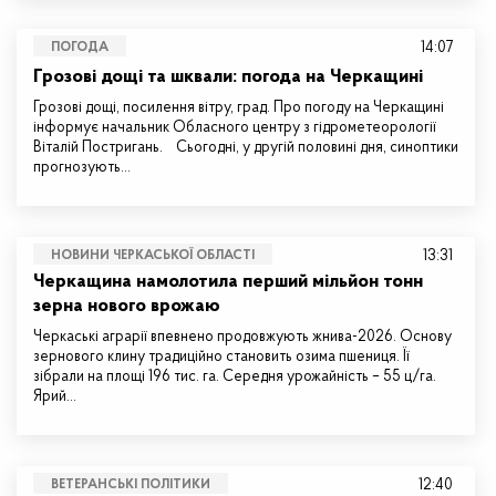
14:07
ПОГОДА
Грозові дощі та шквали: погода на Черкащині
Грозові дощі, посилення вітру, град. Про погоду на Черкащині
інформує начальник Обласного центру з гідрометеорології
Віталій Постригань. Сьогодні, у другій половині дня, синоптики
прогнозують…
13:31
НОВИНИ ЧЕРКАСЬКОЇ ОБЛАСТІ
Черкащина намолотила перший мільйон тонн
зерна нового врожаю
Черкаські аграрії впевнено продовжують жнива-2026. Основу
зернового клину традиційно становить озима пшениця. Її
зібрали на площі 196 тис. га. Середня урожайність – 55 ц/га.
Ярий…
12:40
ВЕТЕРАНСЬКІ ПОЛІТИКИ