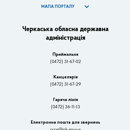
МАПА ПОРТАЛУ
ОДА
Керівництво адміністрації
Черкаська обласна державна
адміністрація
Основні завдання та нормативно-правові засади
Плани, звіти, заходи 2025 рік
Приймальня
Нагороди
(0472) 31-67-02
Вакансії
Канцелярiя
(0472) 31-67-29
Контакти
Відеотрансляції
Гаряча лінія
(0472) 36-11-13
Органи влади
Електронна пошта для звернень
Структурні підрозділи ОДА
srzg@ck.gov.ua